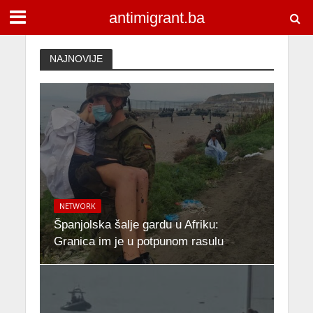
antimigrant.ba
NAJNOVIJE
NETWORK
Španjolska šalje gardu u Afriku:
Granica im je u potpunom rasulu