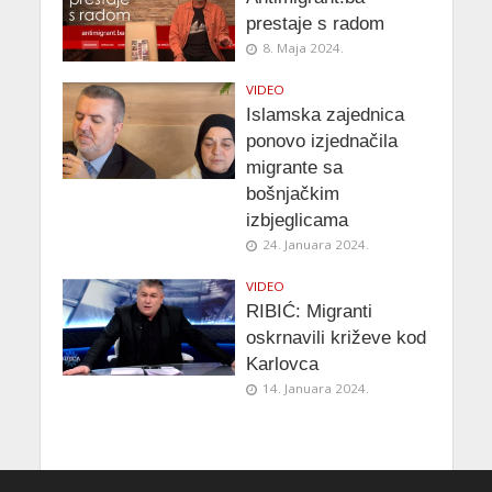
prestaje s radom
8. Maja 2024.
VIDEO
Islamska zajednica
ponovo izjednačila
migrante sa
bošnjačkim
izbjeglicama
24. Januara 2024.
VIDEO
RIBIĆ: Migranti
oskrnavili križeve kod
Karlovca
14. Januara 2024.