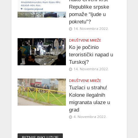
Republike srpske
pomaže “ljude u
pokretu”?
14. Novembra 2022.
DRUŠTVENE MREŽE
Ko je počinio
teroristički napad u
Turskoj?
14. Novembra 2022.
DRUŠTVENE MREŽE
Tuzlaci u strahu!
Kolone ilegalnih
migranata ulaze u
grad
4. Novembra 2022.
BIZNIS INKLUZIJE