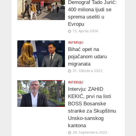
Demograf Tado Jurić:
400 miliona ljudi se
sprema useliti u
Evropu
15. Aprila 2024.
INTERVJU
Bihać opet na
pojačanom udaru
migranata
31. Oktobra 2023.
INTERVJU
Intervju: ZAHID
KEKIĆ, prvi na listi
BOSS Bosanske
stranke za Skupštinu
Unsko-sanskog
kantona
28. Septembra 2022.