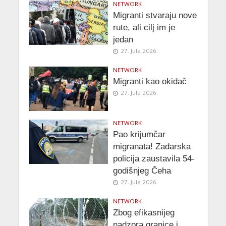
NETWORK
Migranti stvaraju nove
rute, ali cilj im je
jedan
27. Jula 2026.
NETWORK
Migranti kao okidač
27. Jula 2026.
NETWORK
Pao krijumčar
migranata! Zadarska
policija zaustavila 54-
godišnjeg Čeha
27. Jula 2026.
NETWORK
Zbog efikasnijeg
nadzora granice i