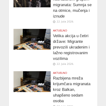
migranata: Sumnja se
na otmice, mučenja i
iznude
22. Jula 2026.
AKTUELNO
Velika akcija u četiri
države: Migrante
prevozili ukradenim i
lažno registrovanim
vozilima
22. Jula 2026.
AKTUELNO
Razbijena mreža
krijumčara migranata
kroz Balkan,
uhapšeno sedam
osoba