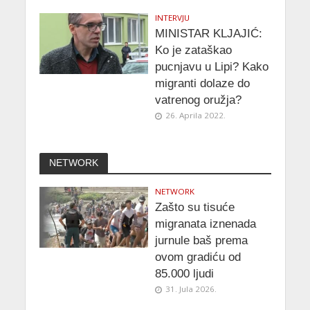
INTERVJU
MINISTAR KLJAJIĆ:
Ko je zataškao
pucnjavu u Lipi? Kako
migranti dolaze do
vatrenog oružja?
26. Aprila 2022.
NETWORK
NETWORK
Zašto su tisuće
migranata iznenada
jurnule baš prema
ovom gradiću od
85.000 ljudi
31. Jula 2026.