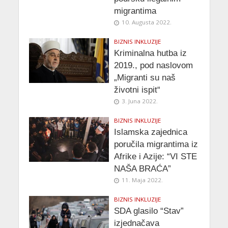
migrantima
10. Augusta 2022.
BIZNIS INKLUZIJE
Kriminalna hutba iz
2019., pod naslovom
„Migranti su naš
životni ispit“
3. Juna 2022.
BIZNIS INKLUZIJE
Islamska zajednica
poručila migrantima iz
Afrike i Azije: “VI STE
NAŠA BRAĆA”
11. Maja 2022.
BIZNIS INKLUZIJE
SDA glasilo “Stav”
izjednačava