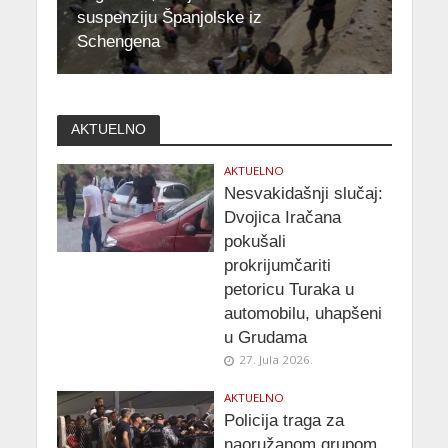
suspenziju Španjolske iz
Schengena
AKTUELNO
AKTUELNO
Nesvakidašnji slučaj:
Dvojica Iračana
pokušali
prokrijumčariti
petoricu Turaka u
automobilu, uhapšeni
u Grudama
27. Jula 2026.
AKTUELNO
Policija traga za
naoružanom grupom