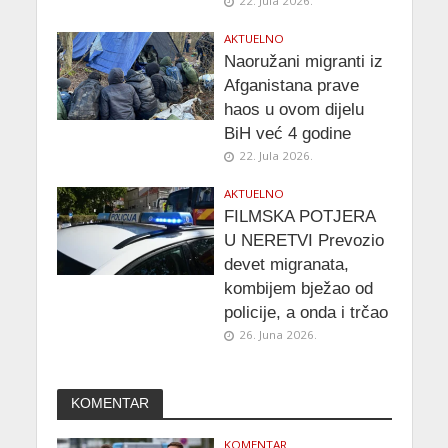
22. Jula 2026.
AKTUELNO
Naoružani migranti iz
Afganistana prave
haos u ovom dijelu
BiH već 4 godine
22. Jula 2026.
AKTUELNO
FILMSKA POTJERA
U NERETVI Prevozio
devet migranata,
kombijem bježao od
policije, a onda i trčao
26. Juna 2026.
KOMENTAR
KOMENTAR