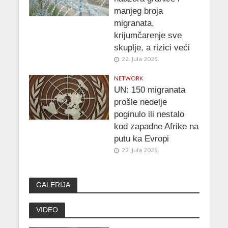
manjeg broja
migranata,
krijumčarenje sve
skuplje, a rizici veći
22. Jula 2026.
NETWORK
UN: 150 migranata
prošle nedelje
poginulo ili nestalo
kod zapadne Afrike na
putu ka Evropi
22. Jula 2026.
GALERIJA
VIDEO