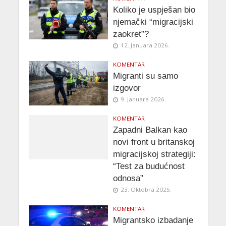
Koliko je uspješan bio
njemački “migracijski
zaokret”?
12. Januara 2026.
KOMENTAR
Migranti su samo
izgovor
9. Januara 2026.
KOMENTAR
Zapadni Balkan kao
novi front u britanskoj
migracijskoj strategiji:
“Test za budućnost
odnosa”
23. Oktobra 2025.
KOMENTAR
Migrantsko izbadanje