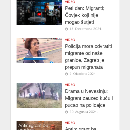
VIDEO
Peti dan: Migranti;
Čovjek koji nije
mogao šutjeti
15. Decembra 2024.
VIDEO
Policija mora odvratiti
migrante od naše
granice, Zagreb je
prepun migranata
9. Oktobra 2024.
VIDEO
Drama u Nevesinju:
Migrant zauzeo kuću i
pucao na policajce
20. Augusta 2024.
VIDEO
Antimigrant.ba