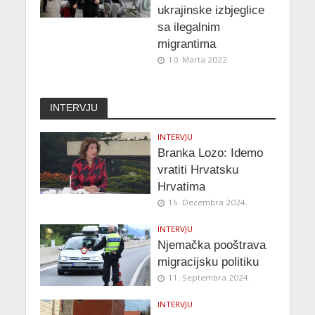
ukrajinske izbjeglice
sa ilegalnim
migrantima
10. Marta 2022.
INTERVJU
INTERVJU
Branka Lozo: Idemo
vratiti Hrvatsku
Hrvatima
16. Decembra 2024.
INTERVJU
Njemačka pooštrava
migracijsku politiku
11. Septembra 2024.
INTERVJU