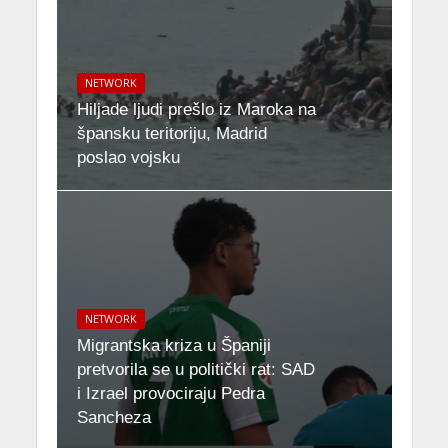
NETWORK
Hiljade ljudi prešlo iz Maroka na
špansku teritoriju, Madrid
poslao vojsku
NETWORK
Migrantska kriza u Španiji
pretvorila se u politički rat: SAD
i Izrael provociraju Pedra
Sancheza