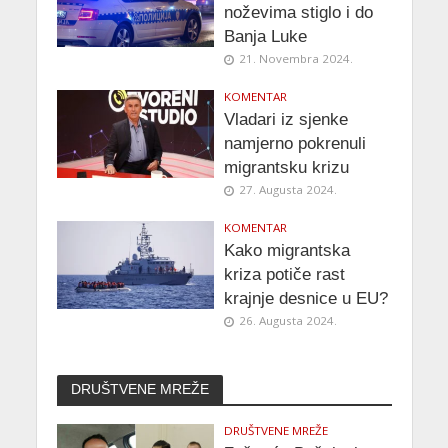
noževima stiglo i do
Banja Luke
21. Novembra 2024.
KOMENTAR
Vladari iz sjenke
namjerno pokrenuli
migrantsku krizu
27. Augusta 2024.
KOMENTAR
Kako migrantska
kriza potiče rast
krajnje desnice u EU?
26. Augusta 2024.
DRUŠTVENE MREŽE
DRUŠTVENE MREŽE