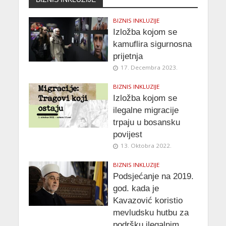
BIZNIS INKLUZIJE
Izložba kojom se
kamuflira sigurnosna
prijetnja
17. Decembra 2023.
BIZNIS INKLUZIJE
Izložba kojom se
ilegalne migracije
trpaju u bosansku
povijest
13. Oktobra 2022.
BIZNIS INKLUZIJE
Podsjećanje na 2019.
god. kada je
Kavazović koristio
mevludsku hutbu za
podršku ilegalnim