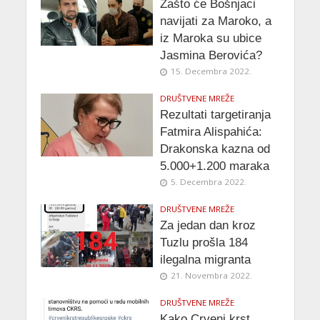
Zašto će Bošnjaci
navijati za Maroko, a
iz Maroka su ubice
Jasmina Berovića?
15. Decembra 2022.
DRUŠTVENE MREŽE
Rezultati targetiranja
Fatmira Alispahića:
Drakonska kazna od
5.000+1.200 maraka
5. Decembra 2022.
DRUŠTVENE MREŽE
Za jedan dan kroz
Tuzlu prošla 184
ilegalna migranta
21. Novembra 2022.
DRUŠTVENE MREŽE
Kako Crveni krst