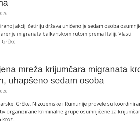
ima
2026.
iranoj akciji četiriju država uhićeno je sedam osoba osumnj
čarenje migranata balkanskom rutom prema Italiji. Vlasti
Grčke...
O
jena mreža krijumčara migranata kr
n, uhapšeno sedam osoba
2026.
garske, Grčke, Nizozemske i Rumunije provele su koordinir
otiv organizirane kriminalne grupe osumnjičene za krijumča
kroz...
O