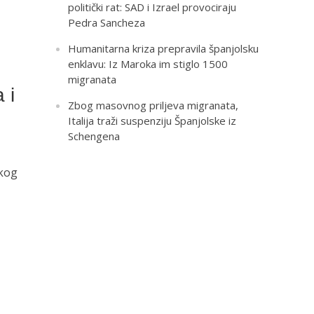
politički rat: SAD i Izrael provociraju
Pedra Sancheza
Humanitarna kriza prepravila španjolsku
enklavu: Iz Maroka im stiglo 1500
migranata
 i
Zbog masovnog priljeva migranata,
Italija traži suspenziju Španjolske iz
Schengena
skog