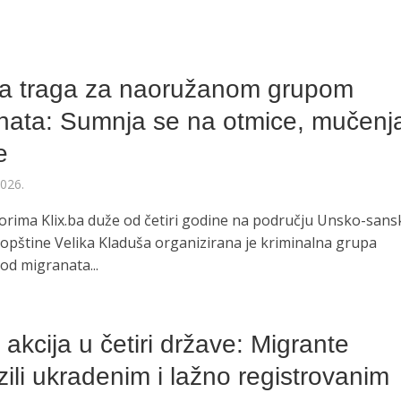
O
ija traga za naoružanom grupom
nata: Sumnja se na otmice, mučenja
e
2026.
orima Klix.ba duže od četiri godine na području Unsko-san
 opštine Velika Kladuša organizirana je kriminalna grupa
od migranata...
O
 akcija u četiri države: Migrante
ili ukradenim i lažno registrovanim