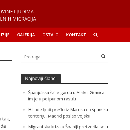
OVINE LJUDIMA
LNIH MIGRACIJA
UZIJE
GALERIJA
OSTALO
KONTAKT
Najnoviji članci
Španjolska šalje gardu u Afriku: Granica
im je u potpunom rasulu
Hiljade ljudi prešlo iz Maroka na špansku
teritoriju, Madrid poslao vojsku
rtak,
 da
Migrantska kriza u Španiji pretvorila se u