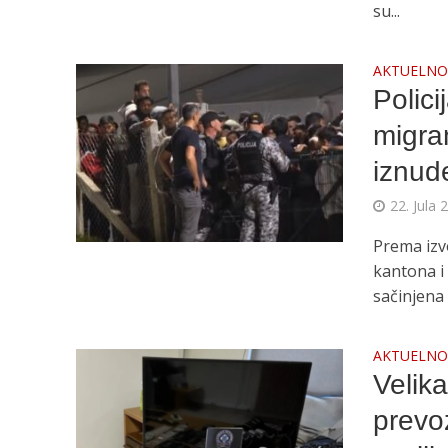
su...
AKTUELN
Polic
migra
iznud
22. Jula 
Prema izv
kantona i
sačinjena 
AKTUELN
Velika
prevoz