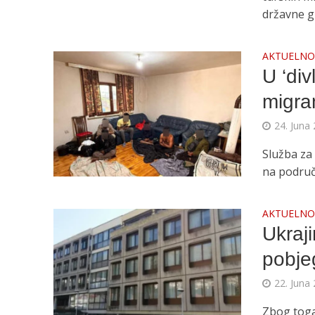
državne gr
AKTUELN
U ‘div
migra
24. Juna 
Služba za
na područj
AKTUELN
Ukraji
pobje
22. Juna 
Zbog toga