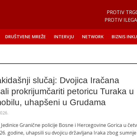
PROTIV TRG
PROTIV ILEGA
DRUŠTVENE MREŽE
INTERVJU
NETWORK
BIZNIS INKL
O
kidašnji slučaj: Dvojica Iračana
li prokrijumčariti petoricu Turaka u
obilu, uhapšeni u Grudama
2026.
 Jedinice Granične policije Bosne i Hercegovine Gorica u četv
026. godine, uhapsili su dvojicu državljana Iraka zbog sumnje