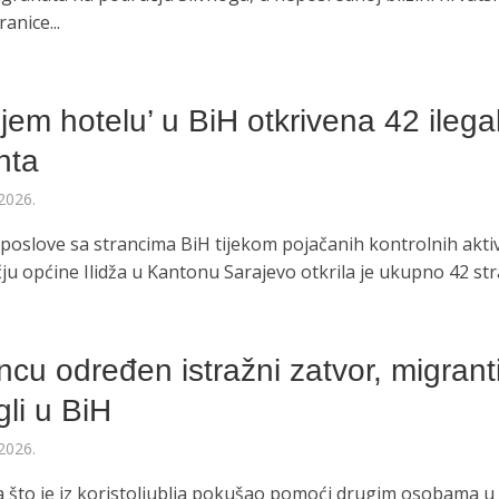
anice...
O
ljem hotelu’ u BiH otkrivena 42 ilega
nta
2026.
 poslove sa strancima BiH tijekom pojačanih kontrolnih akti
u općine Ilidža u Kantonu Sarajevo otkrila je ukupno 42 stra
O
ncu određen istražni zatvor, migrant
gli u BiH
2026.
 što je iz koristoljublja pokušao pomoći drugim osobama u