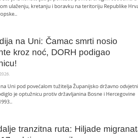
om ulaženju, kretanju i boravku na teritoriju Republike Hrv
ropske...
O
dija na Uni: Čamac smrti nosio
nte kroz noć, DORH podigao
nicu!
2026.
 na Uni pod povećalom tužitelja Županijsko državno odvjetn
odiglo je optužnicu protiv državljanina Bosne i Hercegovine
993...
O
dalje tranzitna ruta: Hiljade migranat