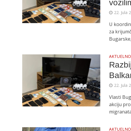
vozil
22. Jula 
U koordin
za krijum
Bugarske, 
AKTUELN
Razbi
Balka
22. Jula 
Vlasti Bu
akciju pr
migranata 
AKTUELN