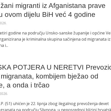
žani migranti iz Afganistana prave
u ovom dijelu BiH već 4 godine
2026.
četiri godine na području Unsko-sanske županije i općine Ve
rganizirana je kriminalna skupina sačinjena od migranata iz
 i...
O
SKA POTJERA U NERETVI Prevozi
 migranata, kombijem bježao od
je, a onda i trčao
2026.
.P. (51) uhićen je 22. lipnja zbog ilegalnog prevoženja devet
igranata na području Slivnoga, u neposrednoj blizini hrvats