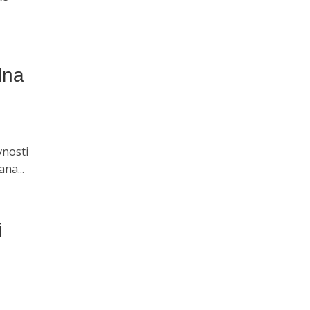
lna
vnosti
na...
i