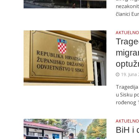
nezakonit
članici Eu
AKTUELN
Trage
migra
optuž
19. Juna 
Tragedija
u Sisku p
rođenog 1
AKTUELN
BiH i 