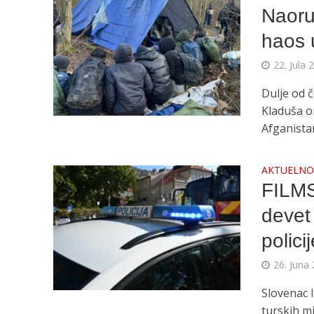
Naoru
haos 
22. Jula 
Dulje od 
Kladuša o
Afganistana
AKTUELN
FILM
devet
polici
26. Juna 
Slovenac I
turskih m