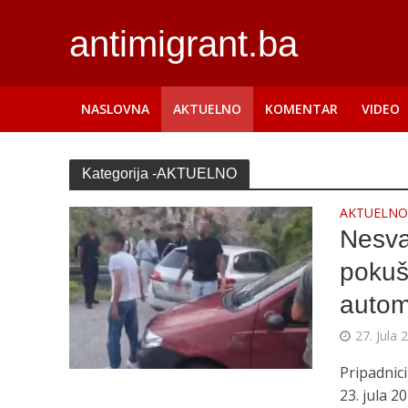
antimigrant.ba
NASLOVNA
AKTUELNO
KOMENTAR
VIDEO
Kategorija -AKTUELNO
AKTUELN
Nesva
pokuša
autom
27. Jula 
Pripadnici
23. jula 2