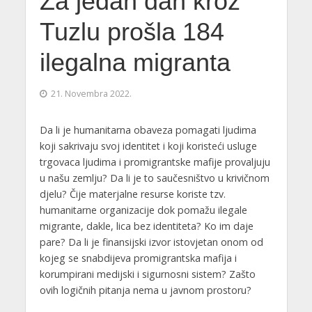
Za jedan dan kroz
Tuzlu prošla 184
ilegalna migranta
21. Novembra 2022.
Da li je humanitarna obaveza pomagati ljudima
koji sakrivaju svoj identitet i koji koristeći usluge
trgovaca ljudima i promigrantske mafije provaljuju
u našu zemlju? Da li je to saučesništvo u krivičnom
djelu? Čije materjalne resurse koriste tzv.
humanitarne organizacije dok pomažu ilegale
migrante, dakle, lica bez identiteta? Ko im daje
pare? Da li je finansijski izvor istovjetan onom od
kojeg se snabdijeva promigrantska mafija i
korumpirani medijski i sigurnosni sistem? Zašto
ovih logičnih pitanja nema u javnom prostoru?