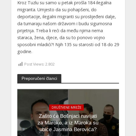
Kroz Tuzlu su samo u petak prošla 184 ilegalna
migranta. Umjesto da su pohapšeni, do
deportacije, ilegalni migranti su proslijeđeni dalje,
da tumaraju našom državom i budu sigurnosna
prijetnja. Treba li reći da među njima nema
staraca, žena, djece, da su to ponovo vojno
sposobni mladići?! Njih 135 su starosti od 18 do 29
godine.
Post Views:
2.802
Preporučeni članci
DRUŠTVENE MREŽE
Zašto će Bošnjaci navijati
za Maroko, a iz Maroka su
ubice Jasmina Berovića?