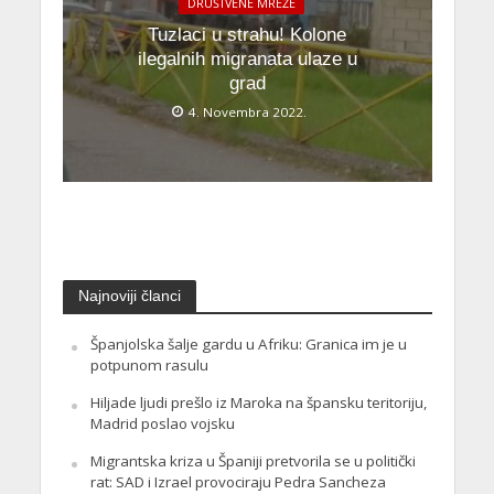
DRUŠTVENE MREŽE
Tuzlaci u strahu! Kolone
ilegalnih migranata ulaze u
grad
4. Novembra 2022.
Najnoviji članci
Španjolska šalje gardu u Afriku: Granica im je u
potpunom rasulu
Hiljade ljudi prešlo iz Maroka na špansku teritoriju,
Madrid poslao vojsku
Migrantska kriza u Španiji pretvorila se u politički
rat: SAD i Izrael provociraju Pedra Sancheza