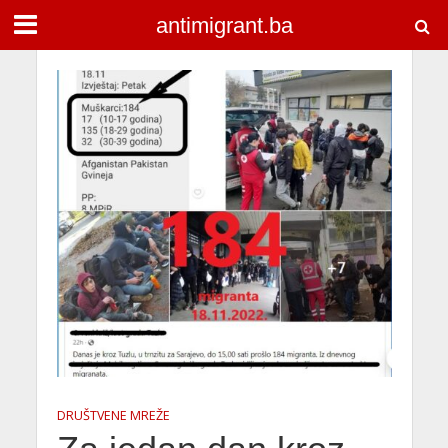
antimigrant.ba
DRUŠTVENE MREŽE