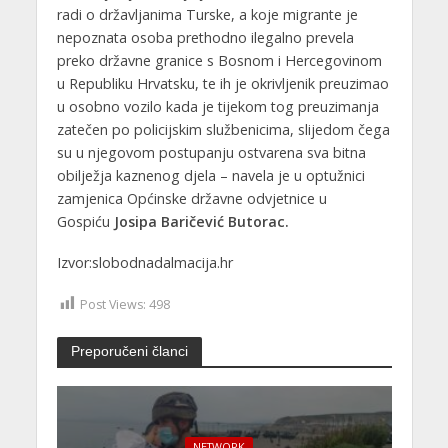
radi o državljanima Turske, a koje migrante je
nepoznata osoba prethodno ilegalno prevela
preko državne granice s Bosnom i Hercegovinom
u Republiku Hrvatsku, te ih je okrivljenik preuzimao
u osobno vozilo kada je tijekom tog preuzimanja
zatečen po policijskim službenicima, slijedom čega
su u njegovom postupanju ostvarena sva bitna
obilježja kaznenog djela – navela je u optužnici
zamjenica Općinske državne odvjetnice u
Gospiću
Josipa Baričević Butorac.
Izvor:slobodnadalmacija.hr
Post Views:
498
Preporučeni članci
NETWORK