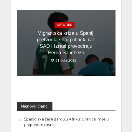
NETWORK
Migrantska kriza u Španiji
pretvorila se u politički rat:
SAD i Izrael provociraju
Pedra Sancheza
31. Jula 2026.
Najnoviji članci
Španjolska šalje gardu u Afriku: Granica im je u
potpunom rasulu