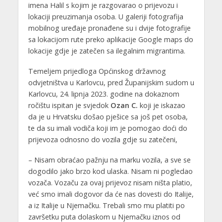
imena Halil s kojim je razgovarao o prijevozu i
lokaciji preuzimanja osoba. U galeriji fotografija
mobilnog uređaje pronađene su i dvije fotografije
sa lokacijom rute preko aplikacije Google maps do
lokacije gdje je zatečen sa ilegalnim migrantima.
Temeljem prijedloga Općinskog državnog
odvjetništva u Karlovcu, pred Županijskim sudom u
Karlovcu, 24. lipnja 2023. godine na dokaznom
ročištu ispitan je svjedok
Ozan C.
koji je iskazao
da je u Hrvatsku došao pješice sa još pet osoba,
te da su imali vodiča koji im je pomogao doći do
prijevoza odnosno do vozila gdje su zatečeni,
– Nisam obraćao pažnju na marku vozila, a sve se
dogodilo jako brzo kod ulaska. Nisam ni pogledao
vozača. Vozaču za ovaj prijevoz nisam ništa platio,
već smo imali dogovor da će nas dovesti do Italije,
a iz Italije u Njemačku. Trebali smo mu platiti po
završetku puta dolaskom u Njemačku iznos od