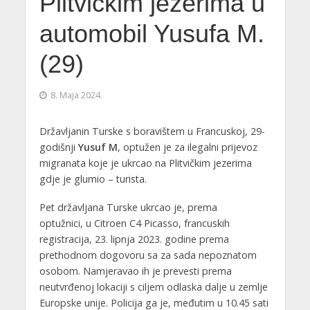
Plitvičkim jezerima u
automobil Yusufa M.
(29)
8. Maja 2024.
Državljanin Turske s boravištem u Francuskoj, 29-
godišnji
Yusuf M
, optužen je za ilegalni prijevoz
migranata koje je ukrcao na Plitvičkim jezerima
gdje je glumio – turista.
Pet državljana Turske ukrcao je, prema
optužnici, u Citroen C4 Picasso, francuskih
registracija, 23. lipnja 2023. godine prema
prethodnom dogovoru sa za sada nepoznatom
osobom. Namjeravao ih je prevesti prema
neutvrđenoj lokaciji s ciljem odlaska dalje u zemlje
Europske unije. Policija ga je, međutim u 10.45 sati