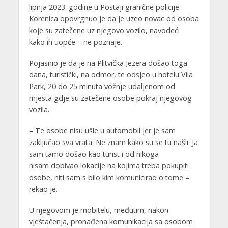
lipnja 2023. godine u Postaji granične policije
Korenica opovrgnuo je da je uzeo novac od osoba
koje su zatečene uz njegovo vozilo, navodeći
kako ih uopće – ne poznaje.
Pojasnio je da je na Plitvička Jezera došao toga
dana, turistički, na odmor, te odsjeo u hotelu Vila
Park, 20 do 25 minuta vožnje udaljenom od
mjesta gdje su zatečene osobe pokraj njegovog
vozila.
– Te osobe nisu ušle u automobil jer je sam
zaključao sva vrata. Ne znam kako su se tu našli. Ja
sam tamo došao kao turist i od nikoga
nisam dobivao lokacije na kojima treba pokupiti
osobe, niti sam s bilo kim komunicirao o tome –
rekao je.
U njegovom je mobitelu, međutim, nakon
vještačenja, pronađena komunikacija sa osobom