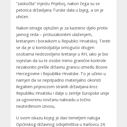
“zaskočila” mjestu Prijeboj, nakon čega su se
petorica državljana Turske dala u bijeg, a on je
uhićen.
Nakon istrage optužen je za kazneno djelo protiv
javnog reda – protuzakonitim ulaženjem,
kretanjem i boravkom u Republici Hrvatskoj. Tereti
se da je iz koristoljublja omogućio drugim
osobama nedozvoljeno kretanje u RH, iako je bio
svjestan da su te osobe mimo granične kontrole
nezakonito prešle državnu granicu između Bosne
Hercegovine i Republike Hrvatske. To je učinio u
namjeri da se nepripadno materijalno okoristi
ilegalnim prijevozom stranih državljana kroz
Republiku Hrvatsku i dalje u zemlje Europske unije
za ugovorenu novčanu naknadu u točno
neutvrđenom iznosu,
U svom iskazu kojeg je dao temeljem naloga
Općinskog državnog odvjetništva u Karlovcu 24.