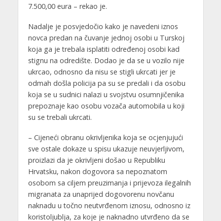
7.500,00 eura – rekao je.
Nadalje je posvjedočio kako je navedeni iznos
novca predan na čuvanje jednoj osobi u Turskoj
koja ga je trebala isplatiti određenoj osobi kad
stignu na odredište. Dodao je da se u vozilo nije
ukrcao, odnosno da nisu se stigli ukrcati jer je
odmah došla policija pa su se predali i da osobu
koja se u sudnici nalazi u svojstvu osumnjičenika
prepoznaje kao osobu vozača automobila u koji
su se trebali ukrcati.
– Cijeneći obranu okrivljenika koja se ocjenjujući
sve ostale dokaze u spisu ukazuje neuvjerljivom,
proizlazi da je okrivljeni došao u Republiku
Hrvatsku, nakon dogovora sa nepoznatom
osobom sa ciljem preuzimanja i prijevoza ilegalnih
migranata za unaprijed dogovorenu novčanu
naknadu u točno neutvrđenom iznosu, odnosno iz
koristoljublja, za koje je naknadno utvrđeno da se