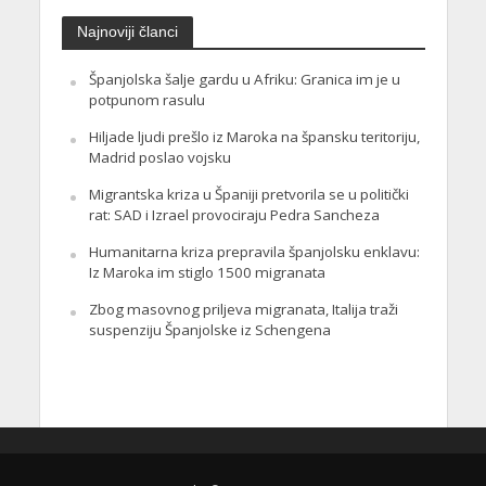
Najnoviji članci
Španjolska šalje gardu u Afriku: Granica im je u
potpunom rasulu
Hiljade ljudi prešlo iz Maroka na špansku teritoriju,
Madrid poslao vojsku
Migrantska kriza u Španiji pretvorila se u politički
rat: SAD i Izrael provociraju Pedra Sancheza
Humanitarna kriza prepravila španjolsku enklavu:
Iz Maroka im stiglo 1500 migranata
Zbog masovnog priljeva migranata, Italija traži
suspenziju Španjolske iz Schengena