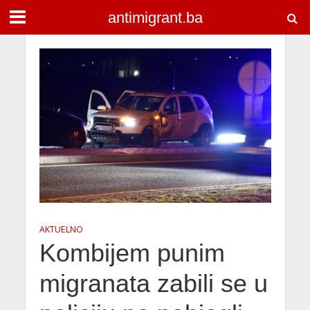
antimigrant.ba
AKTUELNO
Kombijem punim
migranata zabili se u