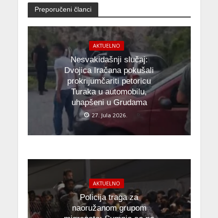
Preporučeni članci
AKTUELNO
Nesvakidašnji slučaj:
Dvojica Iračana pokušali
prokrijumčariti petoricu
Turaka u automobilu,
uhapšeni u Grudama
27. Jula 2026.
AKTUELNO
Policija traga za
naoružanom grupom