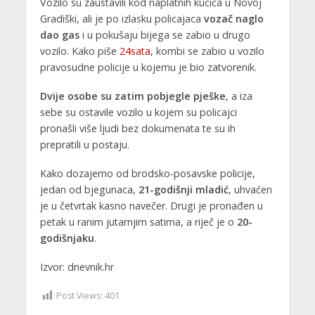
Vozilo su zaustavili kod naplatnih kućica u Novoj
Gradiški, ali je po izlasku policajaca
vozač naglo
dao gas
i u pokušaju bijega se zabio u drugo
vozilo. Kako piše
24sata
, kombi se zabio u vozilo
pravosudne policije u kojemu je bio zatvorenik.
Dvije osobe su zatim pobjegle pješke
, a iza
sebe su ostavile vozilo u kojem su policajci
pronašli više ljudi bez dokumenata te su ih
prepratili u postaju.
Kako dozajemo od brodsko-posavske policije,
jedan od bjegunaca,
21-godišnji mladić
, uhvaćen
je u četvrtak kasno navečer. Drugi je pronađen u
petak u ranim jutarnjim satima, a riječ je o
20-
godišnjaku
.
Izvor: dnevnik.hr
Post Views:
401