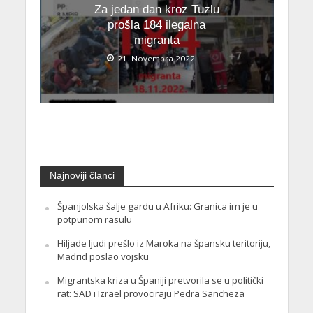
Za jedan dan kroz Tuzlu
prošla 184 ilegalna
migranta
21. Novembra 2022.
Najnoviji članci
Španjolska šalje gardu u Afriku: Granica im je u
potpunom rasulu
Hiljade ljudi prešlo iz Maroka na špansku teritoriju,
Madrid poslao vojsku
Migrantska kriza u Španiji pretvorila se u politički
rat: SAD i Izrael provociraju Pedra Sancheza