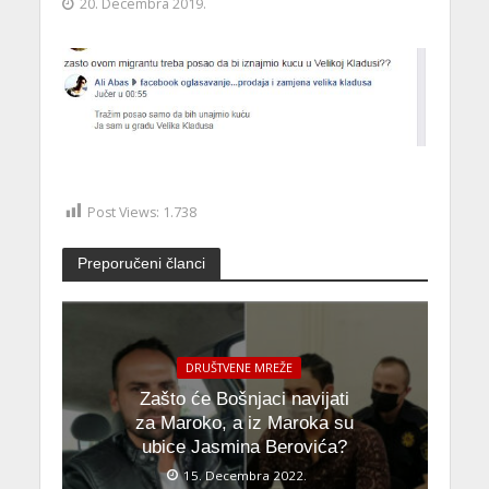
20. Decembra 2019.
Post Views:
1.738
Preporučeni članci
DRUŠTVENE MREŽE
Zašto će Bošnjaci navijati
za Maroko, a iz Maroka su
ubice Jasmina Berovića?
15. Decembra 2022.