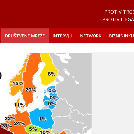
PROTIV TRG
PROTIV ILEGA
DRUŠTVENE MREŽE
INTERVJU
NETWORK
BIZNIS INKL