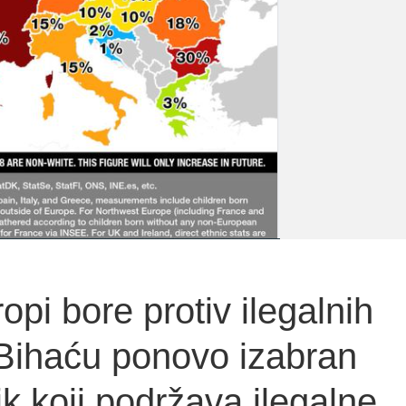
pi bore protiv ilegalnih
 Bihaću ponovo izabran
k koji podržava ilegalne