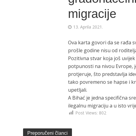
migracije
13. Aprila 2021.
Ova karta govori da se rađa s
prošle godine nisu od roditelja
Pozitivna stvar koja još uvijek
potpunosti na nivou Evrope, je
protjeruje, što predstavlja ideo
tako povremeno se hapse i krij
upetljali.
A Bihać je jedna specifična s
ilegalnu migraciju a u isto vr
Post Views:
802
Preporučeni članci