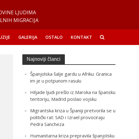
OVINE LJUDIMA
LNIH MIGRACIJA
UZIJE
GALERIJA
OSTALO
KONTAKT
Najnoviji članci
Španjolska šalje gardu u Afriku: Granica
im je u potpunom rasulu
Hiljade ljudi prešlo iz Maroka na špansku
teritoriju, Madrid poslao vojsku
Migrantska kriza u Španiji pretvorila se u
politički rat: SAD i Izrael provociraju
Pedra Sancheza
Humanitarna kriza prepravila španjolsku