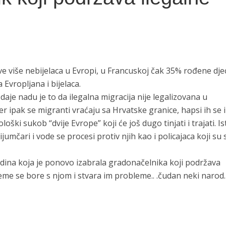
ve više nebijelaca u Evropi, u Francuskoj čak 35% rođene dje
 Evropljana i bijelaca.
 daje nadu je to da ilegalna migracija nije legalizovana u
r ipak se migranti vraćaju sa Hrvatske granice, hapsi ih se i
loški sukob “dvije Evrope” koji će još dugo tinjati i trajati. Is
umčari i vode se procesi protiv njih kao i policajaca koji su 
redina koja je ponovo izabrala gradonačelnika koji podržava
ijeme se bore s njom i stvara im probleme.. .čudan neki narod.