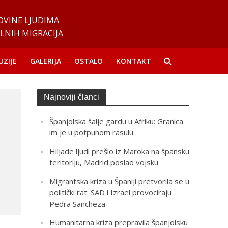
OVINE LJUDIMA
LNIH MIGRACIJA
UZIJE
GALERIJA
OSTALO
KONTAKT
Najnoviji članci
Španjolska šalje gardu u Afriku: Granica
im je u potpunom rasulu
Hiljade ljudi prešlo iz Maroka na špansku
teritoriju, Madrid poslao vojsku
Migrantska kriza u Španiji pretvorila se u
politički rat: SAD i Izrael provociraju
Pedra Sancheza
Humanitarna kriza prepravila španjolsku