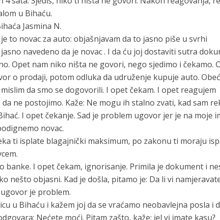
 4 sata. Sjediš, niko ti ništa ne govori. Nakon reagovanja, 
jalom u Bihaću.
Bihaća Jasmina N.
je to novac za auto: objašnjavam da to jasno piše u svrhi
 jasno navedeno da je novac . I da ću joj dostaviti sutra dok
ljno. Opet nam niko ništa ne govori, nego sjedimo i čekamo. 
vor o prodaji, potom odluka da udruženje kupuje auto. Ob
I mislim da smo se dogovorili. I opet čekam. I opet reagujem
 da ne postojimo. Kaže: Ne mogu ih stalno zvati, kad sam re
ihać. I opet čekanje. Sad je problem ugovor jer je na moje i
 podignemo novac.
a ti isplate blagajnički maksimum, po zakonu ti moraju ispla
ovcem.
 banke. I opet čekam, ignorisanje. Primila je dokument i nes
 nešto objasni. Kad je došla, pitamo je: Da li vi namjeravat
, ugovor je problem.
cu u Bihaću i kažem joj da se vraćamo neobavlejna posla i 
 odgovara: Nećete moći. Pitam zašto, kaže: jel vi imate kasu?