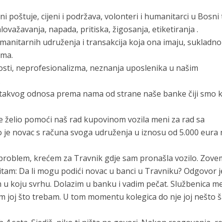
ni poštuje, cijeni i podržava, volonteri i humanitarci u Bosni
lovažavanja, napada, pritiska, žigosanja, etiketiranja .
manitarnih udruženja i transakcija koja ona imaju, sukladno
zma.
osti, neprofesionalizma, neznanja uposlenika u našim
.
 takvog odnosa prema nama od strane naše banke čiji smo kl
 je želio pomoći naš rad kupovinom vozila meni za rad sa
o je novac s računa svoga udruženja u iznosu od 5.000 eura 
v problem, krećem za Travnik gdje sam pronašla vozilo. Zove
 pitam: Da li mogu podići novac u banci u Travniku? Odgovor j
am u koju svrhu. Dolazim u banku i vadim pečat. Službenica m
m joj što trebam. U tom momentu kolegica do nje joj nešto 