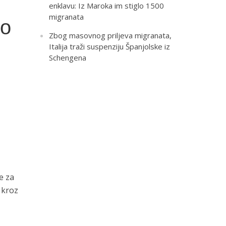
enklavu: Iz Maroka im stiglo 1500
migranata
vo
Zbog masovnog priljeva migranata,
Italija traži suspenziju Španjolske iz
Schengena
e za
 kroz