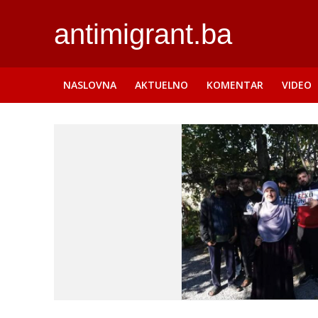
antimigrant.ba
NASLOVNA
AKTUELNO
KOMENTAR
VIDEO