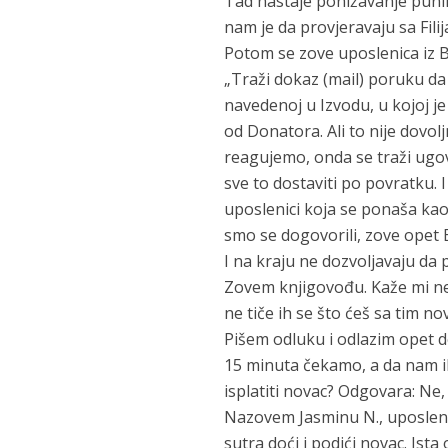
Tad nastaje ponižavanje punih
nam je da provjeravaju sa Fili
Potom se zove uposlenica iz 
„Traži dokaz (mail) poruku da 
navedenoj u Izvodu, u kojoj je
od Donatora. Ali to nije dovo
reagujemo, onda se traži ugo
sve to dostaviti po povratku. 
uposlenici koja se ponaša kao
smo se dogovorili, zove opet B
I na kraju ne dozvoljavaju da
Zovem knjigovođu. Kaže mi nek
ne tiče ih se što ćeš sa tim n
Pišem odluku i odlazim opet do
15 minuta čekamo, a da nam iko
isplatiti novac? Odgovara: Ne
Nazovem Jasminu N., uposleni
sutra doći i podići novac. Ista