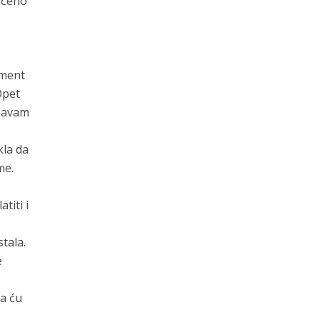
rečeno
ument
Opet
ećavam
kla da
me.
titi i
tala.
e
da ću