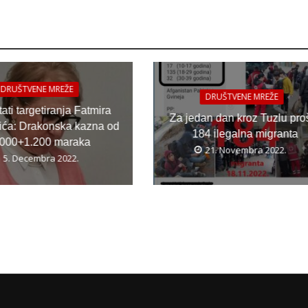
DRUŠTVENE MREŽE
DRUŠTVENE MREŽE
ati targetiranja Fatmira
Za jedan dan kroz Tuzlu pro
ića: Drakonska kazna od
184 ilegalna migranta
.000+1.200 maraka
21. Novembra 2022.
5. Decembra 2022.