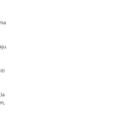
ema
ju.
iti
gla
um,
o