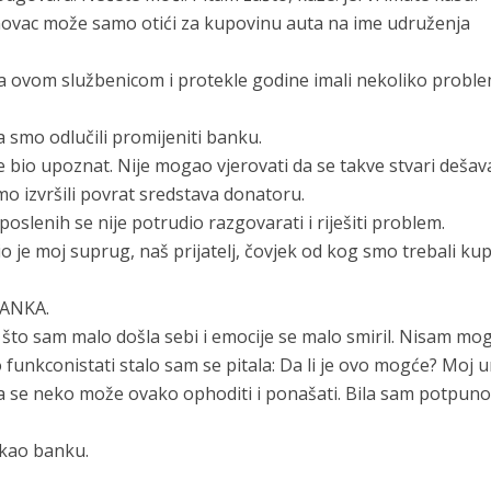
novac može samo otići za kupovinu auta na ime udruženja
ovom službenicom i protekle godine imali nekoliko probl
da smo odlučili promijeniti banku.
 bio upoznat. Nije mogao vjerovati da se takve stvari dešava
o izvršili povrat sredstava donatoru.
slenih se nije potrudio razgovarati i riješiti problem.
o je moj suprug, naš prijatelj, čovjek od kog smo trebali kup
ANKA.
što sam malo došla sebi i emocije se malo smiril. Nisam mo
funkconistati stalo sam se pitala: Da li je ovo mogće? Moj 
 da se neko može ovako ophoditi i ponašati. Bila sam potpun
 kao banku.