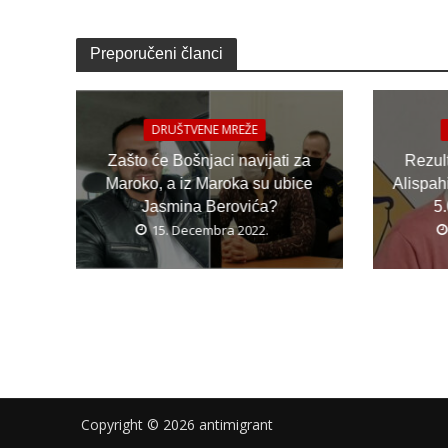
Preporučeni članci
DRUŠTVENE MREŽE
Zašto će Bošnjaci navijati za
Rezult
Maroko, a iz Maroka su ubice
Alispah
Jasmina Berovića?
5
15. Decembra 2022.
Copyright © 2026 antimigrant