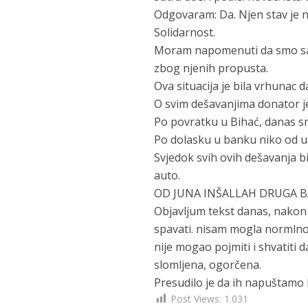
Odgovaram: Da. Njen stav je 
Solidarnost.
Moram napomenuti da smo sa 
zbog njenih propusta.
Ova situacija je bila vrhunac 
O svim dešavanjima donator je
Po povratku u Bihać, danas sm
Po dolasku u banku niko od upo
Svjedok svih ovih dešavanja bi
auto.
OD JUNA INŠALLAH DRUGA B
Objavljum tekst danas, nakon 
spavati. nisam mogla normlno 
nije mogao pojmiti i shvatiti
slomljena, ogorčena.
Presudilo je da ih napuštamo
Post Views:
1.031