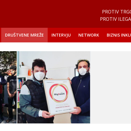
PROTIV TRG
PROTIV ILEGA
DRUŠTVENE MREŽE
INTERVJU
NETWORK
BIZNIS INKL