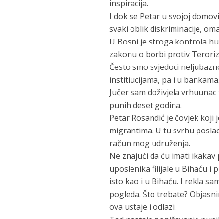
inspiracija.
I dok se Petar u svojoj domovi
svaki oblik diskriminacije, oma
U Bosni je stroga kontrola hu
zakonu o borbi protiv Terori
Često smo svjedoci neljubazn
institiucijama, pa i u bankama
Jučer sam doživjela vrhuunac
punih deset godina.
Petar Rosandić je čovjek koji
migrantima. U tu svrhu posla
račun mog udruženja.
Ne znajući da ću imati ikaka
uposlenika filijale u Bihaću i
isto kao i u Bihaću. I rekla s
pogleda. Što trebate? Objasni
ova ustaje i odlazi.