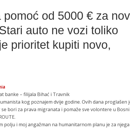
 pomoć od 5000 € za no
Stari auto ne vozi toliko
 prioritet kupiti novo,
nia
t banke – filijala Bihać i Travnik
 humanista kog poznajem dvije godine. Ovih dana proglašen j
ar se bori za prava migranata i pomaže sve volontere u Bosni
NROUTE.
m polju i moj angažman na humanitarnom planu je za njega