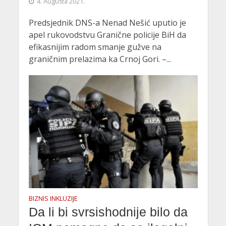
4. Augusta 2021.
Predsjednik DNS-a Nenad Nešić uputio je
apel rukovodstvu Granične policije BiH da
efikasnijim radom smanje gužve na
graničnim prelazima ka Crnoj Gori. –...
BIZNIS INKLUZIJE
Da li bi svrsishodnije bilo da