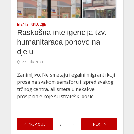
BIZNIS INKLUZIJE
Raskošna inteligencija tzv.
humanitaraca ponovo na
djelu
27. Jula 2021.
Zanimljivo. Ne smetaju ilegalni migranti koji
prose na svakom semaforu i ispred svakog
tržnog centra, ali smetaju nekakve
prosjakinje koje su strateški došle...
PREVIOUS
1
2
3
4
…
NEXT
7