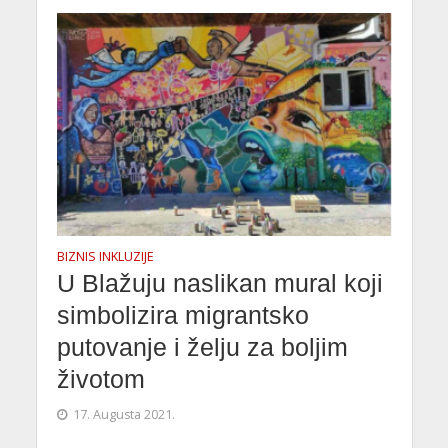
BIZNIS INKLUZIJE
U Blažuju naslikan mural koji
simbolizira migrantsko
putovanje i želju za boljim
životom
17. Augusta 2021.