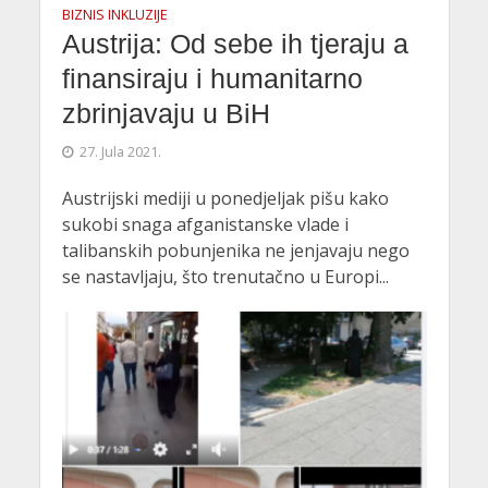
BIZNIS INKLUZIJE
Austrija: Od sebe ih tjeraju a
finansiraju i humanitarno
zbrinjavaju u BiH
27. Jula 2021.
Austrijski mediji u ponedjeljak pišu kako
sukobi snaga afganistanske vlade i
talibanskih pobunjenika ne jenjavaju nego
se nastavljaju, što trenutačno u Europi...