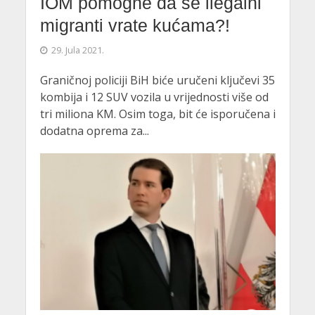
IOM pomogne da se ilegalni
migranti vrate kućama?!
29. Jula 2021.
Graničnoj policiji BiH biće uručeni ključevi 35
kombija i 12 SUV vozila u vrijednosti više od
tri miliona KM. Osim toga, bit će isporučena i
dodatna oprema za...