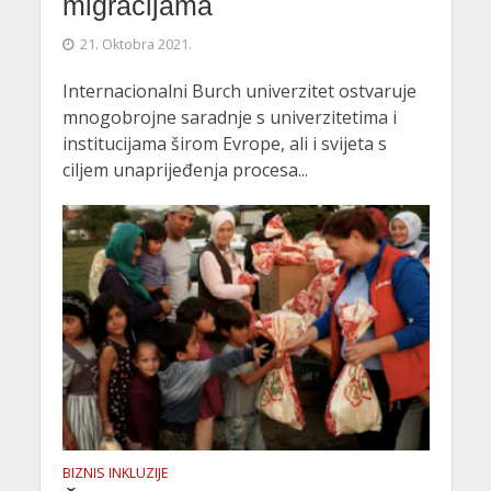
migracijama
21. Oktobra 2021.
Internacionalni Burch univerzitet ostvaruje
mnogobrojne saradnje s univerzitetima i
institucijama širom Evrope, ali i svijeta s
ciljem unaprijeđenja procesa...
BIZNIS INKLUZIJE