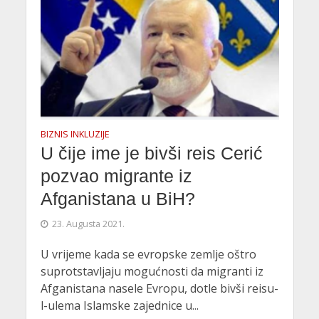
BIZNIS INKLUZIJE
U čije ime je bivši reis Cerić
pozvao migrante iz
Afganistana u BiH?
23. Augusta 2021.
U vrijeme kada se evropske zemlje oštro
suprotstavljaju mogućnosti da migranti iz
Afganistana nasele Evropu, dotle bivši reisu-
l-ulema Islamske zajednice u...