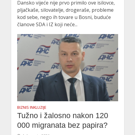
Dansko vijeće nije prvo primilo ove isilovce,
pljačkaše, silovatelje, drogeraše, probleme
kod sebe, nego ih tovare u Bosni, buduće
članove SDA i IZ koji neće...
BIZNIS INKLUZIJE
Tužno i žalosno nakon 120
000 migranata bez papira?