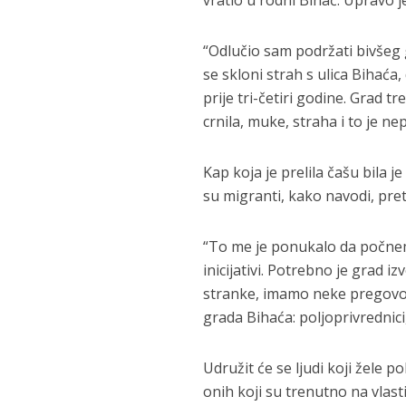
vratio u rodni Bihać. Upravo j
“Odlučio sam podržati bivšeg 
se skloni strah s ulica Bihaća, 
prije tri-četiri godine. Grad t
crnila, muke, straha i to je n
Kap koja je prelila čašu bila 
su migranti, kako navodi, pret
“To me je ponukalo da počnem
inicijativi. Potrebno je grad i
stranke, imamo neke pregovore
grada Bihaća: poljoprivrednici,
Udružit će se ljudi koji žele p
onih koji su trenutno na vlasti