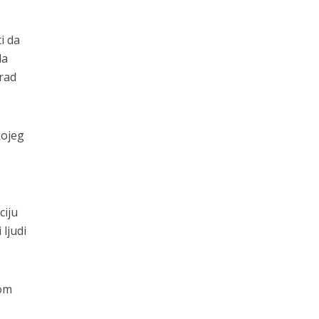
i da
la
grad
kojeg
ciju
ljudi
dom