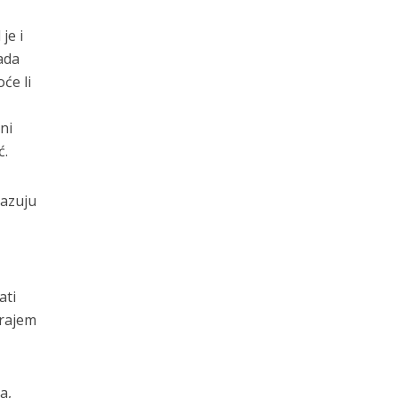
je i
ada
će li
h
ni
ć.
kazuju
ati
krajem
a,