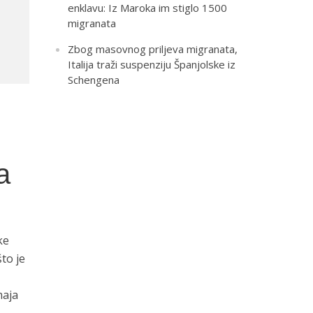
enklavu: Iz Maroka im stiglo 1500
migranata
Zbog masovnog priljeva migranata,
Italija traži suspenziju Španjolske iz
Schengena
a
ke
to je
maja