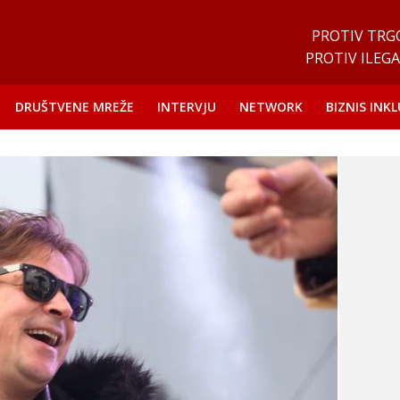
PROTIV TRG
PROTIV ILEGA
DRUŠTVENE MREŽE
INTERVJU
NETWORK
BIZNIS INKL