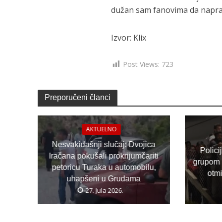
dužan sam fanovima da napravi
Izvor: Klix
Post Views:
723
Preporučeni članci
AKTUELNO
Nesvakidašnji slučaj: Dvojica
Polici
Iračana pokušali prokrijumčariti
grupom 
petoricu Turaka u automobilu,
otm
uhapšeni u Grudama
27. Jula 2026.