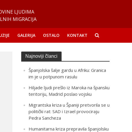
OVINE LJUDIMA
LNIH MIGRACIJA
UZIJE
GALERIJA
OSTALO
KONTAKT
Najnoviji članci
Španjolska šalje gardu u Afriku: Granica
im je u potpunom rasulu
Hiljade ljudi prešlo iz Maroka na špansku
teritoriju, Madrid poslao vojsku
Migrantska kriza u Španiji pretvorila se u
politički rat: SAD i Izrael provociraju
Pedra Sancheza
Humanitarna kriza prepravila španjolsku