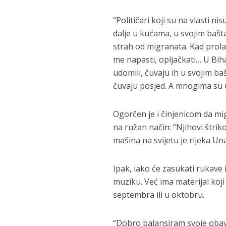
“Političari koji su na vlasti nis
dalje u kućama, u svojim bašt
strah od migranata. Kad prolaz
me napasti, opljačkati… U Biha
udomili, čuvaju ih u svojim b
čuvaju posjed. A mnogima su u
Ogorčen je i činjenicom da mig
na ružan način: “Njihovi štrik
mašina na svijetu je rijeka Una
Ipak, iako će zasukati rukave 
muziku. Već ima materijal koji
septembra ili u oktobru.
“Dobro balansiram svoje obavez