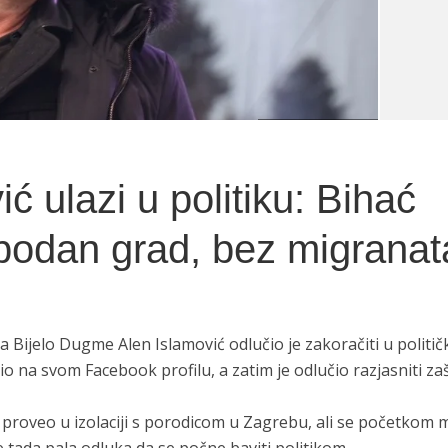
ć ulazi u politiku: Bihać
lobodan grad, bez migranat
 Bijelo Dugme Alen Islamović odlučio je zakoračiti u politič
io na svom Facebook profilu, a zatim je odlučio razjasniti zaš
 proveo u izolaciji s porodicom u Zagrebu, ali se početkom 