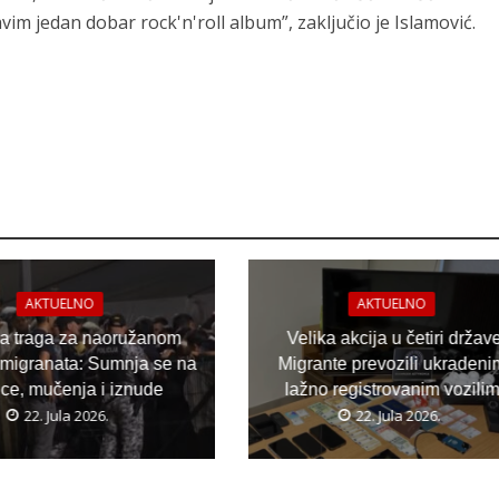
m jedan dobar rock'n'roll album”, zaključio je Islamović.
AKTUELNO
AKTUELNO
ja traga za naoružanom
Velika akcija u četiri držav
migranata: Sumnja se na
Migrante prevozili ukradeni
ice, mučenja i iznude
lažno registrovanim vozili
22. Jula 2026.
22. Jula 2026.