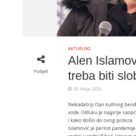
AKTUELNO
Alen Islamovi
Podijeli
treba biti s
29. Maja 2020.
Nekadašnji član kultnog benda
vode. Odluku je najprije saopć
i kako došlo do ovog poteza.
Islamović je period pandemije