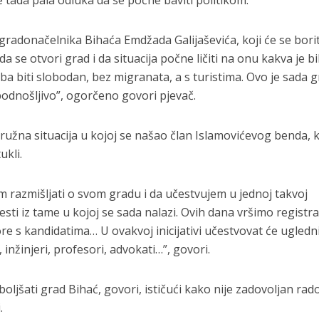
e tada pala odluka da se počne baviti politikom.
gradonačelnika Bihaća Emdžada Galijaševića, koji će se borit
da se otvori grad i da situacija počne ličiti na onu kakva je bi
reba biti slobodan, bez migranata, a s turistima. Ovo je sada 
epodnošljivo”, ogorčeno govori pjevač.
je ružna situacija u kojoj se našao član Islamovićevog benda, 
ukli.
 razmišljati o svom gradu i da učestvujem u jednoj takvoj
zvesti iz tame u kojoj se sada nalazi. Ovih dana vršimo registra
 s kandidatima… U ovakvoj inicijativi učestvovat će ugledni 
 inžinjeri, profesori, advokati…”, govori.
oboljšati grad Bihać, govori, ističući kako nije zadovoljan ra
.