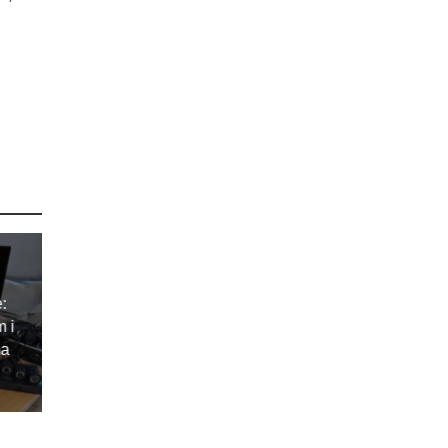
e:
m i
ma