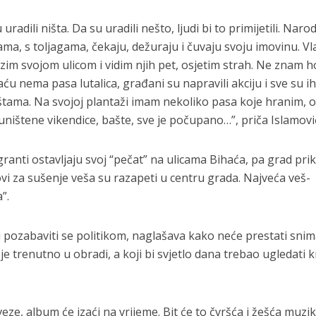
u uradili ništa. Da su uradili nešto, ljudi bi to primijetili. Narod 
ama, s toljagama, čekaju, dežuraju i čuvaju svoju imovinu. Vl
im svojom ulicom i vidim njih pet, osjetim strah. Ne znam ho
ću nema pasa lutalica, građani su napravili akciju i sve su i
aštama. Na svojoj plantaži imam nekoliko pasa koje hranim, o
ništene vikendice, bašte, sve je počupano…”, priča Islamovi
ranti ostavljaju svoj “pečat” na ulicama Bihaća, pa grad pri
ovi za sušenje veša su razapeti u centru grada. Najveća veš-
”.
i pozabaviti se politikom, naglašava kako neće prestati snim
 je trenutno u obradi, a koji bi svjetlo dana trebao ugledati 
e, album će izaći na vrijeme. Bit će to čvršća i žešća muzik