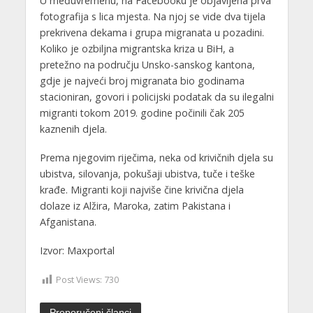
U međuvremenu, na Facebooku je objavljena prva
fotografija s lica mjesta. Na njoj se vide dva tijela
prekrivena dekama i grupa migranata u pozadini.
Koliko je ozbiljna migrantska kriza u BiH, a
pretežno na području Unsko-sanskog kantona,
gdje je najveći broj migranata bio godinama
stacioniran, govori i policijski podatak da su ilegalni
migranti tokom 2019. godine počinili čak 205
kaznenih djela.
Prema njegovim riječima, neka od krivičnih djela su
ubistva, silovanja, pokušaji ubistva, tuče i teške
krađe. Migranti koji najviše čine krivična djela
dolaze iz Alžira, Maroka, zatim Pakistana i
Afganistana.
Izvor: Maxportal
Post Views:
730
Preporučeni članci