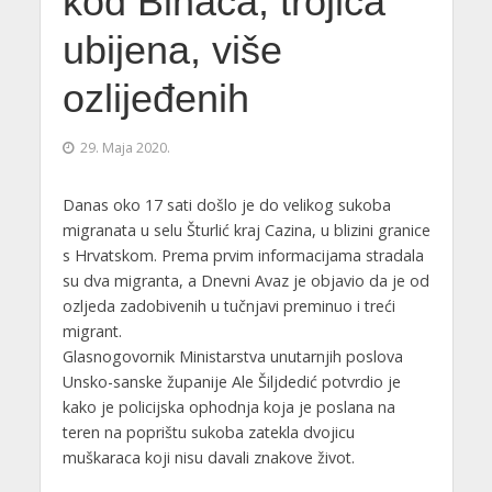
kod Bihaća, trojica
ubijena, više
ozlijeđenih
29. Maja 2020.
Danas oko 17 sati došlo je do velikog sukoba
migranata u selu Šturlić kraj Cazina, u blizini granice
s Hrvatskom. Prema prvim informacijama stradala
su dva migranta, a Dnevni Avaz je objavio da je od
ozljeda zadobivenih u tučnjavi preminuo i treći
migrant.
Glasnogovornik Ministarstva unutarnjih poslova
Unsko-sanske županije Ale Šiljdedić potvrdio je
kako je policijska ophodnja koja je poslana na
teren na poprištu sukoba zatekla dvojicu
muškaraca koji nisu davali znakove život.