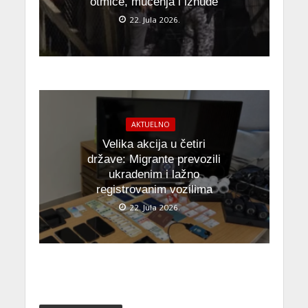
otmice, mučenja i iznude
22. Jula 2026.
AKTUELNO
Velika akcija u četiri
države: Migrante prevozili
ukradenim i lažno
registrovanim vozilima
22. Jula 2026.