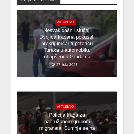
AKTUELNO
Nesvakidašnji slučaj:
Dvojica Iračana pokušali
prokrijumčariti petoricu
Turaka u automobilu,
uhapšeni u Grudama
27. Jula 2026.
AKTUELNO
Policija traga za
naoružanom grupom
migranata: Sumnja se na