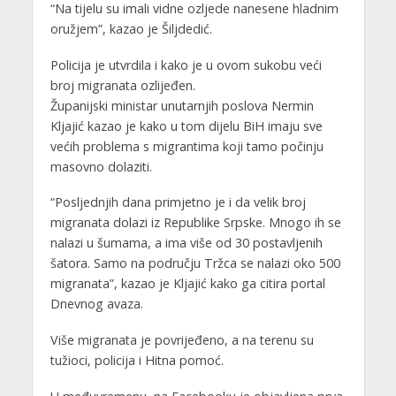
“Na tijelu su imali vidne ozljede nanesene hladnim
oružjem”, kazao je Šiljdedić.
Policija je utvrdila i kako je u ovom sukobu veći
broj migranata ozlijeđen.
Županijski ministar unutarnjih poslova Nermin
Kljajić kazao je kako u tom dijelu BiH imaju sve
većih problema s migrantima koji tamo počinju
masovno dolaziti.
“Posljednjih dana primjetno je i da velik broj
migranata dolazi iz Republike Srpske. Mnogo ih se
nalazi u šumama, a ima više od 30 postavljenih
šatora. Samo na području Tržca se nalazi oko 500
migranata”, kazao je Kljajić kako ga citira portal
Dnevnog avaza.
Više migranata je povrijeđeno, a na terenu su
tužioci, policija i Hitna pomoć.