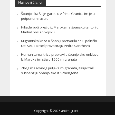
Najnoviji članci
Španjolska šalje gardu u Afriku: Granica im je u
potpunom rasulu
Hiljade ljudi prešlo iz Maroka na špansku teritoriju,
Madrid poslao vojsku
Migrantska kriza u Španiji pretvorila se u politički
rat: SAD i Izrael provociraju Pedra Sancheza
Humanitarna kriza prepravila španjolsku enklavu:
Iz Maroka im stiglo 1500 migranata
Zbog masovnog priljeva migranata, Italija traži
suspenziju Španjolske iz Schengena
Copyright © 2026 antimigrant