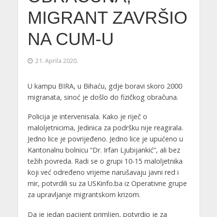
MIGRANT ZAVRŠIO
NA CUM-U
21. Aprila 2020.
U kampu BIRA, u Bihaću, gdje boravi skoro 2000
migranata, sinoć je došlo do fizičkog obračuna.
Policija je intervenisala. Kako je riječ o
maloljetnicima, Jedinica za podršku nije reagirala.
Jedno lice je povrijeđeno. Jedno lice je upućeno u
Kantonalnu bolnicu “Dr. Irfan Ljubijankić”, ali bez
težih povreda. Radi se o grupi 10-15 maloljetnika
koji već određeno vrijeme narušavaju javni red i
mir, potvrdili su za USKinfo.ba iz Operativne grupe
za upravljanje migrantskom krizom.
Da je jedan pacijent primljen, potvrdio je za