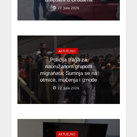
27. Jula 2026.
AKTUELNO
Policija traga za
naoružanom grupom
migranata: Sumnja se na
otmice, mučenja i iznude
22. Jula 2026.
AKTUELNO