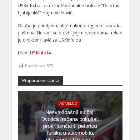
USKinfo.ba i direktor Kantonalne bolnice “Dr. Irfan
Ljubijankić” Hajrudin Havić.
Osoba je primljena, ali je nakon pregleda i obrade,
puštena. Ne radi se o ozbiljnijim povredama, rekao
je direktor Havić za USKinfo.ba
Izvor:
USKinfo.ba
Post Views:
872
Preporučeni članci
AKTUELNO
Nesvakidašnji slučaj:
Dvojica Iračana pokušali
prokrijumčariti petoricu
Turaka u automobilu,
uhapšeni u Grudama