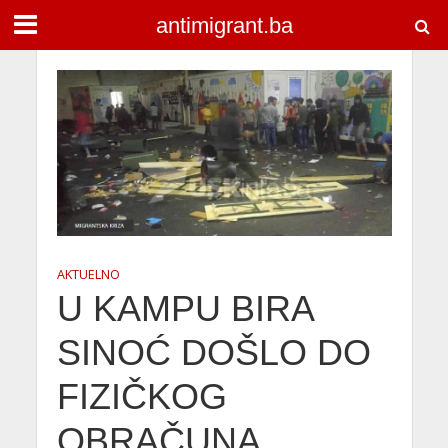
antimigrant.ba
AKTUELNO
U KAMPU BIRA
SINOĆ DOŠLO DO
FIZIČKOG
OBRAČUNA,