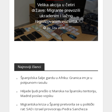
Velika akcija u četiri
države: Migrante prevozili
ukradenim i lažno
registrovanim vozilima
22. Jula 2026.
Najnoviji članci
Španjolska šalje gardu u Afriku: Granica im je u
potpunom rasulu
Hiljade ljudi prešlo iz Maroka na špansku teritoriju,
Madrid poslao vojsku
Migrantska kriza u Španiji pretvorila se u politički
rat: SAD i Izrael provociraju Pedra Sancheza