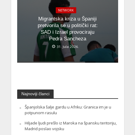
NETWORK
Migrantska kriza u Španiji
pretvorila se u politički rat:
SAD i Izrael provociraju
Pedra Sancheza
31. Jula 2026.
Najnoviji članci
Španjolska šalje gardu u Afriku: Granica im je u
potpunom rasulu
Hiljade ljudi prešlo iz Maroka na špansku teritoriju,
Madrid poslao vojsku