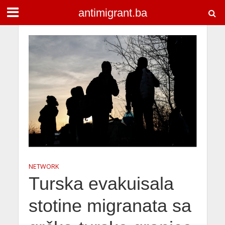
antimigrant.ba
NETWORK
Turska evakuisala
stotine migranata sa