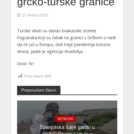
grčko-turske granice
27. Marta 2020.
Turske vlasti su danas evakuisale stotine
migranata koji su čekali na granici s Grčkom u nadi
da će ući u Evropu, dok traje pandemija korona
virusa, javila je agencija Anadolija.
Izvor: N1
Post Views:
838
Preporučeni članci
NETWORK
Španjolska šalje gardu u
Afriku: Granica im je u