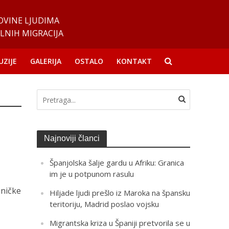
OVINE LJUDIMA
LNIH MIGRACIJA
UZIJE
GALERIJA
OSTALO
KONTAKT
Najnoviji članci
Španjolska šalje gardu u Afriku: Granica
im je u potpunom rasulu
zničke
Hiljade ljudi prešlo iz Maroka na špansku
teritoriju, Madrid poslao vojsku
Migrantska kriza u Španiji pretvorila se u