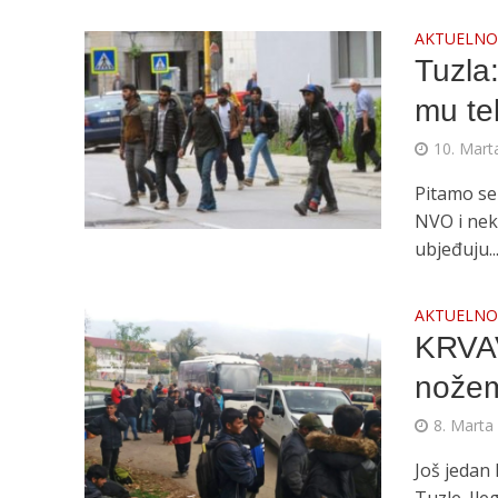
AKTUELN
Tuzla:
mu te
10. Mart
Pitamo se 
NVO i nek
ubjeđuju..
AKTUELN
KRVAV
nožem
8. Marta
Još jedan 