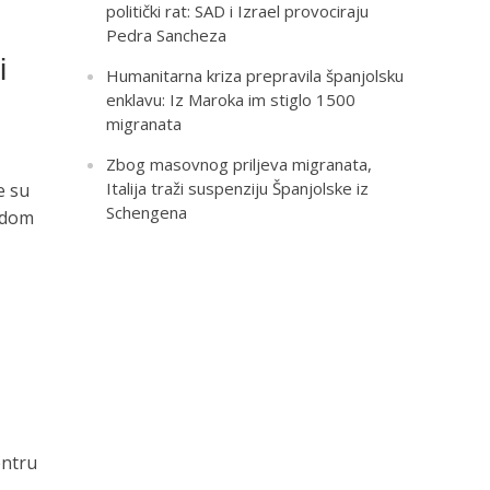
politički rat: SAD i Izrael provociraju
Pedra Sancheza
i
Humanitarna kriza prepravila španjolsku
enklavu: Iz Maroka im stiglo 1500
migranata
Zbog masovnog priljeva migranata,
Italija traži suspenziju Španjolske iz
e su
Schengena
edom
entru