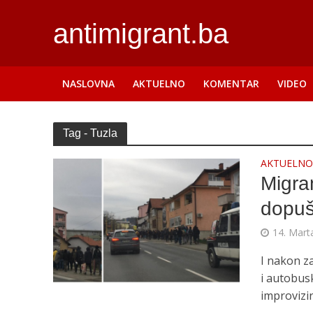
antimigrant.ba
NASLOVNA
AKTUELNO
KOMENTAR
VIDEO
Tag - Tuzla
AKTUELN
Migran
dopuš
14. Mart
I nakon za
i autobusk
improvizira