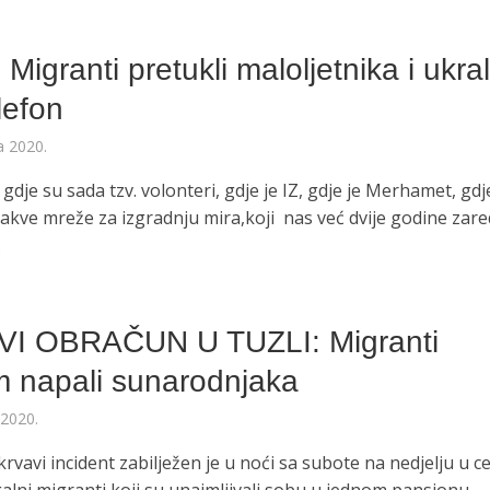
O
 Migranti pretukli maloljetnika i ukral
lefon
a 2020.
gdje su sada tzv. volonteri, gdje je IZ, gdje je Merhamet, gdj
akve mreže za izgradnju mira,koji nas već dvije godine zar
.
O
I OBRAČUN U TUZLI: Migranti
 napali sunarodnjaka
 2020.
krvavi incident zabilježen je u noći sa subote na nedjelju u c