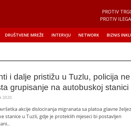
PROTIV TRG
PROTIV ILEGA
DRUŠTVENE MREŽE
INTERVJU
NETWORK
BIZNIS INKL
O
ti i dalje pristižu u Tuzlu, policija ne
ta grupisanje na autobuskoj stanici
a 2020.
vršetka akcije dislociranja migranata sa platoa glavne želje
e stanice u Tuzli, gdje je proteklih mjeseci bi postavljen
ni...