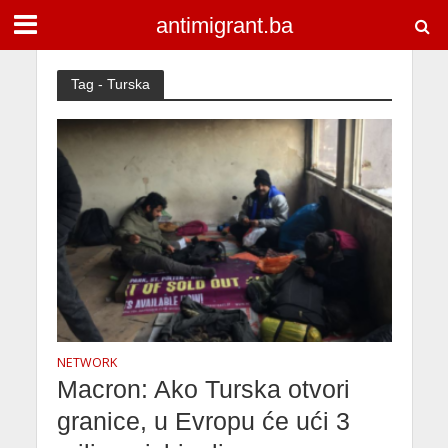
antimigrant.ba
Tag - Turska
NETWORK
Macron: Ako Turska otvori
granice, u Evropu će ući 3