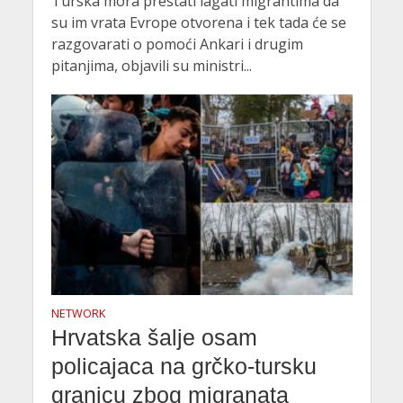
Turska mora prestati lagati migrantima da
su im vrata Evrope otvorena i tek tada će se
razgovarati o pomoći Ankari i drugim
pitanjima, objavili su ministri...
NETWORK
Hrvatska šalje osam
policajaca na grčko-tursku
granicu zbog migranata