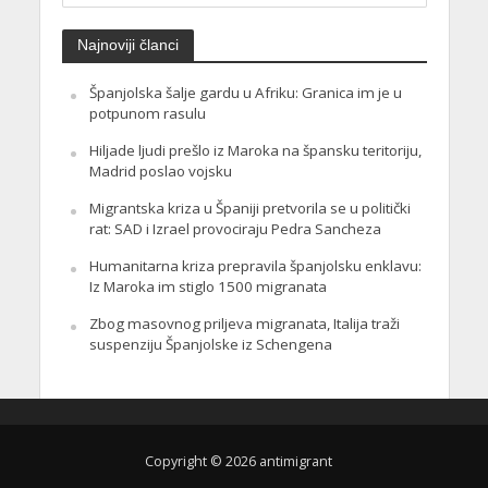
Najnoviji članci
Španjolska šalje gardu u Afriku: Granica im je u
potpunom rasulu
Hiljade ljudi prešlo iz Maroka na špansku teritoriju,
Madrid poslao vojsku
Migrantska kriza u Španiji pretvorila se u politički
rat: SAD i Izrael provociraju Pedra Sancheza
Humanitarna kriza prepravila španjolsku enklavu:
Iz Maroka im stiglo 1500 migranata
Zbog masovnog priljeva migranata, Italija traži
suspenziju Španjolske iz Schengena
Copyright © 2026 antimigrant