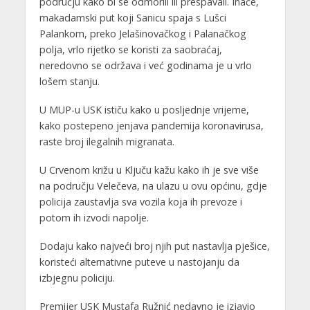
području kako bi se odmorili ili prespavali. Inače,
makadamski put koji Sanicu spaja s Lušci
Palankom, preko Jelašinovačkog i Palanačkog
polja, vrlo rijetko se koristi za saobraćaj,
neredovno se održava i već godinama je u vrlo
lošem stanju.
U MUP-u USK ističu kako u posljednje vrijeme,
kako postepeno jenjava pandemija koronavirusa,
raste broj ilegalnih migranata.
U Crvenom križu u Ključu kažu kako ih je sve više
na području Velečeva, na ulazu u ovu općinu, gdje
policija zaustavlja sva vozila koja ih prevoze i
potom ih izvodi napolje.
Dodaju kako najveći broj njih put nastavlja pješice,
koristeći alternativne puteve u nastojanju da
izbjegnu policiju.
Premijer USK Mustafa Ružnić nedavno je izjavio