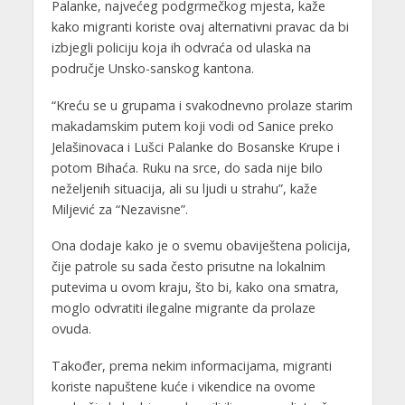
Palanke, najvećeg podgrmečkog mjesta, kaže
kako migranti koriste ovaj alternativni pravac da bi
izbjegli policiju koja ih odvraća od ulaska na
područje Unsko-sanskog kantona.
“Kreću se u grupama i svakodnevno prolaze starim
makadamskim putem koji vodi od Sanice preko
Jelašinovaca i Lušci Palanke do Bosanske Krupe i
potom Bihaća. Ruku na srce, do sada nije bilo
neželjenih situacija, ali su ljudi u strahu”, kaže
Miljević za “Nezavisne”.
Ona dodaje kako je o svemu obaviještena policija,
čije patrole su sada često prisutne na lokalnim
putevima u ovom kraju, što bi, kako ona smatra,
moglo odvratiti ilegalne migrante da prolaze
ovuda.
Također, prema nekim informacijama, migranti
koriste napuštene kuće i vikendice na ovome