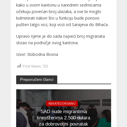
kako u ovom kantonu u narednim sedmicama
očekuju povećan broj ulazaka, a sve bi moglo
kulminirati nakon što u funkciju bude ponovo
pušten talgo voz, koji vozi od Sarajeva do Bihaća.
Upravo njime je do sada najveći broj migranata
stizao na područje ovog kantona.
Izvor: Slobodna Bosna
Post Views:
725
Preporučeni članci
NEKATEGORISANO
SAD nude migrantima
tinejdžerima 2.500 dolara
za dobrovoljni povratak