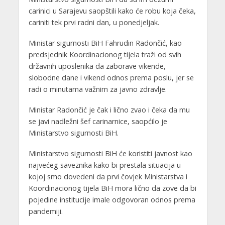
carinici u Sarajevu saopštili kako će robu koja čeka,
cariniti tek prvi radni dan, u ponedjeljak.
Ministar sigurnosti BiH Fahrudin Radončić, kao
predsjednik Koordinacionog tijela traži od svih
državnih uposlenika da zaborave vikende,
slobodne dane i vikend odnos prema poslu, jer se
radi o minutama važnim za javno zdravlje.
Ministar Radončić je čak i lično zvao i čeka da mu
se javi nadležni šef carinarnice, saopćilo je
Ministarstvo sigurnosti BiH.
Ministarstvo sigurnosti BiH će koristiti javnost kao
najvećeg saveznika kako bi prestala situacija u
kojoj smo dovedeni da prvi čovjek Ministarstva i
Koordinacionog tijela BiH mora lično da zove da bi
pojedine institucije imale odgovoran odnos prema
pandemiji.