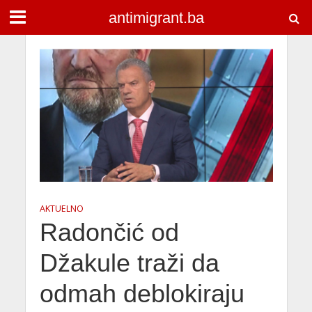
antimigrant.ba
AKTUELNO
Radončić od
Džakule traži da
odmah deblokiraju