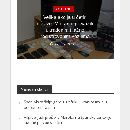
AKTUELNO
Velika akcija u četiri
države: Migrante prevozili
ukradenim i lažno
registrovanim vozilima
22. Jula 2026.
Najnoviji članci
Španjolska šalje gardu u Afriku: Granica im je u
potpunom rasulu
Hiljade ljudi prešlo iz Maroka na špansku teritoriju,
Madrid poslao vojsku