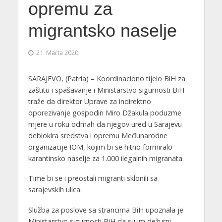
opremu za
migrantsko naselje
21. Marta 2020.
SARAJEVO, (Patria) – Koordinaciono tijelo BiH za
zaštitu i spašavanje i Ministarstvo sigurnosti BiH
traže da direktor Uprave za indirektno
oporezivanje gospodin Miro Džakula poduzme
mjere u roku odmah da njegov ured u Sarajevu
deblokira sredstva i opremu Međunarodne
organizacije IOM, kojim bi se hitno formiralo
karantinsko naselje za 1.000 ilegalnih migranata.
Time bi se i preostali migranti sklonili sa
sarajevskih ulica.
Služba za poslove sa strancima BiH upoznala je
Ministarstvo sigurnosti BiH da su im dežurni