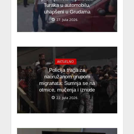
Turaka u automobilu,
uhapšeni u Grudama
27. Jula 2026.
AKTUELNO
Policija traga za
naoružanom grupom
migranata: Sumnja se na
otmice, mučenja i iznude
22. Jula 2026.