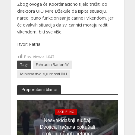
Zbog ovoga će Koordinaciono tijelo tražiti do
direktora UIO Mire Džakule da ispita situaciju,
naredi puno funkcionisanje carine i vikendom, jer
će ovakvih situacija da svi carinici moraju raditi
vikendom, biti sve više.
Izvor: Patria
Post Views:
1.047
Tags
Fahrudin Radončić
Ministarstvo sigurnosti BiH
Preporučeni članci
AKTUELNO
Nesvakidašnji slučaj:
Dvojica Iračana pokušali
prokrijumčariti petoricu