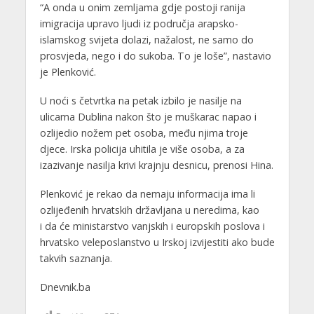
“A onda u onim zemljama gdje postoji ranija
imigracija upravo ljudi iz područja arapsko-
islamskog svijeta dolazi, nažalost, ne samo do
prosvjeda, nego i do sukoba. To je loše”, nastavio
je Plenković.
U noći s četvrtka na petak izbilo je nasilje na
ulicama Dublina nakon što je muškarac napao i
ozlijedio nožem pet osoba, među njima troje
djece. Irska policija uhitila je više osoba, a za
izazivanje nasilja krivi krajnju desnicu, prenosi Hina.
Plenković je rekao da nemaju informacija ima li
ozlijeđenih hrvatskih državljana u neredima, kao
i da će ministarstvo vanjskih i europskih poslova i
hrvatsko veleposlanstvo u Irskoj izvijestiti ako bude
takvih saznanja.
Dnevnik.ba