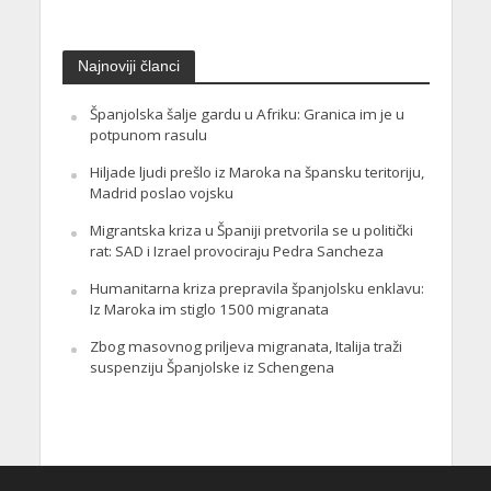
Najnoviji članci
Španjolska šalje gardu u Afriku: Granica im je u
potpunom rasulu
Hiljade ljudi prešlo iz Maroka na špansku teritoriju,
Madrid poslao vojsku
Migrantska kriza u Španiji pretvorila se u politički
rat: SAD i Izrael provociraju Pedra Sancheza
Humanitarna kriza prepravila španjolsku enklavu:
Iz Maroka im stiglo 1500 migranata
Zbog masovnog priljeva migranata, Italija traži
suspenziju Španjolske iz Schengena