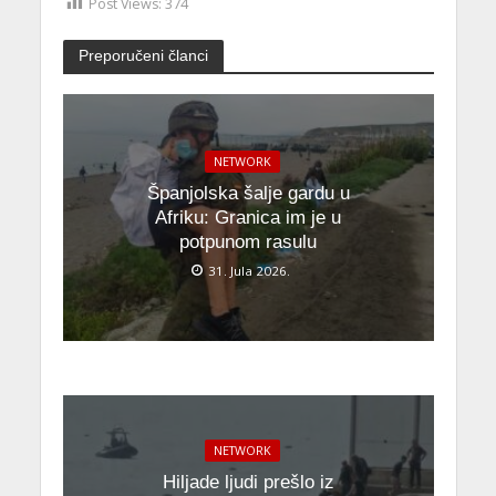
Post Views:
374
Preporučeni članci
NETWORK
Španjolska šalje gardu u
Afriku: Granica im je u
potpunom rasulu
31. Jula 2026.
NETWORK
Hiljade ljudi prešlo iz