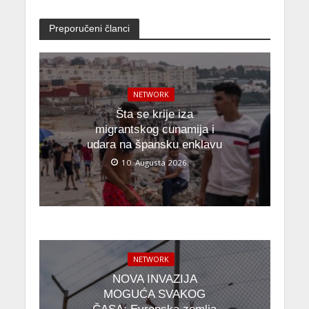
Preporučeni članci
NETWORK
Šta se krije iza
migrantskog cunamija i
udara na špansku enklavu
10. Augusta 2026.
NETWORK
NOVA INVAZIJA
MOGUĆA SVAKOG