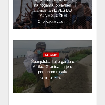
ČASA: Evropska zemlja
na nogama, objavljen
alarmantan IZVEŠTAJ
TAJNE SLUŽBE!
10. Augusta 2026.
NETWORK
Španjolska šalje gardu u
Afriku: Granica im je u
potpunom rasulu
31. Jula 2026.