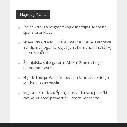
Najnoviji članci
Šta se krije iza migrantskog cunamija i udara na
špansku enklavu
NOVA INVAZIJA MOGUĆA SVAKOG ČASA: Evropska
zemlja na nogama, objavljen alarmantan IZVEŠTAJ
TAJNE SLUŽBE!
Španjolska šalje gardu u Afriku: Granica im je u
potpunom rasulu
Hiljade ljudi prešlo iz Maroka na špansku teritoriju,
Madrid poslao vojsku
Migrantska kriza u Španiji pretvorila se u politički
rat: SAD i Izrael provociraju Pedra Sancheza