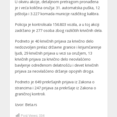
U okviru akcije, detaljnom pretragom pronađena
je i veća količina oružja: 31. automatska puška, 12
pištolja i 3.227 komada municije različitog kalibra.
Policija je kontrolisala 156.803 vozila, a u toj akciji
zadržano je 277 osoba zbog različitih krivičnih dela.
Podneto je 40 krivičnih prijava za krivično delo
nedozvoljen prelaz državne granice i krijumčarenje
ljudi, 29 krivičnih prijava u vezi sa oružjem, 13
krivičnih prijava za krivično delo neovlašćeno
bavljenje određenom delatnošću i devet krivičnih
prijava za neovlašćeno držanje opojnih droga.
Podneto je 649 prekršajnih prijava iz Zakona o
strancima i 247 prijava za prekršaje iz Zakona o
graničnoj kontroli.
Izvor: Beta.rs
Post Views:
334