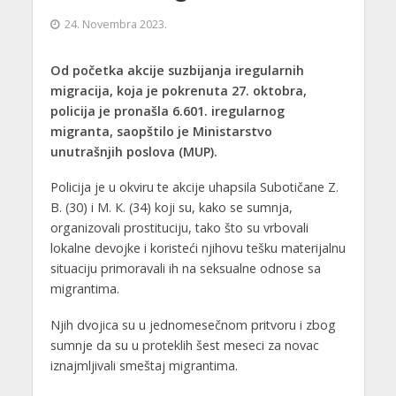
24. Novembra 2023.
Od početka akcije suzbijanja iregularnih
migracija, koja je pokrenuta 27. oktobra,
policija je pronašla 6.601. iregularnog
migranta, saopštilo je Ministarstvo
unutrašnjih poslova (MUP).
Policija je u okviru te akcije uhapsila Subotičane Z.
B. (30) i M. К. (34) koji su, kako se sumnja,
organizovali prostituciju, tako što su vrbovali
lokalne devojke i koristeći njihovu tešku materijalnu
situaciju primoravali ih na seksualne odnose sa
migrantima.
Njih dvojica su u jednomesečnom pritvoru i zbog
sumnje da su u proteklih šest meseci za novac
iznajmljivali smeštaj migrantima.