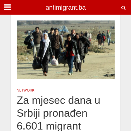
antimigrant.ba
NETWORK
Za mjesec dana u
Srbiji pronađen
6.601 migrant