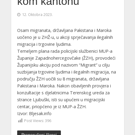
kom kantonu
12. Oktobra 2023.
Osam migranata, državljana Pakistana i Maroka
uočeno je u ZHŽ-u, u akciji sprječavanja ilegalnih
migracija i trgovine ljudima.
Temeljem plana rada policijski službenici MUP-a
Županije Zapadnohercegovčake (ŽZH), provodeći
Županijsku akciju pod nazivom “Migrant” u cilju
suzbijanja trgovine ljudima i ilegalnih migracija, na
području ŽZH uočili su 8 migranata, državljana
Pakistana i Maroka. Nakon obavljenih provjera i
konzultacije s djelatnicima Terenskog ureda za
strance Ljubuški, isti su upućeni u migracijski
centar, priopćeno je iz MUP-a ŽZH.
Izvor: Bljesak.info
Post Views:
396
Preporučeni članci