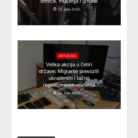
otmice, mučenja i iznude
22. Jula 2026.
AKTUELNO
Velika akcija u četiri
države: Migrante prevozili
ukradenim i lažno
registrovanim vozilima
22. Jula 2026.