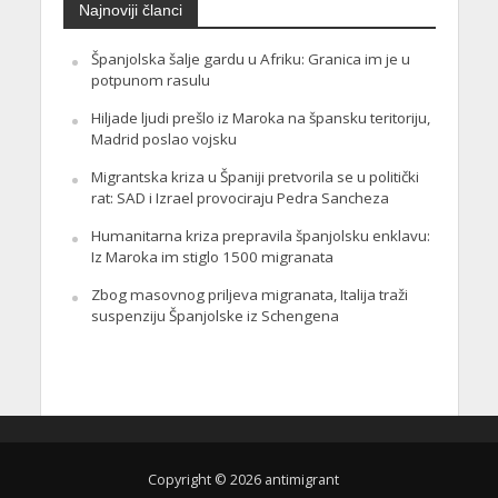
Najnoviji članci
Španjolska šalje gardu u Afriku: Granica im je u
potpunom rasulu
Hiljade ljudi prešlo iz Maroka na špansku teritoriju,
Madrid poslao vojsku
Migrantska kriza u Španiji pretvorila se u politički
rat: SAD i Izrael provociraju Pedra Sancheza
Humanitarna kriza prepravila španjolsku enklavu:
Iz Maroka im stiglo 1500 migranata
Zbog masovnog priljeva migranata, Italija traži
suspenziju Španjolske iz Schengena
Copyright © 2026 antimigrant