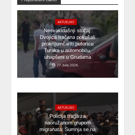
AKTUELNO
Nesvakidašnji slučaj:
Dvojica Iračana pokušali
prokrijumčariti petoricu
Turaka u automobilu,
uhapšeni u Grudama
27. Jula 2026.
AKTUELNO
Policija traga za
naoružanom grupom
migranata: Sumnja se na