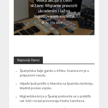
Velika akcija u četiri
države: Migrante prevozili
ukradenim i lažno
registrovanim vozilima
22. Jula 2026.
Najnoviji članci
Španjolska šalje gardu u Afriku: Granica im je u
potpunom rasulu
Hiljade ljudi prešlo iz Maroka na špansku teritoriju,
Madrid poslao vojsku
Migrantska kriza u Španiji pretvorila se u politički
rat: SAD i Izrael provociraju Pedra Sancheza