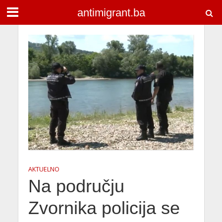
antimigrant.ba
AKTUELNO
Na području
Zvornika policija se