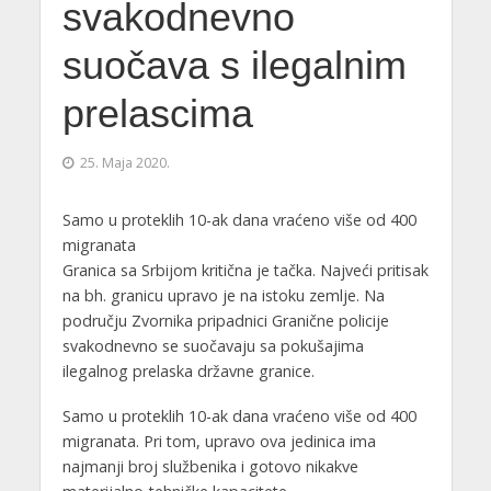
svakodnevno
suočava s ilegalnim
prelascima
25. Maja 2020.
Samo u proteklih 10-ak dana vraćeno više od 400
migranata
Granica sa Srbijom kritična je tačka. Najveći pritisak
na bh. granicu upravo je na istoku zemlje. Na
području Zvornika pripadnici Granične policije
svakodnevno se suočavaju sa pokušajima
ilegalnog prelaska državne granice.
Samo u proteklih 10-ak dana vraćeno više od 400
migranata. Pri tom, upravo ova jedinica ima
najmanji broj službenika i gotovo nikakve