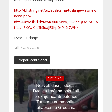
materijalno-tehničke kapacitete.
http://bhstring.net/tuzlauslikama/tuzlarije/viewnew
news.php?
id=94485&fbclid=IwAR3Iuu2X5yQ3D855QQvOvGuA
tfLtzhSXYwK-kffh5uaJF3Kp04Pil9t7WNk
Izvor. Tuzlarije
Post Views:
858
Preporučeni članci
AKTUELNO
Nesvakidašnji slučaj:
Dvojica Iračana pokušali
prokrijumčariti petoricu
Turaka u automobilu,
uhapšeni u Grudama