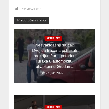
Post Views:
818
Preporučeni članci
AKTUELNO
Nesvakidašnji slučaj:
Dvojica Iračana pokušali
prokrijumčariti petoricu
Turaka u automobilu,
uhapšeni u Grudama
27. Jula 2026.
AKTUELNO