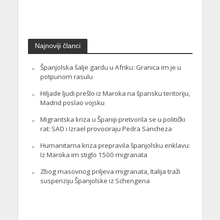
Najnoviji članci
Španjolska šalje gardu u Afriku: Granica im je u
potpunom rasulu
Hiljade ljudi prešlo iz Maroka na špansku teritoriju,
Madrid poslao vojsku
Migrantska kriza u Španiji pretvorila se u politički
rat: SAD i Izrael provociraju Pedra Sancheza
Humanitarna kriza prepravila španjolsku enklavu:
Iz Maroka im stiglo 1500 migranata
Zbog masovnog priljeva migranata, Italija traži
suspenziju Španjolske iz Schengena