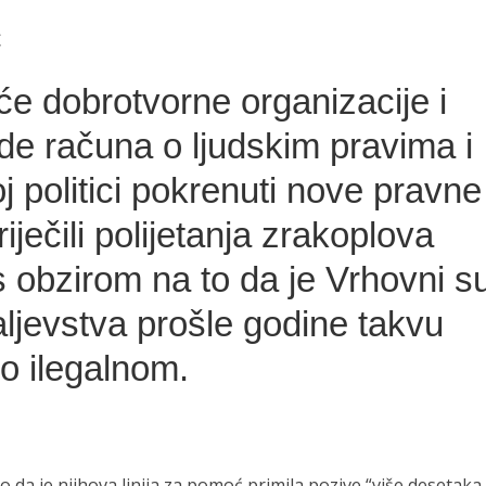
ć
e dobrotvorne organizacije i
vode računa o ljudskim pravima i
j politici pokrenuti nove pravne
iječili polijetanja zrakoplova
 obzirom na to da je Vrhovni s
ljevstva prošle godine takvu
io ilegalnom.
o da je njihova linija za pomoć primila pozive “više desetaka 