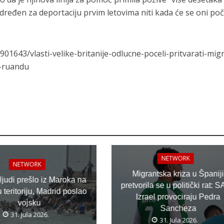
 određen za deportaciju prvim letovima niti kada će se oni poč
/901643/vlasti-velike-britanije-odlucne-poceli-pritvarati-mig
u-ruandu
NETWORK
NETWORK
Migrantska kriza u Španiji
 ljudi prešlo iz Maroka na
pretvorila se u politički rat: S
teritoriju, Madrid poslao
Izrael provociraju Pedra
vojsku
Sancheza
31. Jula 2026.
31. Jula 2026.