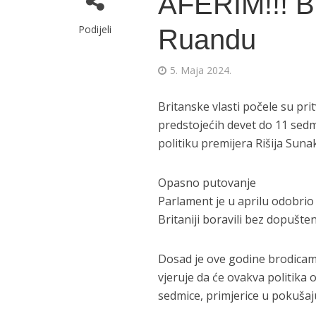
AFERIM!!! Br
Podijeli
Ruandu
5. Maja 2024.
Britanske vlasti počele su pri
predstojećih devet do 11 sedmi
politiku premijera Rišija Sunak
Opasno putovanje
Parlament je u aprilu odobrio 
Britaniji boravili bez dopušten
Dosad je ove godine brodicama
vjeruje da će ovakva politika
sedmice, primjerice u pokušaju