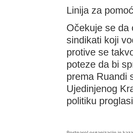
Linija za pomo
Očekuje se da ć
sindikati koji 
protive se takvo
poteze da bi spr
prema Ruandi s
Ujedinjenog Kra
politiku proglas
Portparol organizacije je kaza