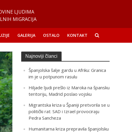
OVINE LJUDIMA
LNIH MIGRACIJA
UZIJE
GALERIJA
OSTALO
KONTAKT
Najnoviji članci
Španjolska šalje gardu u Afriku: Granica
im je u potpunom rasulu
Hiljade ljudi prešlo iz Maroka na špansku
teritoriju, Madrid poslao vojsku
Migrantska kriza u Španiji pretvorila se u
politički rat: SAD i Izrael provociraju
Pedra Sancheza
Humanitarna kriza prepravila španjolsku