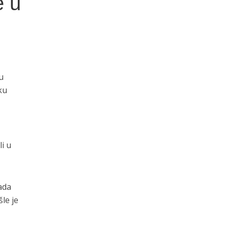
e u
u
ku
li u
ada
le je