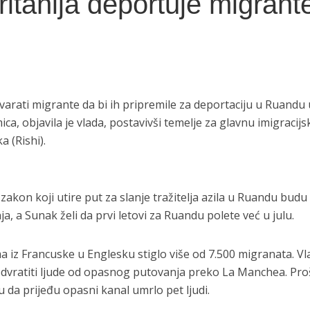
itanija deportuje migrant
tvarati migrante da bi ih pripremile za deportaciju u Ruandu 
ca, objavila je vlada, postavivši temelje za glavnu imigracijs
a (Rishi).
zakon koji utire put za slanje tražitelja azila u Ruandu budu 
ja, a Sunak želi da prvi letovi za Ruandu polete već u julu.
 iz Francuske u Englesku stiglo više od 7.500 migranata. Vl
 odvratiti ljude od opasnog putovanja preko La Manchea. Proš
 da prijeđu opasni kanal umrlo pet ljudi.