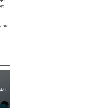
eti
rante-
AD i