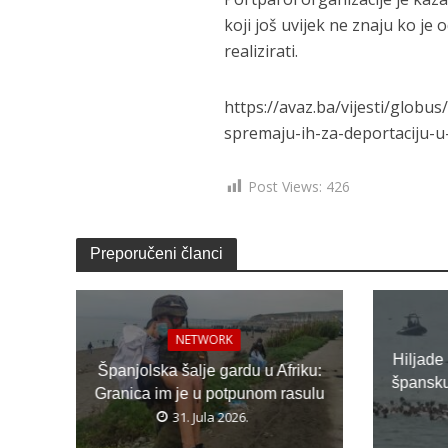
koji još uvijek ne znaju ko je
realizirati.
https://avaz.ba/vijesti/globus
spremaju-ih-za-deportaciju-
Post Views:
426
Preporučeni članci
NETWORK
Hiljade
Španjolska šalje gardu u Afriku:
špansku 
Granica im je u potpunom rasulu
31. Jula 2026.