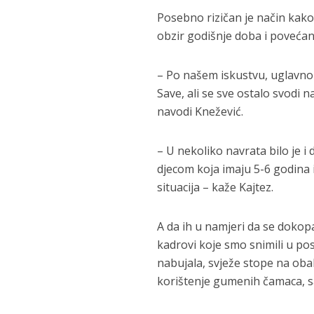
Posebno rizičan je način kako
obzir godišnje doba i povećan
– Po našem iskustvu, uglavnom
Save, ali se sve ostalo svodi
navodi Knežević.
– U nekoliko navrata bilo je i 
djecom koja imaju 5-6 godina 
situacija – kaže Kajtez.
A da ih u namjeri da se dokopa
kadrovi koje smo snimili u pos
nabujala, svježe stope na obal
korištenje gumenih čamaca, s