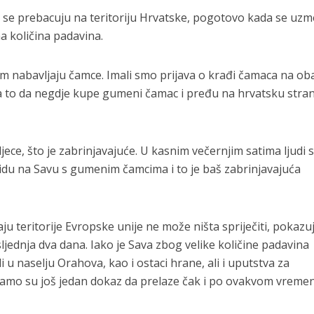
 se prebacuju na teritoriju Hrvatske, pogotovo kada se uzm
a količina padavina.
 nabavljaju čamce. Imali smo prijava o krađi čamaca na oba
 na to da negdje kupe gumeni čamac i pređu na hrvatsku stra
djece, što je zabrinjavajuće. U kasnim večernjim satima ljudi 
idu na Savu s gumenim čamcima i to je baš zabrinjavajuća
ju teritorije Evropske unije ne može ništa spriječiti, pokazuj
ljednja dva dana. Iako je Sava zbog velike količine padavina
i u naselju Orahova, kao i ostaci hrane, ali i uputstva za
amo su još jedan dokaz da prelaze čak i po ovakvom vreme