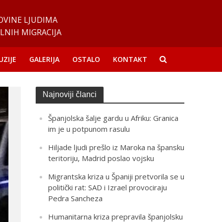
OVINE LJUDIMA
LNIH MIGRACIJA
UZIJE
GALERIJA
OSTALO
KONTAKT
Najnoviji članci
Španjolska šalje gardu u Afriku: Granica
im je u potpunom rasulu
Hiljade ljudi prešlo iz Maroka na špansku
teritoriju, Madrid poslao vojsku
Migrantska kriza u Španiji pretvorila se u
politički rat: SAD i Izrael provociraju
Pedra Sancheza
Humanitarna kriza prepravila španjolsku