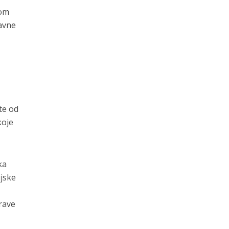
tom
žavne
te od
koje
ka
ijske
prave