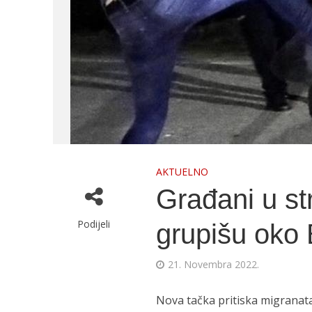
AKTUELNO
Građani u str
Podijeli
grupišu oko
21. Novembra 2022.
Nova tačka pritiska migranat