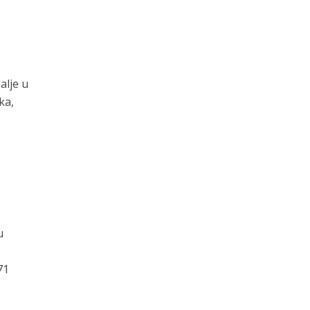
a
alje u
ka,
u
71