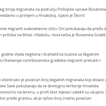
ećeg broja migranata na području Policijske uprave Bosansk
dnedavno u primjeni u Hrvatskoj, izjavio je Škorić
vine migranti svakodnevno stižu. Oni pokušavaju da pređu d
pritiska na Bihać i Kladušu, nova tačka je Bosanska Gradiš
i godine imala negtivna i dramatična isustva sa ilegalnim
ps://kamenjar.com/bosanska-gradiska-migranti-pretukli-i-
 višestruko je povećan broj ilegalnih migranata koji dolaze 
jeke Save pokušavaju da se domognu teritorije Hrvatske.
danonoćno na terenu, u prvih šest mjeseci zatekli su ukupno 
no pređe granicu, ali je njihov broj znatno povećan.