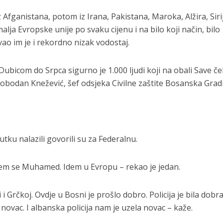
 iz Afganistana, potom iz Irana, Pakistana, Maroka, Alžira, Siri
alja Evropske unije po svaku cijenu i na bilo koji način, bilo
 im je i rekordno nizak vodostaj.
Dubicom do Srpca sigurno je 1.000 ljudi koji na obali Save č
obodan Knežević, šef odsjeka Civilne zaštite Bosanska Grad
utku nalazili govorili su za Federalnu.
vem se Muhamed. Idem u Evropu – rekao je jedan.
i Grčkoj. Ovdje u Bosni je prošlo dobro. Policija je bila dobra,
 novac. I albanska policija nam je uzela novac – kaže.