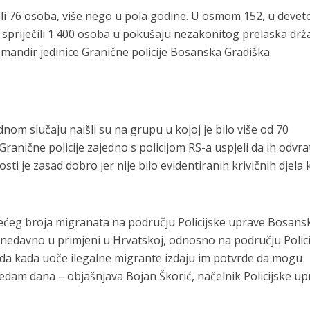
i 76 osoba, više nego u pola godine. U osmom 152, u deve
 spriječili 1.400 osoba u pokušaju nezakonitog prelaska dr
komandir jedinice Granične policije Bosanska Gradiška.
nom slučaju naišli su na grupu u kojoj je bilo više od 70
Granične policije zajedno s policijom RS-a uspjeli da ih odvra
sti je zasad dobro jer nije bilo evidentiranih krivičnih djela 
 većeg broja migranata na području Policijske uprave Bosans
 odnedavno u primjeni u Hrvatskoj, odnosno na području Polic
a kada uoče ilegalne migrante izdaju im potvrde da mogu
i sedam dana – objašnjava Bojan Škorić, načelnik Policijske u