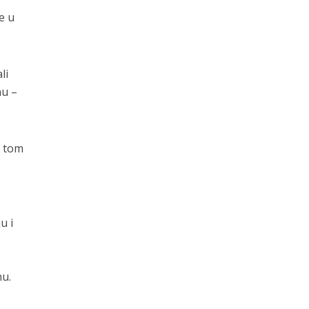
e u
li
nu –
s tom
u i
nu.