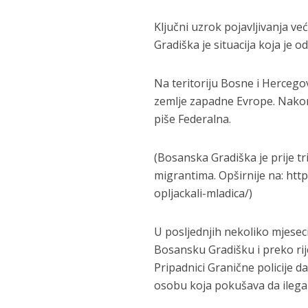
Ključni uzrok pojavljivanja v
Gradiška je situacija koja je o
Na teritoriju Bosne i Hercego
zemlje zapadne Evrope. Nakon 
piše Federalna.
(Bosanska Gradiška je prije tr
migrantima. Opširnije na: htt
opljackali-mladica/)
U posljednjih nekoliko mjeseci
Bosansku Gradišku i preko ri
Pripadnici Granične policije 
osobu koja pokušava da ilegal