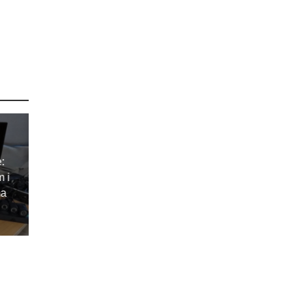
e:
m i
ma