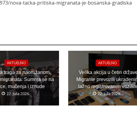
87973/nova-tacka-pritiska-migranata-je-bosanska-gradiska
AKTUELNO
AKTUELNO
ja traga za naoružanom
Velika akcija u četiri držav
migranata: Sumnja se na
Migrante prevozili ukradeni
ice, mučenja i iznude
lažno registrovanim vozili
22. Jula 2026.
22. Jula 2026.