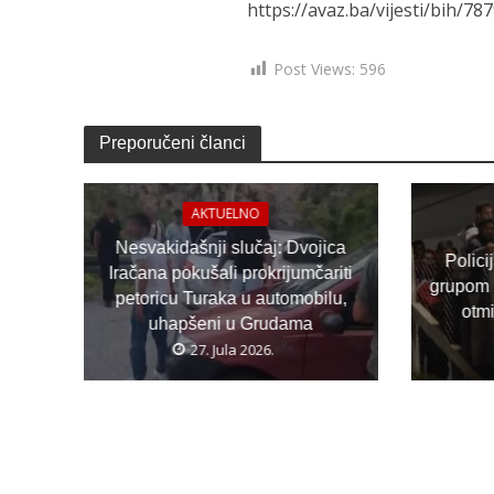
https://avaz.ba/vijesti/bih/7
Post Views:
596
Preporučeni članci
AKTUELNO
Nesvakidašnji slučaj: Dvojica
Polici
Iračana pokušali prokrijumčariti
grupom 
petoricu Turaka u automobilu,
otm
uhapšeni u Grudama
27. Jula 2026.