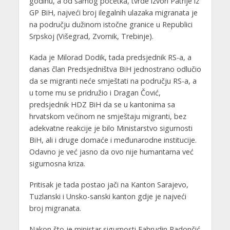
godinu, a od samog početka, tvrde izvori Patrije iz
GP BiH, najveći broj ilegalnih ulazaka migranata je
na području dužinom istočne granice u Republici
Srpskoj (Višegrad, Zvornik, Trebinje).
Kada je Milorad Dodik, tada predsjednik RS-a, a
danas član Predsjedništva BiH jednostrano odlučio
da se migranti neće smještati na području RS-a, a
u tome mu se pridružio i Dragan Čović,
predsjednik HDZ BiH da se u kantonima sa
hrvatskom većinom ne smještaju migranti, bez
adekvatne reakcije je bilo Ministarstvo sigurnosti
BiH, ali i druge domaće i međunarodne institucije.
Odavno je već jasno da ovo nije humantarna već
sigurnosna kriza.
Pritisak je tada postao jači na Kanton Sarajevo,
Tuzlanski i Unsko-sanski kanton gdje je najveći
broj migranata.
Nakon što je ministar sigurnosti Fahrudin Radončić