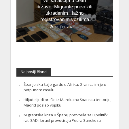
Velika akcija u četiri
države: Migrante prevozili
ukradenim i lažno
registrovanim vozilima
22. Jula 2026.
Najnoviji članci
Španjolska šalje gardu u Afriku: Granica im je u
potpunom rasulu
Hiljade ljudi prešlo iz Maroka na špansku teritoriju,
Madrid poslao vojsku
Migrantska kriza u Španiji pretvorila se u politički
rat: SAD i Izrael provociraju Pedra Sancheza