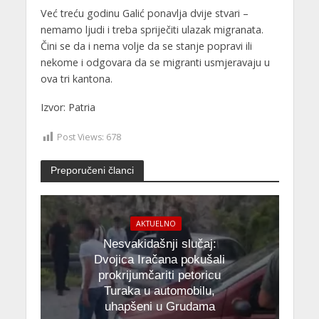
Već treću godinu Galić ponavlja dvije stvari –
nemamo ljudi i treba spriječiti ulazak migranata.
Čini se da i nema volje da se stanje popravi ili
nekome i odgovara da se migranti usmjeravaju u
ova tri kantona.
Izvor: Patria
Post Views:
678
Preporučeni članci
AKTUELNO
Nesvakidašnji slučaj:
Dvojica Iračana pokušali
prokrijumčariti petoricu
Turaka u automobilu,
uhapšeni u Grudama