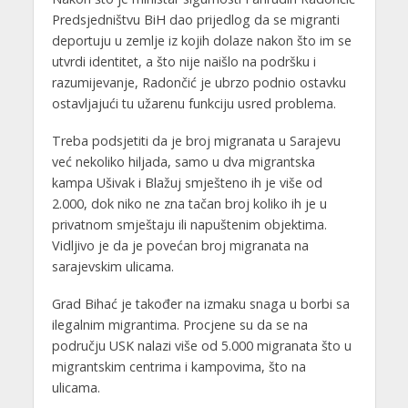
Predsjedništvu BiH dao prijedlog da se migranti
deportuju u zemlje iz kojih dolaze nakon što im se
utvrdi identitet, a što nije naišlo na podršku i
razumijevanje, Radončić je ubrzo podnio ostavku
ostavljajući tu užarenu funkciju usred problema.
Treba podsjetiti da je broj migranata u Sarajevu
već nekoliko hiljada, samo u dva migrantska
kampa Ušivak i Blažuj smješteno ih je više od
2.000, dok niko ne zna tačan broj koliko ih je u
privatnom smještaju ili napuštenim objektima.
Vidljivo je da je povećan broj migranata na
sarajevskim ulicama.
Grad Bihać je također na izmaku snaga u borbi sa
ilegalnim migrantima. Procjene su da se na
području USK nalazi više od 5.000 migranata što u
migrantskim centrima i kampovima, što na
ulicama.