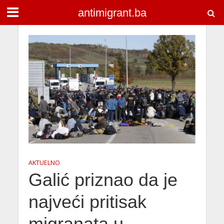
antimigrant.ba
AKTUELNO
Galić priznao da je
najveći pritisak
migranata u