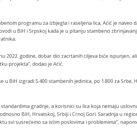
nom programu za izbjegla i raseljena lica, Aćić je naveo d
rovodi u BiH i Srpskoj kada je u pitanju stambeno zbrinjavan
ratnika.
u 2022. godine, dobar dio zacrtanih ciljeva biće ispunjen, ali
tku projekta”, dodao je Aćić.
se u BiH izgradi 5.400 stambenih jedinica, po 1.800 za Srbe, 
m standardima gradnje, a korisnici su lica koja nemaju uslovn
dnosno BiH, Hrvatskoj, Srbiji i Crnoj Gori. Saradnja u regio
ektu svi susrećemo sa istim poslovima i problemima”, napo