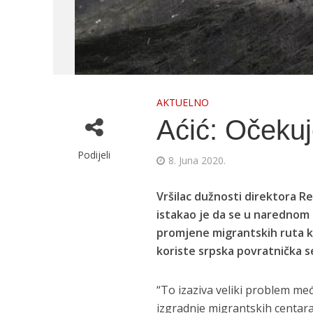
AKTUELNO
Aćić: Očekuj
Podijeli
8. Juna 2020.
Vršilac dužnosti direktora Re
istakao je da se u narednom p
promjene migrantskih ruta k
koriste srpska povratnička s
“To izaziva veliki problem me
izgradnje migrantskih centara,