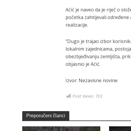
Aćić je naveo da je riječ o s
početka zahtijevali određene 
realizacije.
“Dugo je trajao izbor korisnik
lokalnim zajednicama, postoja
obezbjeđivanju zemljišta, prikl
objasnio je Aćić.
Izvor: Nezavisne novine
Post Views:
703
Preporučeni članci