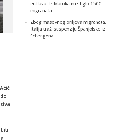
enklavu: Iz Maroka im stiglo 1500
migranata
Zbog masovnog priljeva migranata,
Italija traži suspenziju Španjolske iz
Schengena
 Aćić
 do
tiva
biti
za