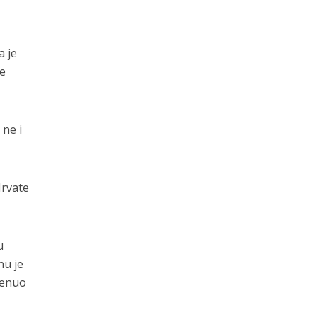
a je
je
 ne i
Hrvate
u
nu je
menuo