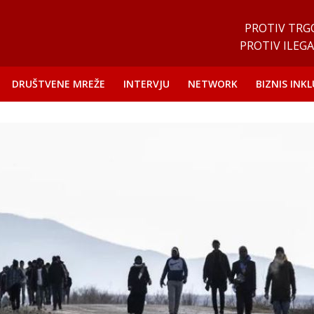
PROTIV TRG
PROTIV ILEGA
DRUŠTVENE MREŽE
INTERVJU
NETWORK
BIZNIS INKL