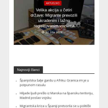
AKTUELNO
Velika akcija u četiri
države: Migrante prevozili
ukradenim i lažno
registrovanim vozilima
22. Jula 2026.
Najnoviji članci
Španjolska šalje gardu u Afriku: Granica im je u
potpunom rasulu
Hiljade ljudi prešlo iz Maroka na špansku teritoriju,
Madrid poslao vojsku
Migrantska kriza u Španiji pretvorila se u politički