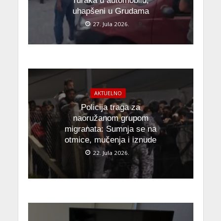
Turaka u automobilu,
uhapšeni u Grudama
27. Jula 2026.
AKTUELNO
Policija traga za
naoružanom grupom
migranata: Sumnja se na
otmice, mučenja i iznude
22. Jula 2026.