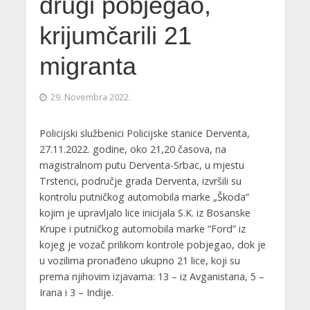
drugi pobjegao,
krijumčarili 21
migranta
29. Novembra 2022.
Policijski službenici Policijske stanice Derventa,
27.11.2022. godine, oko 21,20 časova, na
magistralnom putu Derventa-Srbac, u mjestu
Trstenci, područje grada Derventa, izvršili su
kontrolu putničkog automobila marke „Škoda”
kojim je upravljalo lice inicijala S.K. iz Bosanske
Krupe i putničkog automobila marke “Ford” iz
kojeg je vozač prilikom kontrole pobjegao, dok je
u vozilima pronađeno ukupno 21 lice, koji su
prema njihovim izjavama: 13 – iz Avganistana, 5 –
Irana i 3 – Indije.