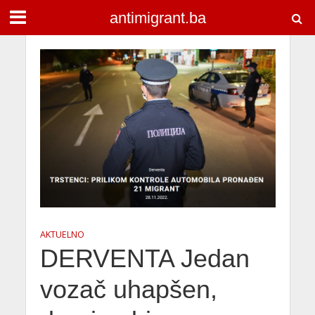
antimigrant.ba
AKTUELNO
DERVENTA Jedan
vozač uhapšen,