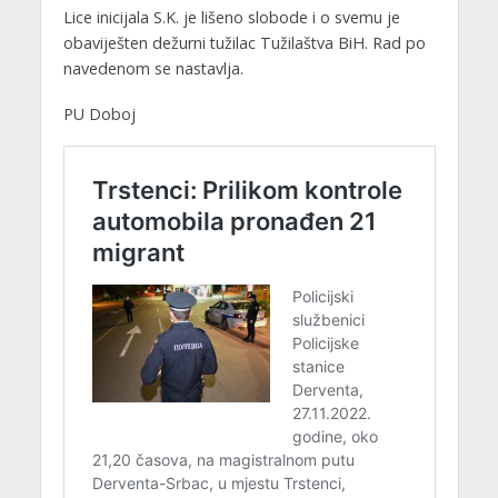
Lice inicijala S.K. je lišeno slobode i o svemu je
obaviješten dežurni tužilac Tužilaštva BiH. Rad po
navedenom se nastavlja.
PU Doboj