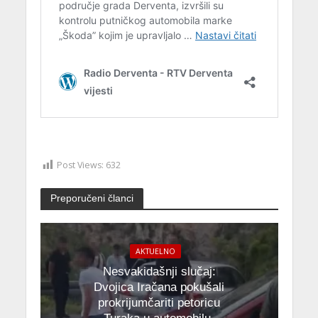
Post Views:
632
Preporučeni članci
AKTUELNO
Nesvakidašnji slučaj:
Dvojica Iračana pokušali
prokrijumčariti petoricu