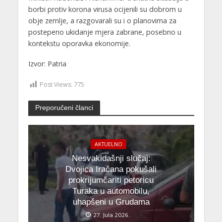
borbi protiv korona virusa ocijenili su dobrom u
obje zemlje, a razgovarali su i o planovima za
postepeno ukidanje mjera zabrane, posebno u
kontekstu oporavka ekonomije.
Izvor: Patria
Post Views:
775
Preporučeni članci
AKTUELNO
Nesvakidašnji slučaj:
Dvojica Iračana pokušali
prokrijumčariti petoricu
Turaka u automobilu,
uhapšeni u Grudama
27. Jula 2026.