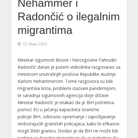
Nehammer i
Radončić o ilegalnim
migrantima
15. Maja 2020.
Ministar sigurnosti Bosne i Hercegovine Fahrudin
Radončić danas je putem videolinka razgovarao sa
ministrom unutrašnjih poslova Republike Austrije
Karlom Nehammerom. Teme razgovora su bile
migrantska kriza, problemi izazvani pandemijom,
te saradnja sigurnosnih agencija dvije države.
Ministar Radončić je istakao da je BiH potrebna
pomoć EU u jačanju kapaciteta Granične
policije BiH, odnosno opremanje i zapošljavanje
nedostajućih graničnih policajaca, kako bi efikasno
mogli štititi granicu. Dodao je da BiH ne može biti
parking za ilegalne migrante te da je potrebno da