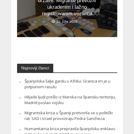
države: Migrante prevozili
ukradenim i lažno
registrovanim vozilima
22. Jula 2026.
Najnoviji članci
Španjolska šalje gardu u Afriku: Granica im je u
potpunom rasulu
Hiljade ljudi prešlo iz Maroka na špansku teritoriju,
Madrid poslao vojsku
Migrantska kriza u Španiji pretvorila se u politički
rat: SAD i Izrael provociraju Pedra Sancheza
Humanitarna kriza prepravila španjolsku enklavu: