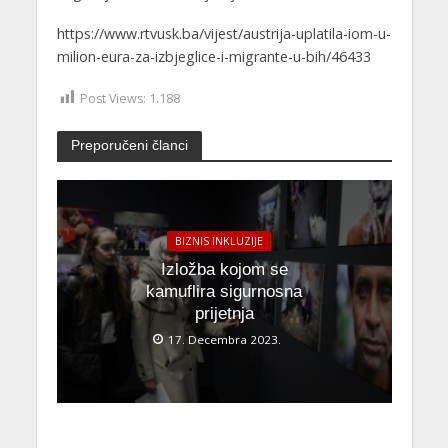
https://www.rtvusk.ba/vijest/austrija-uplatila-iom-u-
milion-eura-za-izbjeglice-i-migrante-u-bih/46433
Post Views:
1.188
Preporučeni članci
BIZNIS INKLUZIJE
Izložba kojom se
kamuflira sigurnosna
prijetnja
17. Decembra 2023.