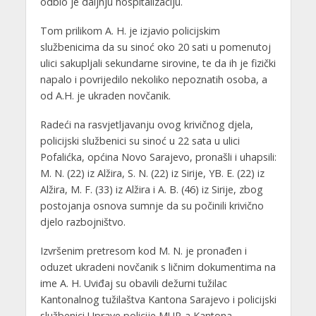
odbio je daljnju hospitalizaciju.
Tom prilikom A. H. je izjavio policijskim
službenicima da su sinoć oko 20 sati u pomenutoj
ulici sakupljali sekundarne sirovine, te da ih je fizički
napalo i povrijedilo nekoliko nepoznatih osoba, a
od A.H. je ukraden novčanik.
Radeći na rasvjetljavanju ovog krivičnog djela,
policijski službenici su sinoć u 22 sata u ulici
Pofalićka, općina Novo Sarajevo, pronašli i uhapsili:
M. N. (22) iz Alžira, S. N. (22) iz Sirije, YB. E. (22) iz
Alžira, M. F. (33) iz Alžira i A. B. (46) iz Sirije, zbog
postojanja osnova sumnje da su počinili krivično
djelo razbojništvo.
Izvršenim pretresom kod M. N. je pronađen i
oduzet ukradeni novčanik s ličnim dokumentima na
ime A. H. Uviđaj su obavili dežurni tužilac
Kantonalnog tužilaštva Kantona Sarajevo i policijski
službenici Uprave policije MUP-a Kantona