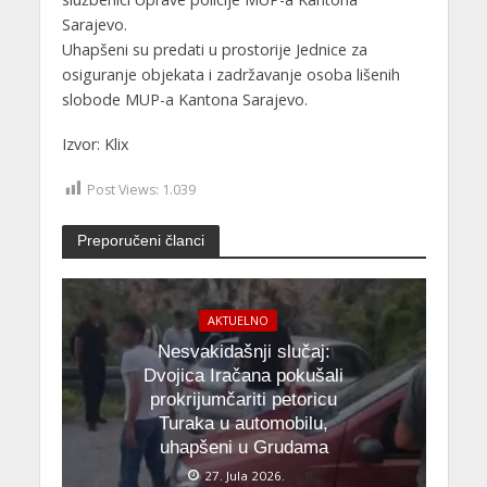
Sarajevo.
Uhapšeni su predati u prostorije Jednice za
osiguranje objekata i zadržavanje osoba lišenih
slobode MUP-a Kantona Sarajevo.
Izvor: Klix
Post Views:
1.039
Preporučeni članci
AKTUELNO
Nesvakidašnji slučaj:
Dvojica Iračana pokušali
prokrijumčariti petoricu
Turaka u automobilu,
uhapšeni u Grudama
27. Jula 2026.