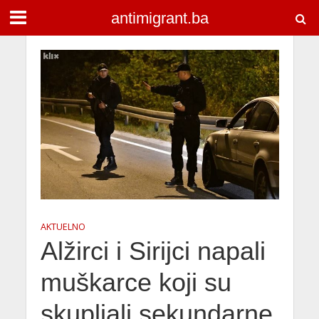
antimigrant.ba
AKTUELNO
Alžirci i Sirijci napali
muškarce koji su
skupljali sekundarne