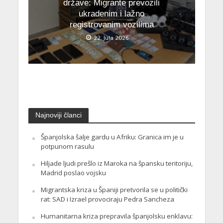
države: Migrante prevozili
ukradenim i lažno
registrovanim vozilima
22. Jula 2026.
Najnoviji članci
Španjolska šalje gardu u Afriku: Granica im je u
potpunom rasulu
Hiljade ljudi prešlo iz Maroka na špansku teritoriju,
Madrid poslao vojsku
Migrantska kriza u Španiji pretvorila se u politički
rat: SAD i Izrael provociraju Pedra Sancheza
Humanitarna kriza prepravila španjolsku enklavu: