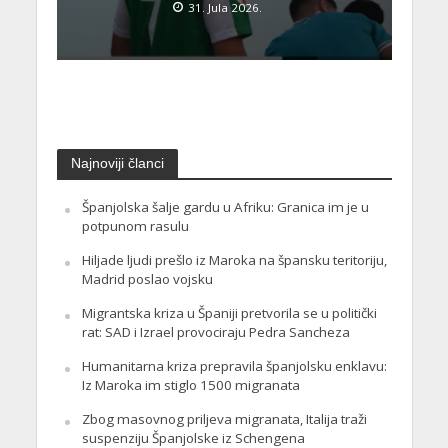
31. Jula 2026.
Najnoviji članci
Španjolska šalje gardu u Afriku: Granica im je u
potpunom rasulu
Hiljade ljudi prešlo iz Maroka na špansku teritoriju,
Madrid poslao vojsku
Migrantska kriza u Španiji pretvorila se u politički
rat: SAD i Izrael provociraju Pedra Sancheza
Humanitarna kriza prepravila španjolsku enklavu:
Iz Maroka im stiglo 1500 migranata
Zbog masovnog priljeva migranata, Italija traži
suspenziju Španjolske iz Schengena