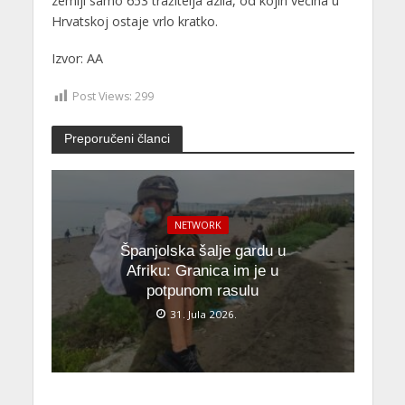
zemlji samo 653 tražitelja azila, od kojih većina u
Hrvatskoj ostaje vrlo kratko.
Izvor: AA
Post Views:
299
Preporučeni članci
NETWORK
Španjolska šalje gardu u
Afriku: Granica im je u
potpunom rasulu
31. Jula 2026.