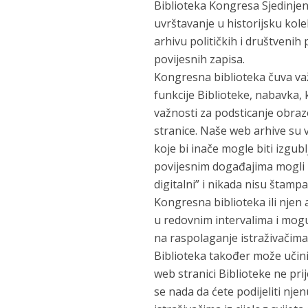
Biblioteka Kongresa Sjedinjen
uvrštavanje u historijsku kol
arhivu političkih i društvenih
povijesnih zapisa.
Kongresna biblioteka čuva važ
funkcije Biblioteke, nabavka, k
važnosti za podsticanje obrazo
stranice. Naše web arhive su v
koje bi inače mogle biti izgu
povijesnim događajima mogli b
digitalni” i nikada nisu štamp
Kongresna biblioteka ili njen 
u redovnim intervalima i mogu 
na raspolaganje istraživačim
Biblioteka također može učini
web stranici Biblioteke ne pri
se nada da ćete podijeliti nje