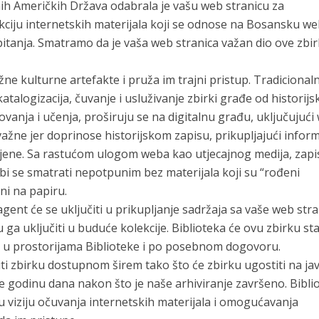
ih Američkih Država odabrala je vašu web stranicu za
ekciju internetskih materijala koji se odnose na Bosansku w
 pitanja. Smatramo da je vaša web stranica važan dio ove zbir
ne kulturne artefakte i pruža im trajni pristup. Tradicional
atalogizacija, čuvanje i usluživanje zbirki građe od historijs
vanja i učenja, proširuju se na digitalnu građu, uključujući
ažne jer doprinose historijskom zapisu, prikupljajući inform
bljene. Sa rastućom ulogom weba kao utjecajnog medija, zapi
i se smatrati nepotpunim bez materijala koji su “rođeni
ani na papiru.
agent će se uključiti u prikupljanje sadržaja sa vaše web str
ga uključiti u buduće kolekcije. Biblioteka će ovu zbirku sta
a u prostorijama Biblioteke i po posebnom dogovoru.
ti zbirku dostupnom širem tako što će zbirku ugostiti na ja
je godinu dana nakon što je naše arhiviranje završeno. Bibli
nu viziju očuvanja internetskih materijala i omogućavanja