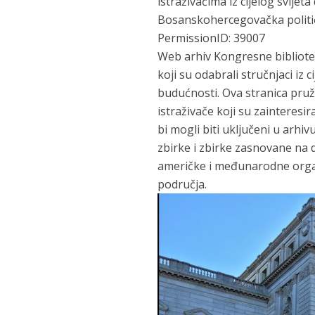
istraživačima iz cijelog svijeta
Bosanskohercegovačka politič
PermissionID: 39007
Web arhiv Kongresne bibliote
koji su odabrali stručnjaci iz 
budućnosti. Ova stranica pru
istraživače koji su zainteresir
bi mogli biti uključeni u arh
zbirke i zbirke zasnovane na 
američke i međunarodne organi
područja.