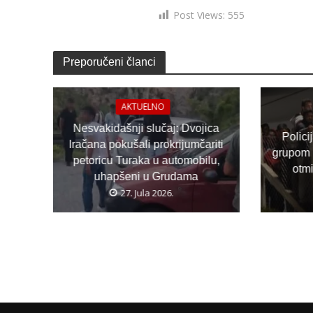
Post Views:
555
Preporučeni članci
AKTUELNO
Nesvakidašnji slučaj: Dvojica
Polici
Iračana pokušali prokrijumčariti
grupom 
petoricu Turaka u automobilu,
otm
uhapšeni u Grudama
27. Jula 2026.