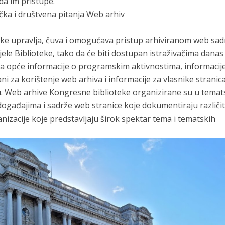
 da im pristupe.
ka i društvena pitanja Web arhiv
ke upravlja, čuva i omogućava pristup arhiviranom web sad
cijele Biblioteke, tako da će biti dostupan istraživačima danas
ža opće informacije o programskim aktivnostima, informacij
ani za korištenje web arhiva i informacije za vlasnike stranica
ivu. Web arhive Kongresne biblioteke organizirane su u tema
događajima i sadrže web stranice koje dokumentiraju različi
zacije koje predstavljaju širok spektar tema i tematskih