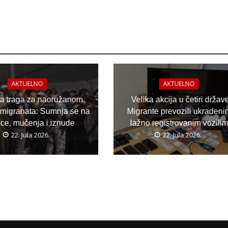
AKTUELNO
AKTUELNO
ja traga za naoružanom
Velika akcija u četiri držav
migranata: Sumnja se na
Migrante prevozili ukradeni
ice, mučenja i iznude
lažno registrovanim vozili
22. Jula 2026.
22. Jula 2026.