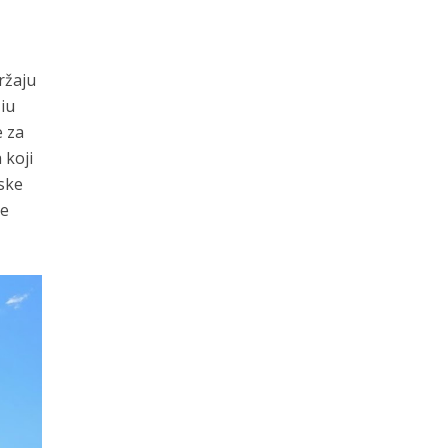
ržaju
 iu
e za
 koji
tske
te