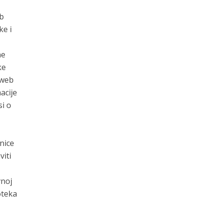
eb
ke i
ne
ke
 web
acije
si o
anice
viti
vnoj
oteka