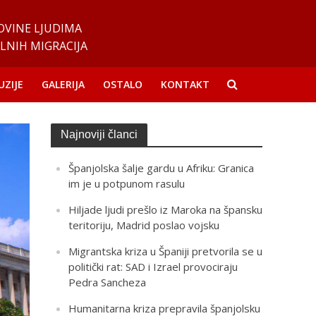
OVINE LJUDIMA
LNIH MIGRACIJA
UZIJE
GALERIJA
OSTALO
KONTAKT
Najnoviji članci
Španjolska šalje gardu u Afriku: Granica
im je u potpunom rasulu
Hiljade ljudi prešlo iz Maroka na špansku
teritoriju, Madrid poslao vojsku
Migrantska kriza u Španiji pretvorila se u
politički rat: SAD i Izrael provociraju
Pedra Sancheza
Humanitarna kriza prepravila španjolsku