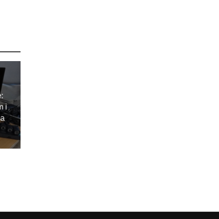
e:
m i
ma