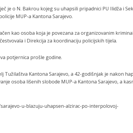
č je o N. Bakrou kojeg su uhapsili pripadnici PU Ilidža i Se
policije MUP-a Kantona Sarajevo.
ačen kao osoba koja je povezana za organizovanim krimina
čestvovala i Direkcija za koordinaciju policijskih tijela.
ova potjernica prošle godine.
telj Tužilaštva Kantona Sarajevo, a 42-godišnjak je nakon ha
vanje osoba lišenih slobode MUP-a Kantona Sarajevo, a kasn
ih/sarajevo-u-blazuju-uhapsen-alzirac-po-interpolovoj-