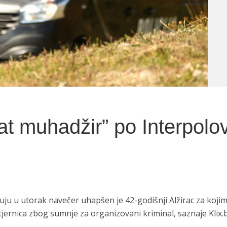
t muhadžir” po Interpolo
u u utorak navečer uhapšen je 42-godišnji Alžirac za kojim
tjernica zbog sumnje za organizovani kriminal, saznaje Klix.