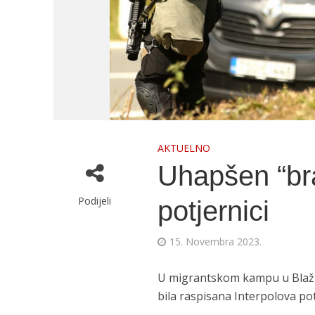
AKTUELNO
Uhapšen “bra
Podijeli
potjernici
15. Novembra 2023.
U migrantskom kampu u Blažuj
bila raspisana Interpolova po