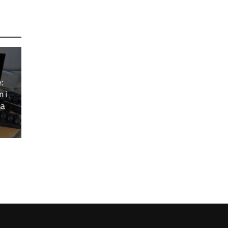
e:
m i
ma