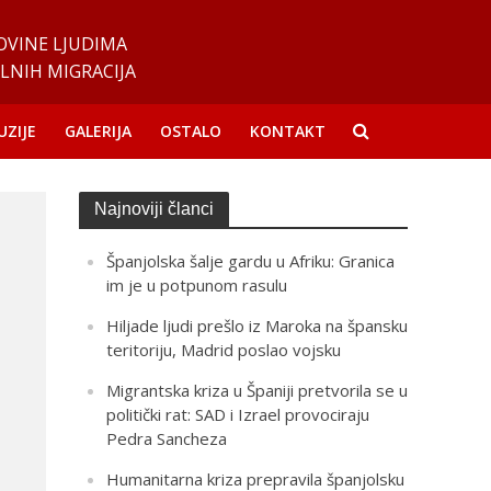
OVINE LJUDIMA
LNIH MIGRACIJA
UZIJE
GALERIJA
OSTALO
KONTAKT
Najnoviji članci
Španjolska šalje gardu u Afriku: Granica
im je u potpunom rasulu
Hiljade ljudi prešlo iz Maroka na špansku
teritoriju, Madrid poslao vojsku
Migrantska kriza u Španiji pretvorila se u
politički rat: SAD i Izrael provociraju
Pedra Sancheza
Humanitarna kriza prepravila španjolsku