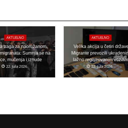
AKTUELNO
AKTUELNO
ja traga za naoružanom
Velika akcija u četiri držav
migranata: Sumnja se na
Migrante prevozili ukradeni
ice, mučenja i iznude
lažno registrovanim vozili
22. Jula 2026.
22. Jula 2026.