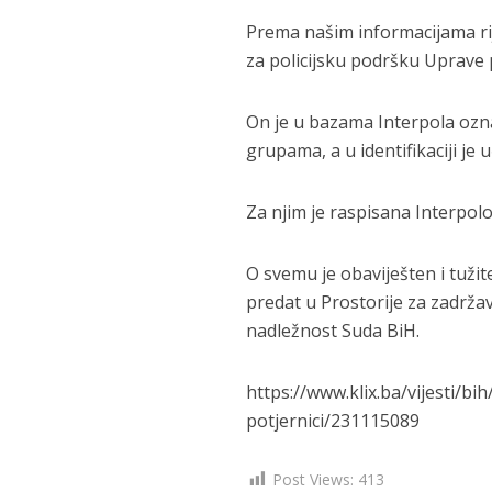
Prema našim informacijama rije
za policijsku podršku Uprave 
On je u bazama Interpola ozn
grupama, a u identifikaciji je u
Za njim je raspisana Interpol
O svemu je obaviješten i tuži
predat u Prostorije za zadrža
nadležnost Suda BiH.
https://www.klix.ba/vijesti/b
potjernici/231115089
Post Views:
413