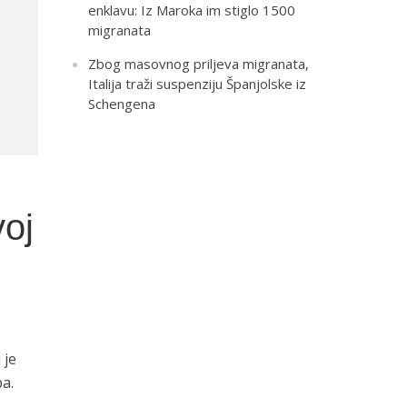
enklavu: Iz Maroka im stiglo 1500
migranata
Zbog masovnog priljeva migranata,
Italija traži suspenziju Španjolske iz
Schengena
voj
 je
ba.