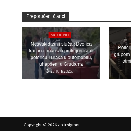
Preporučeni članci
AKTUELNO
Nesvakidašnji slučaj: Dvojica
Polici
Iračana pokušali prokrijumčariti
grupom 
petoricu Turaka u automobilu,
otm
uhapšeni u Grudama
27. Jula 2026.
Copyright © 2026 antimigrant