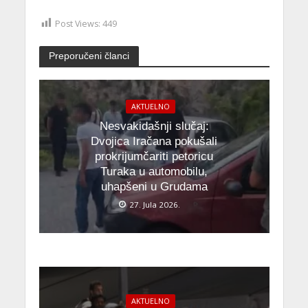
Post Views:
449
Preporučeni članci
AKTUELNO
Nesvakidašnji slučaj:
Dvojica Iračana pokušali
prokrijumčariti petoricu
Turaka u automobilu,
uhapšeni u Grudama
27. Jula 2026.
AKTUELNO