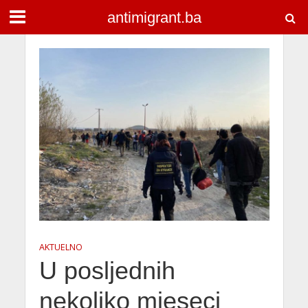
antimigrant.ba
AKTUELNO
U posljednih
nekoliko mjeseci