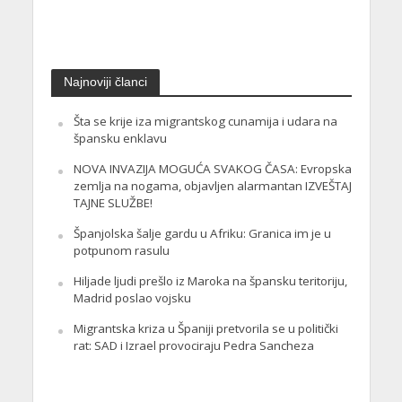
Najnoviji članci
Šta se krije iza migrantskog cunamija i udara na
špansku enklavu
NOVA INVAZIJA MOGUĆA SVAKOG ČASA: Evropska
zemlja na nogama, objavljen alarmantan IZVEŠTAJ
TAJNE SLUŽBE!
Španjolska šalje gardu u Afriku: Granica im je u
potpunom rasulu
Hiljade ljudi prešlo iz Maroka na špansku teritoriju,
Madrid poslao vojsku
Migrantska kriza u Španiji pretvorila se u politički
rat: SAD i Izrael provociraju Pedra Sancheza