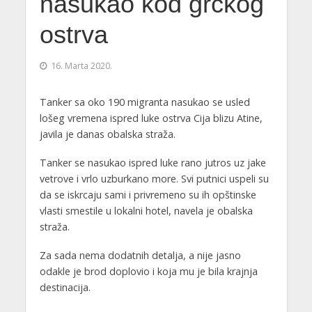
nasukao kod grčkog
ostrva
16. Marta 2020.
Tanker sa oko 190 migranta nasukao se usled
lošeg vremena ispred luke ostrva Cija blizu Atine,
javila je danas obalska straža.
Tanker se nasukao ispred luke rano jutros uz jake
vetrove i vrlo uzburkano more. Svi putnici uspeli su
da se iskrcaju sami i privremeno su ih opštinske
vlasti smestile u lokalni hotel, navela je obalska
straža.
Za sada nema dodatnih detalja, a nije jasno
odakle je brod doplovio i koja mu je bila krajnja
destinacija.