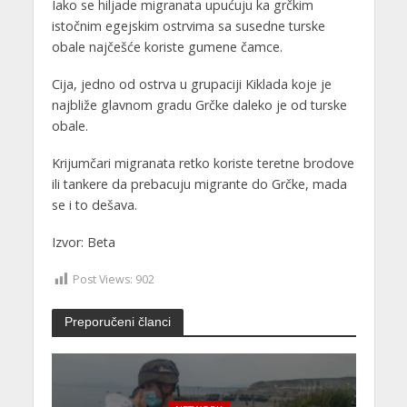
Iako se hiljade migranata upućuju ka grčkim
istočnim egejskim ostrvima sa susedne turske
obale najčešće koriste gumene čamce.
Cija, jedno od ostrva u grupaciji Kiklada koje je
najbliže glavnom gradu Grčke daleko je od turske
obale.
Krijumčari migranata retko koriste teretne brodove
ili tankere da prebacuju migrante do Grčke, mada
se i to dešava.
Izvor: Beta
Post Views:
902
Preporučeni članci