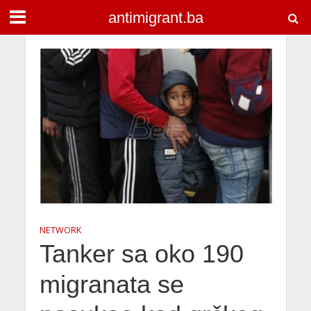
antimigrant.ba
NETWORK
Tanker sa oko 190
migranata se