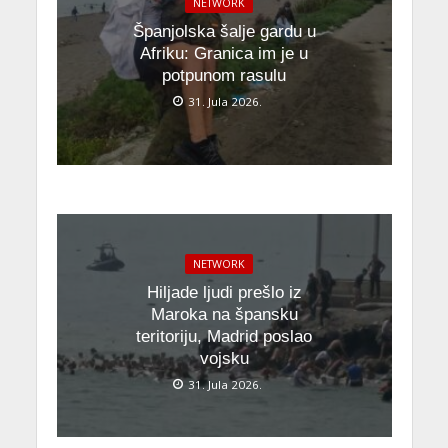
NETWORK
Španjolska šalje gardu u
Afriku: Granica im je u
potpunom rasulu
31. Jula 2026.
NETWORK
Hiljade ljudi prešlo iz
Maroka na špansku
teritoriju, Madrid poslao
vojsku
31. Jula 2026.