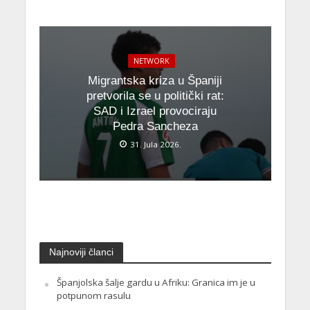
NETWORK
Migrantska kriza u Španiji
pretvorila se u politički rat:
SAD i Izrael provociraju
Pedra Sancheza
31. Jula 2026.
Najnoviji članci
Španjolska šalje gardu u Afriku: Granica im je u
potpunom rasulu