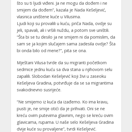
što su ti ljudi viđeni. Ja ne mogu da dođem i ne
smijem da dođem”, kazala je Nada Kešeljević,
vlasnica uništene kuće u Vilusima.
Ljudi koji su provalili u kuću, priča Nada, ovdje su
jeli, spavali, ali i vršili nuždu, a potom sve uništili.
“Šta bi se tu desilo ja ne smijem ni da pomislim, da
sam se ja kojim slučajem sama zadesila ovdje? Šta
bi onda bilo od mene?”, pita se ona.
Mještani Vilusa tvrde da su migranti početkom
sedmice jednu kuću sa dva stana u njihovom selu
zapalili. Slobodan Kešeljević koji živi u zaseoku
Kešeljeva Gradina, potvrđuje da se sa migrantima
svakodnevno susrijeće.
“Ne smijemo iz kuća da izađemo. Ko ima kravu,
pusti je, ne smije otići da je prihvati. Oni se ne
kreću ovim putevima glavnim, nego se kreću ovim
glavicama, rupama. U naše selo Kešeljeva Gradina
dvije kuće su provaljene”, tvrdi Kešeljević.