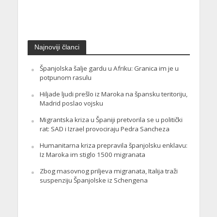
Najnoviji članci
Španjolska šalje gardu u Afriku: Granica im je u
potpunom rasulu
Hiljade ljudi prešlo iz Maroka na špansku teritoriju,
Madrid poslao vojsku
Migrantska kriza u Španiji pretvorila se u politički
rat: SAD i Izrael provociraju Pedra Sancheza
Humanitarna kriza prepravila španjolsku enklavu:
Iz Maroka im stiglo 1500 migranata
Zbog masovnog priljeva migranata, Italija traži
suspenziju Španjolske iz Schengena