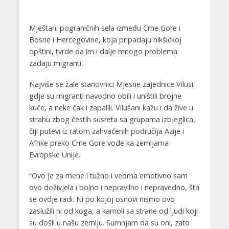
Mještani pograničnih sela između Crne Gore i
Bosne i Hercegovine, koja pripadaju nikšićkoj
opštini, tvrde da im i dalje mnogo problema
zadaju migranti.
Najviše se žale stanovnici Mjesne zajednice Vilusi,
gdje su migranti navodno obili i uništili brojne
kuće, a neke čak i zapalili. Vilušani kažu i da žive u
strahu zbog čestih susreta sa grupama izbjeglica,
čiji putevi iz ratom zahvaćenih područija Azije i
Afrike preko Crne Gore vode ka zemljama
Evropske Unije.
“Ovo je za mene i tužno i veoma emotivno sam
ovo doživjela i bolno i nepravilno i nepravedno, šta
se ovdje radi. Ni po kojoj osnovi nismo ovo
zaslužili ni od koga, a kamoli sa strane od ljudi koji
su došli u našu zemlju. Sumnjam da su oni, zato