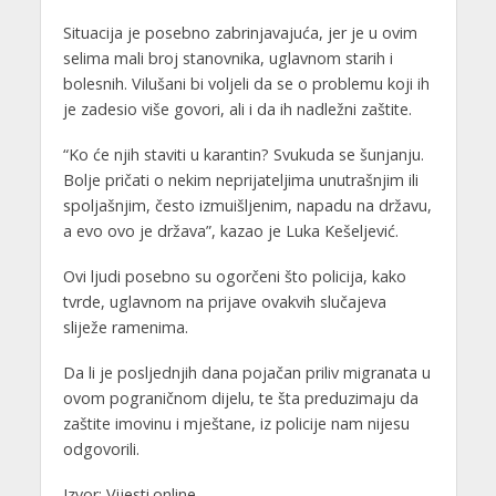
Situacija je posebno zabrinjavajuća, jer je u ovim
selima mali broj stanovnika, uglavnom starih i
bolesnih. Vilušani bi voljeli da se o problemu koji ih
je zadesio više govori, ali i da ih nadležni zaštite.
“Ko će njih staviti u karantin? Svukuda se šunjanju.
Bolje pričati o nekim neprijateljima unutrašnjim ili
spoljašnjim, često izmuišljenim, napadu na državu,
a evo ovo je država”, kazao je Luka Kešeljević.
Ovi ljudi posebno su ogorčeni što policija, kako
tvrde, uglavnom na prijave ovakvih slučajeva
sliježe ramenima.
Da li je posljednjih dana pojačan priliv migranata u
ovom pograničnom dijelu, te šta preduzimaju da
zaštite imovinu i mještane, iz policije nam nijesu
odgovorili.
Izvor: Vijesti.online