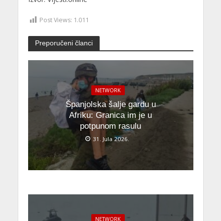
Post Views:
1.011
Preporučeni članci
NETWORK
Španjolska šalje gardu u
Afriku: Granica im je u
potpunom rasulu
31. Jula 2026.
NETWORK