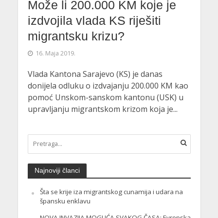
Može li 200.000 KM koje je
izdvojila vlada KS riješiti
migrantsku krizu?
16. Maja 2019.
Vlada Kantona Sarajevo (KS) je danas
donijela odluku o izdvajanju 200.000 KM kao
pomoć Unskom-sanskom kantonu (USK) u
upravljanju migrantskom krizom koja je...
Najnoviji članci
Šta se krije iza migrantskog cunamija i udara na
špansku enklavu
NOVA INVAZIJA MOGUĆA SVAKOG ČASA: Evropska