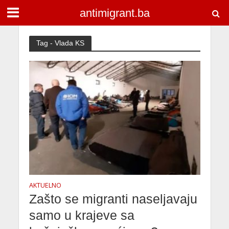
antimigrant.ba
Tag - Vlada KS
AKTUELNO
Zašto se migranti naseljavaju
samo u krajeve sa