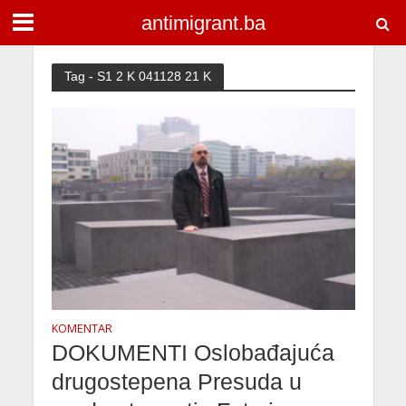
antimigrant.ba
Tag - S1 2 K 041128 21 K
KOMENTAR
DOKUMENTI Oslobađajuća
drugostepena Presuda u