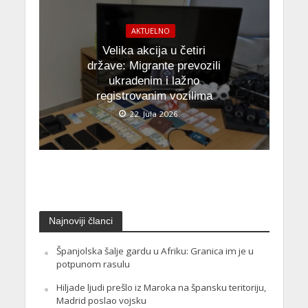
AKTUELNO
Velika akcija u četiri
države: Migrante prevozili
ukradenim i lažno
registrovanim vozilima
22. Jula 2026.
Najnoviji članci
Španjolska šalje gardu u Afriku: Granica im je u
potpunom rasulu
Hiljade ljudi prešlo iz Maroka na špansku teritoriju,
Madrid poslao vojsku