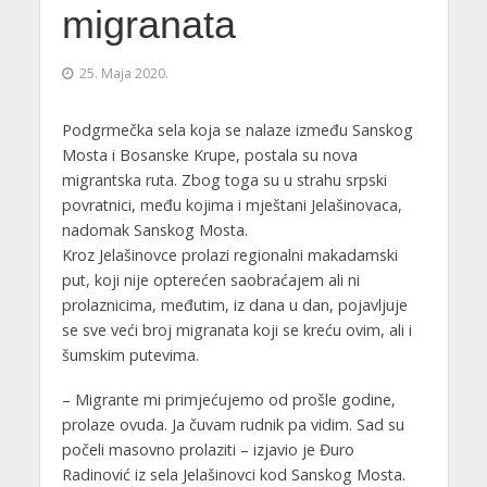
migranata
25. Maja 2020.
Podgrmečka sela koja se nalaze između Sanskog
Mosta i Bosanske Krupe, postala su nova
migrantska ruta. Zbog toga su u strahu srpski
povratnici, među kojima i mještani Јelašinovaca,
nadomak Sanskog Mosta.
Kroz Јelašinovce prolazi regionalni makadamski
put, koji nije opterećen saobraćajem ali ni
prolaznicima, međutim, iz dana u dan, pojavljuje
se sve veći broj migranata koji se kreću ovim, ali i
šumskim putevima.
– Migrante mi primjećujemo od prošle godine,
prolaze ovuda. Јa čuvam rudnik pa vidim. Sad su
počeli masovno prolaziti – izjavio je Đuro
Radinović iz sela Јelašinovci kod Sanskog Mosta.