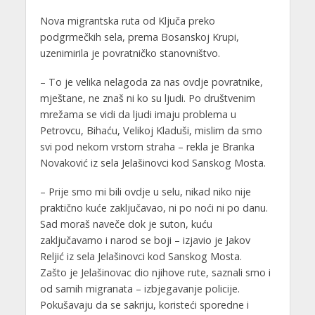
Nova migrantska ruta od Ključa preko
podgrmečkih sela, prema Bosanskoj Krupi,
uzenimirila je povratničko stanovništvo.
– To je velika nelagoda za nas ovdje povratnike,
mještane, ne znaš ni ko su ljudi. Po društvenim
mrežama se vidi da ljudi imaju problema u
Petrovcu, Bihaću, Velikoj Kladuši, mislim da smo
svi pod nekom vrstom straha – rekla je Branka
Novaković iz sela Јelašinovci kod Sanskog Mosta.
– Prije smo mi bili ovdje u selu, nikad niko nije
praktično kuće zaključavao, ni po noći ni po danu.
Sad moraš naveče dok je suton, kuću
zaključavamo i narod se boji – izjavio je Јakov
Reljić iz sela Јelašinovci kod Sanskog Mosta.
Zašto je Јelašinovac dio njihove rute, saznali smo i
od samih migranata – izbjegavanje policije.
Pokušavaju da se sakriju, koristeći sporedne i