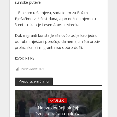
šumske puteve.
– Bio sam u Sarajevu, sada idem za Bužim.
Pješačimo već šest dana, a po noći ostajemo u
šumi – rekao je Lesen Atavi iz Maroka.
Dok migranti koriste Јelašinovčo polje kao jednu
od ruta, mještani poručuju da nemaju ništa protiv
prolaznika, ali migranti nisu dobro došli.
Izvor: RTRS
Post Views:
971
Preporučeni članci
AKTUELNO
Nesvakidašnji slučaj:
Dvojica Iračana pokušali