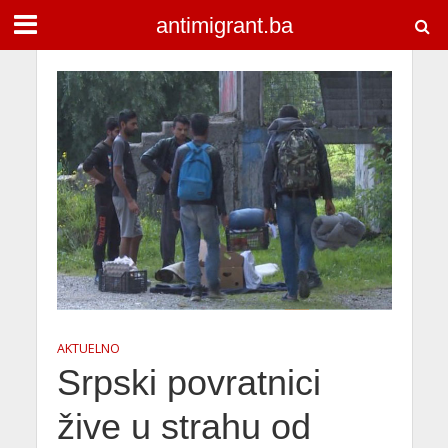
antimigrant.ba
AKTUELNO
Srpski povratnici
žive u strahu od