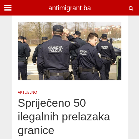
antimigrant.ba
AKTUELNO
Spriječeno 50
ilegalnih prelazaka
granice