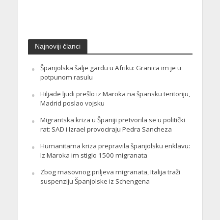
Najnoviji članci
Španjolska šalje gardu u Afriku: Granica im je u
potpunom rasulu
Hiljade ljudi prešlo iz Maroka na špansku teritoriju,
Madrid poslao vojsku
Migrantska kriza u Španiji pretvorila se u politički
rat: SAD i Izrael provociraju Pedra Sancheza
Humanitarna kriza prepravila španjolsku enklavu:
Iz Maroka im stiglo 1500 migranata
Zbog masovnog priljeva migranata, Italija traži
suspenziju Španjolske iz Schengena