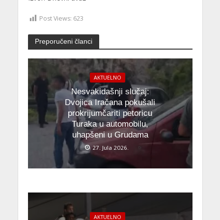
Post Views:
623
Preporučeni članci
AKTUELNO
Nesvakidašnji slučaj:
Dvojica Iračana pokušali
prokrijumčariti petoricu
Turaka u automobilu,
uhapšeni u Grudama
27. Jula 2026.
AKTUELNO