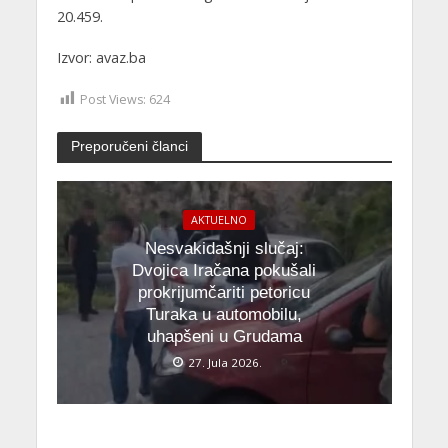
20.459.
Izvor: avaz.ba
Post Views:
624
Preporučeni članci
AKTUELNO
Nesvakidašnji slučaj:
Dvojica Iračana pokušali
prokrijumčariti petoricu
Turaka u automobilu,
uhapšeni u Grudama
27. Jula 2026.