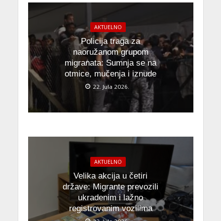
AKTUELNO
Policija traga za
naoružanom grupom
migranata: Sumnja se na
otmice, mučenja i iznude
22. Jula 2026.
AKTUELNO
Velika akcija u četiri
države: Migrante prevozili
ukradenim i lažno
registrovanim vozilima