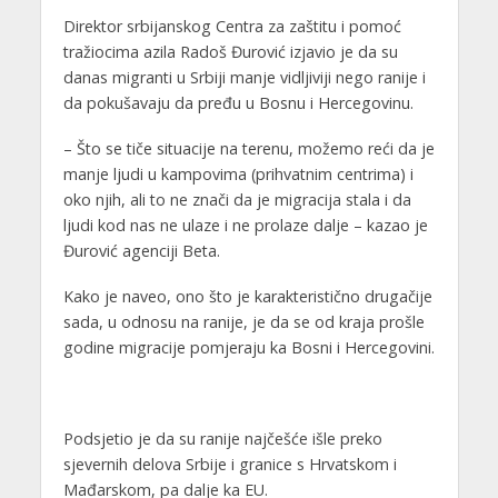
Direktor srbijanskog Centra za zaštitu i pomoć
tražiocima azila Radoš Đurović izjavio je da su
danas migranti u Srbiji manje vidljiviji nego ranije i
da pokušavaju da pređu u Bosnu i Hercegovinu.
– Što se tiče situacije na terenu, možemo reći da je
manje ljudi u kampovima (prihvatnim centrima) i
oko njih, ali to ne znači da je migracija stala i da
ljudi kod nas ne ulaze i ne prolaze dalje – kazao je
Đurović agenciji Beta.
Kako je naveo, ono što je karakteristično drugačije
sada, u odnosu na ranije, je da se od kraja prošle
godine migracije pomjeraju ka Bosni i Hercegovini.
Podsjetio je da su ranije najčešće išle preko
sjevernih delova Srbije i granice s Hrvatskom i
Mađarskom, pa dalje ka EU.