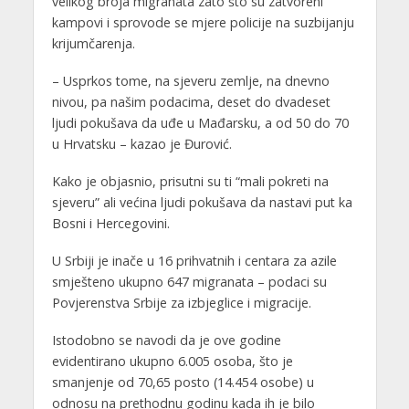
velikog broja migranata zato što su zatvoreni
kampovi i sprovode se mjere policije na suzbijanju
krijumčarenja.
– Usprkos tome, na sjeveru zemlje, na dnevno
nivou, pa našim podacima, deset do dvadeset
ljudi pokušava da uđe u Mađarsku, a od 50 do 70
u Hrvatsku – kazao je Đurović.
Kako je objasnio, prisutni su ti “mali pokreti na
sjeveru” ali većina ljudi pokušava da nastavi put ka
Bosni i Hercegovini.
U Srbiji je inače u 16 prihvatnih i centara za azile
smješteno ukupno 647 migranata – podaci su
Povjerenstva Srbije za izbjeglice i migracije.
Istodobno se navodi da je ove godine
evidentirano ukupno 6.005 osoba, što je
smanjenje od 70,65 posto (14.454 osobe) u
odnosu na prethodnu godinu kada ih je bilo