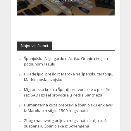
22. Jula 2026.
Najnoviji članci
Španjolska šalje gardu u Afriku: Granica im je u
potpunom rasulu
Hiljade ljudi prešlo iz Maroka na špansku teritoriju,
Madrid poslao vojsku
Migrantska kriza u Španiji pretvorila se u politički
rat: SAD i Izrael provociraju Pedra Sancheza
Humanitarna kriza prepravila španjolsku enklavu:
Iz Maroka im stiglo 1500 migranata
Zbog masovnog priljeva migranata, Italija traži
suspenziju Španjolske iz Schengena