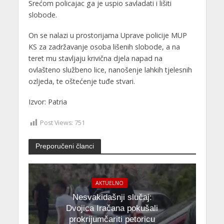
Srećom policajac ga je uspio savladati i lišiti
slobode.
On se nalazi u prostorijama Uprave policije MUP
KS za zadržavanje osoba lišenih slobode, a na
teret mu stavljaju krivična djela napad na
ovlašteno službeno lice, nanošenje lahkih tjelesnih
ozljeda, te oštećenje tuđe stvari.
Izvor: Patria
Post Views:
751
Preporučeni članci
AKTUELNO
Nesvakidašnji slučaj:
Dvojica Iračana pokušali
prokrijumčariti petoricu