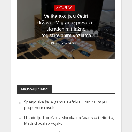
AKTUELNO
Velika akcija u četiri
države: Migrante prevozili
ukradenim i lažno
registrovanim vozilima
22. Jula 2026.
Najnoviji članci
Španjolska šalje gardu u Afriku: Granica im je u
potpunom rasulu
Hiljade ljudi prešlo iz Maroka na špansku teritoriju,
Madrid poslao vojsku