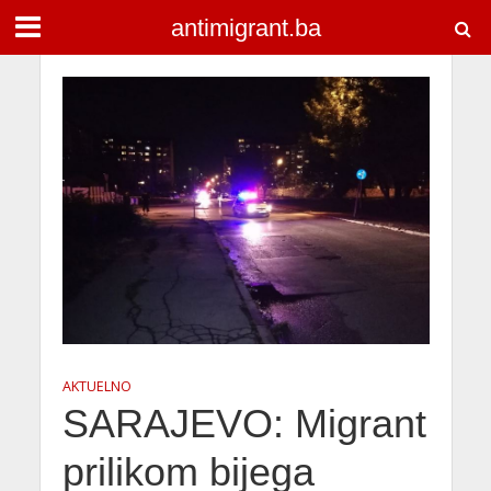
antimigrant.ba
AKTUELNO
SARAJEVO: Migrant
prilikom bijega