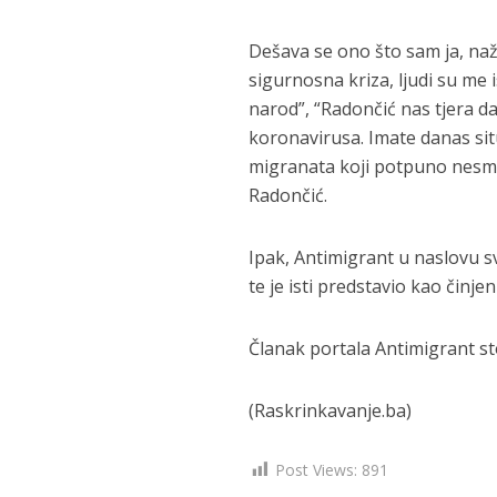
Dešava se ono što sam ja, naž
sigurnosna kriza, ljudi su me 
narod”, “Radončić nas tjera d
koronavirusa. Imate danas situ
migranata koji potpuno nesmet
Radončić.
Ipak, Antimigrant u naslovu s
te je isti predstavio kao činjen
Članak portala Antimigrant st
(Raskrinkavanje.ba)
Post Views:
891