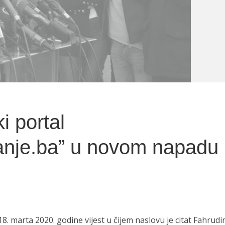
i portal
anje.ba” u novom napadu
18. marta 2020. godine vijest u čijem naslovu je citat Fahrudi