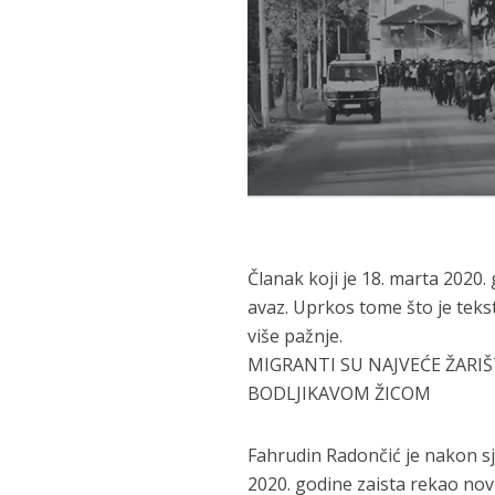
Članak koji je 18. marta 2020
avaz. Uprkos tome što je tekst
više pažnje.
MIGRANTI SU NAJVEĆE ŽARIŠ
BODLJIKAVOM ŽICOM
Fahrudin Radončić je nakon sj
2020. godine zaista rekao nov