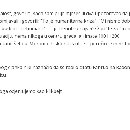
alost, govorio. Kada sam prije mjesec ili dva upozoravao da j
ismijavali i govorili: “To je humanitarna kriza”, “Mi nismo do
a budemo nehumani.” To je trenutno najveće žarište za širen
aciju, nema nikoga u centru grada, ali imate 100 ili 200
ano šetaju. Moramo ih skloniti s ulice – poručio je minista
vog članka nije naznačio da se radi o citatu Fahrudina Radon
icu.
oga ocjenjujemo kao klikbejt.