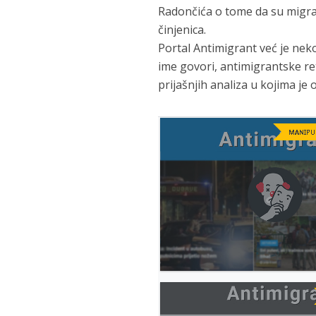
Radončića o tome da su migran
činjenica.
Portal Antimigrant već je nek
ime govori, antimigrantske r
prijašnjih analiza u kojima je