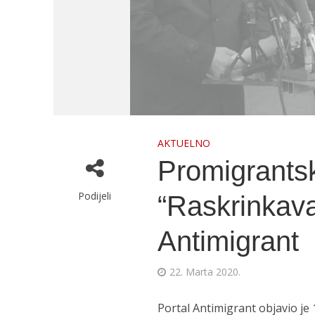
AKTUELNO
Promigrantsk
Podijeli
“Raskrinkav
Antimigrant
22. Marta 2020.
Portal Antimigrant objavio je 