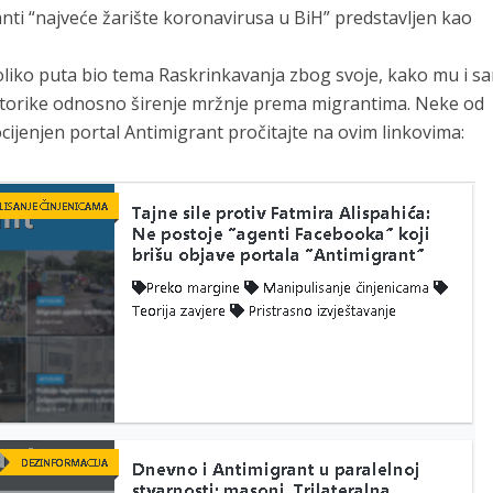
ti “najveće žarište koronavirusa u BiH” predstavljen kao
oliko puta bio tema Raskrinkavanja zbog svoje, kako mu i s
etorike odnosno širenje mržnje prema migrantima. Neke od
 ocijenjen portal Antimigrant pročitajte na ovim linkovima: