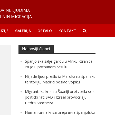
OVINE LJUDIMA
LNIH MIGRACIJA
UZIJE
GALERIJA
OSTALO
KONTAKT
Najnoviji članci
Španjolska šalje gardu u Afriku: Granica
im je u potpunom rasulu
Hiljade ljudi prešlo iz Maroka na špansku
teritoriju, Madrid poslao vojsku
Migrantska kriza u Španiji pretvorila se u
politički rat: SAD i Izrael provociraju
Pedra Sancheza
Humanitarna kriza prepravila španjolsku