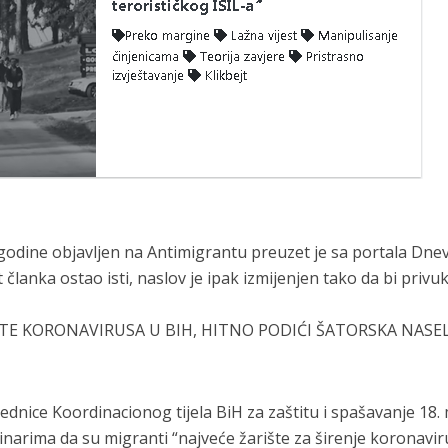
. godine objavljen na Antimigrantu preuzet je sa portala Dne
 članka ostao isti, naslov je ipak izmijenjen tako da bi privu
TE KORONAVIRUSA U BIH, HITNO PODIĆI ŠATORSKA NASEL
ednice Koordinacionog tijela BiH za zaštitu i spašavanje 18.
inarima da su migranti “najveće žarište za širenje koronavir