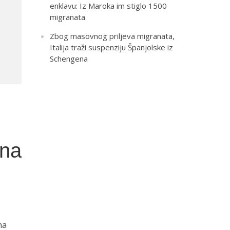
enklavu: Iz Maroka im stiglo 1500
migranata
Zbog masovnog priljeva migranata,
Italija traži suspenziju Španjolske iz
Schengena
 na
na