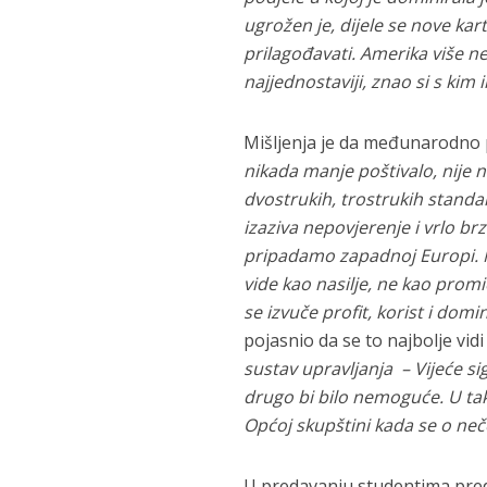
ugrožen je, dijele se nove kar
prilagođavati. Amerika više n
najjednostaviji, znao si s kim
Mišljenja je da međunarodno p
nikada manje poštivalo, nije 
dvostrukih, trostrukih standa
izaziva nepovjerenje i vrlo br
pripadamo zapadnoj Europi. N
vide kao nasilje, ne kao promi
se izvuče profit, korist i domi
pojasnio da se to najbolje vid
sustav upravljanja – Vijeće si
drugo bi bilo nemoguće. U ta
Općoj skupštini kada se o ne
U predavanju studentima preds