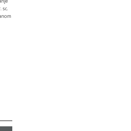
anje
 sc.
vanom