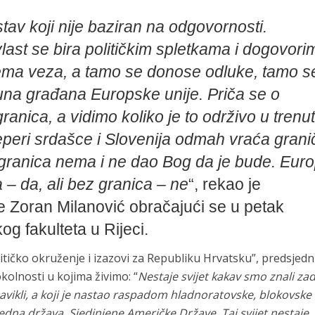
tav koji nije baziran na odgovornosti.
ast se bira političkim spletkama i dogovori
ma veza, a tamo se donose odluke, tamo s
juna građana Europske unije. Priča se o
anica, a vidimo koliko je to održivo u trenu
peri srdašce i Slovenija odmah vraća grani
 granica nema i ne dao Bog da je bude. Eur
 – da, ali bez granica – ne
“, rekao je
 Zoran Milanović obračajući se u petak
 fakulteta u Rijeci.
itičko okruženje i izazovi za Republiku Hrvatsku”, predsjedn
kolnosti u kojima živimo: “
Nestaje svijet kakav smo znali zad
navikli, a koji je nastao raspadom hladnoratovske, blokovske
jedna država, Sjedinjene Američke Države. Taj svijet nestaje,