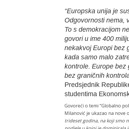
“Europska unija je sus
Odgovornosti nema, vl
To s demokracijom ne
govori u ime 400 mili
nekakvoj Europi bez gr
kada samo malo zatre
kontrole. Europe bez
bez graničnih kontrola
Predsjednik Republike
studentima Ekonomskog
Govoreći o temi “Globalno pol
Milanović je ukazao na nove o
trideset godina, na koji smo 
podjele u kojoj je dominirala 