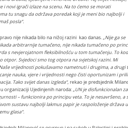
te i novi igrači izlaze na scenu. Na to ćemo se morati
ema tu snagu da održava poredak koji je meni bio najbolji i
 imaš posla“.
ravo nije nikada bilo na nižoj razini kao danas.
„Nije ga se
nikada arbitrarnije tumačeno, nije nikada tumačeno po prin
rda s nevjerojatnom fleksibilnošću u tom tumačenju. To kod 
zo otpor. Svjedoci smo tog otpora na svjetskoj razini. Mi
aše vrijednosti pokušavamo nametnuti i drugima, a drugi 
canje nauka, vjere i vrijednosti nego čisti oportunizam i pril
nacija. Tako svijet danas izgleda“
, rekao je predsjednik Milano
i u organizaciji Ujedinjenih naroda:
„UN je disfunkcionalan za
gurnosti – funkcionira po principu veta. To je nesavršeno, a 
kvom sustavu najbolji lakmus papir je raspoloženje država 
čemu glasa“.
jednik Milanović se osvrnuo i na sukob u Palestini i probl