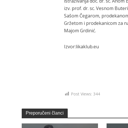
istraživanja doc. dr. sc. Ano
izv. prof. dr. sc. Vesnom Buter
Sašom Čegarom, prodekanom za
Gržetom i prodekanicom za nast
Majom Grdinić.
Izvor:likaklub.eu
Post Views:
344
Preporučeni članci