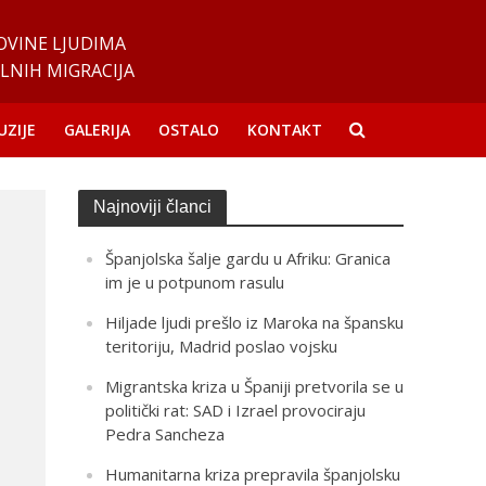
OVINE LJUDIMA
LNIH MIGRACIJA
UZIJE
GALERIJA
OSTALO
KONTAKT
Najnoviji članci
Španjolska šalje gardu u Afriku: Granica
im je u potpunom rasulu
Hiljade ljudi prešlo iz Maroka na špansku
teritoriju, Madrid poslao vojsku
Migrantska kriza u Španiji pretvorila se u
politički rat: SAD i Izrael provociraju
Pedra Sancheza
Humanitarna kriza prepravila španjolsku