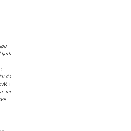
cipu
ljudi
to
iku da
vić i
to jer
sve
u
em