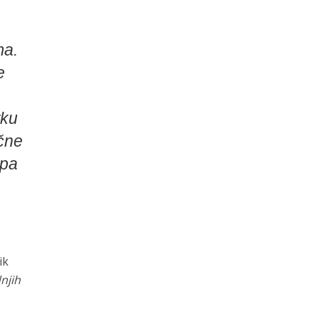
ma.
e
tku
čne
opa
ik
njih