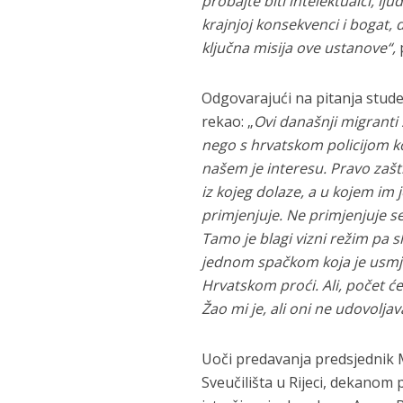
probajte biti intelektualci, lj
krajnjoj konsekvenci i bogat,
ključna misija ove ustanove“,
p
Odgovarajući na pitanja stude
rekao: „
Ovi današnji migranti 
nego s hrvatskom policijom ko
našem je interesu. Pravo zašt
iz kojeg dolaze, a u kojem im 
primjenjuje. Ne primjenjuje se
Tamo je blagi vizni režim pa 
jednom spačkom koja je usmjer
Hrvatskom proći. Ali, počet će
Žao mi je, ali oni ne udovoljav
Uoči predavanja predsjednik
Sveučilišta u Rijeci, dekanom