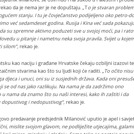
rekao da je nema jer je ne dopuštaju. „T
o je stvaran problem
ogućem stanju. I tu je čovječanstvo podijeljeno oko petro-do
vimo već sedamdeset godina. Rusija i Kina već sada pokazuj
 da su spremne aktivno poduzeti sve u svojoj moći, pa i ratov
dovedu u pitanje i nametnu neka svoja pravila. Svijet u koje
 silom”,
rekao je.
tsku kao naciju i građane Hrvatske čekaju ozbiljni izazovi te
čnim stvarima kao što su ljudi koji će raditi. „
To očito nisu
ga djeca i unuci, oni su iz susjednih država. Kada oni presuše
oji se od nas jako razlikuju. Na nama je da zadržimo ono
 u nama da znamo što su naši interesi, kako ih zaštiti i da
 dopustivog i nedopustivog“,
rekao je.
govo predavanje predsjednik Milanović uputio je apel i savjet
ptični, mislite svojom glavom, ne podliježite utjecajima, galami