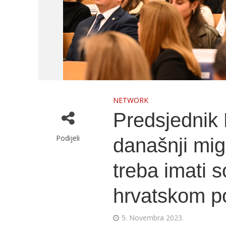
NETWORK
Predsjednik 
Podijeli
današnji mig
treba imati s
hrvatskom po
5. Novembra 2023.