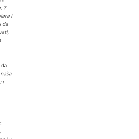
, 7
lara i
u da
ati,
m
 da
 naša
 i
:
,