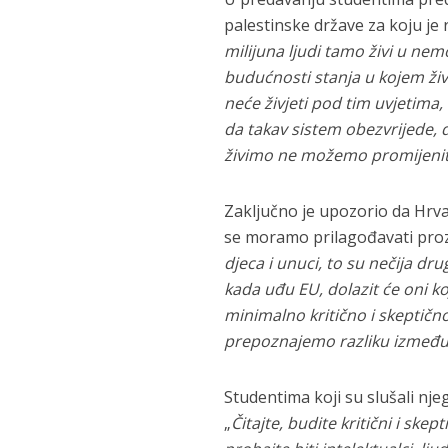
palestinske države za koju je 
milijuna ljudi tamo živi u nem
budućnosti stanja u kojem ži
neće živjeti pod tim uvjetima,
da takav sistem obezvrijede, 
živimo ne možemo promijeniti
Zaključno je upozorio da Hrva
se moramo prilagođavati prozai
djeca i unuci, to su nečija dru
kada uđu EU, dolazit će oni k
minimalno kritično i skeptično
prepoznajemo razliku između
Studentima koji su slušali nje
„
Čitajte, budite kritični i ske