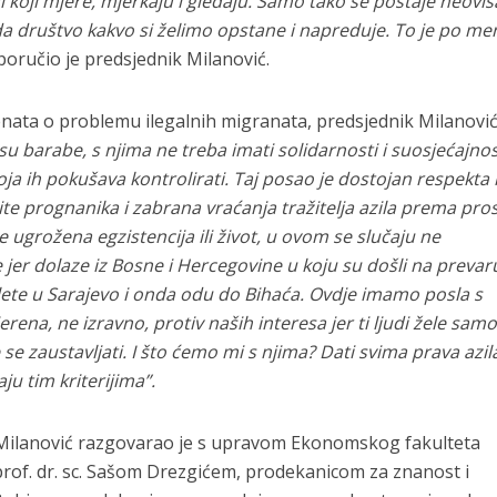
udi koji mjere, mjerkaju i gledaju. Samo tako se postaje neovis
 da društvo kakvo si želimo opstane i napreduje. To je po me
oručio je predsjednik Milanović.
nata o problemu ilegalnih migranata, predsjednik Milanović
su barabe, s njima ne treba imati solidarnosti i suosjećajnos
ja ih pokušava kontrolirati. Taj posao je dostojan respekta 
ite prognanika i zabrana vraćanja tražitelja azila prema pro
je ugrožena egzistencija ili život, u ovom se slučaju ne
 jer dolaze iz Bosne i Hercegovine u koju su došli na prevar
slete u Sarajevo i onda odu do Bihaća. Ovdje imamo posla s
ena, ne izravno, protiv naših interesa jer ti ljudi žele sam
 se zaustavljati. I što ćemo mi s njima? Dati svima prava azil
aju tim kriterijima”.
 Milanović razgovarao je s upravom Ekonomskog fakulteta
 prof. dr. sc. Sašom Drezgićem, prodekanicom za znanost i