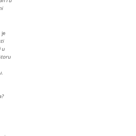
an i u
ni
 je
ti
i u
storu
u.
o
a?