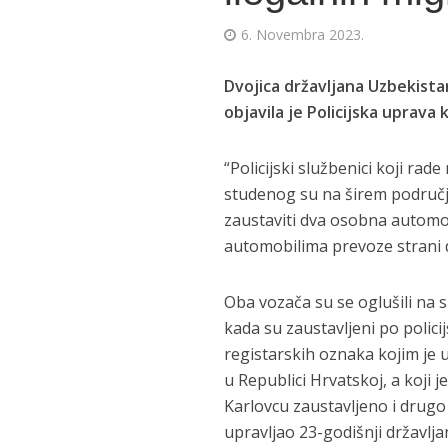
6. Novembra 2023.
Dvojica državljana Uzbekista
objavila je Policijska uprava 
“Policijski službenici koji ra
studenog su na širem područj
zaustaviti dva osobna automo
automobilima prevoze strani dr
Oba vozača su se oglušili na s
kada su zaustavljeni po polici
registarskih oznaka kojim je 
u Republici Hrvatskoj, a koji j
Karlovcu zaustavljeno i drugo
upravljao 23-godišnji državlj