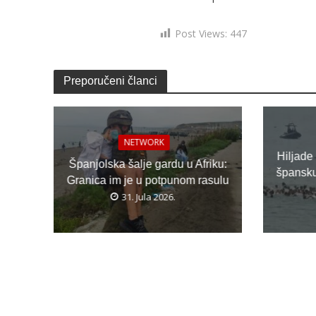
Post Views:
447
Preporučeni članci
NETWORK
Hiljade
Španjolska šalje gardu u Afriku:
špansku 
Granica im je u potpunom rasulu
31. Jula 2026.