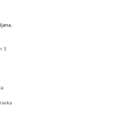
ljana,
r 3.
ca
oravka
u