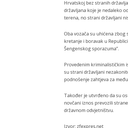
Hrvatskoj bez stranih državlj
državljana koje je nedaleko od
terena, no strani državljani n
Oba vozača su uhićena zbog s
kretanje i boravak u Republici 
Šengenskog sporazuma”.
Provedenim kriminalističkim i
su strani državljani nezakonit
podnošenje zahtjeva za međ
Također je utvrđeno da su osu
novčani iznos prevozili stran
državnom odvjetništvu.
Izvor: zfexpres.net