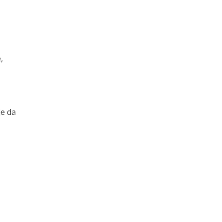
,
je da