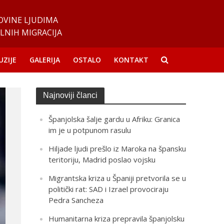
OVINE LJUDIMA
LNIH MIGRACIJA
UZIJE
GALERIJA
OSTALO
KONTAKT
Najnoviji članci
Španjolska šalje gardu u Afriku: Granica
im je u potpunom rasulu
Hiljade ljudi prešlo iz Maroka na špansku
teritoriju, Madrid poslao vojsku
Migrantska kriza u Španiji pretvorila se u
politički rat: SAD i Izrael provociraju
Pedra Sancheza
Humanitarna kriza prepravila španjolsku