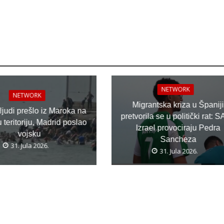
NETWORK
NETWORK
Migrantska kriza u Španiji
 ljudi prešlo iz Maroka na
pretvorila se u politički rat: S
teritoriju, Madrid poslao
Izrael provociraju Pedra
vojsku
Sancheza
31. Jula 2026.
31. Jula 2026.