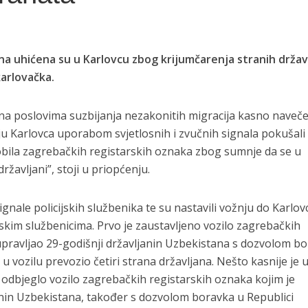
na uhićena su u Karlovcu zbog krijumčarenja stranih držav
karlovačka.
de na poslovima suzbijanja nezakonitih migracija kasno naveče
u Karlovca uporabom svjetlosnih i zvučnih signala pokušali
bila zagrebačkih registarskih oznaka zbog sumnje da se u
žavljani”, stoji u priopćenju.
ignale policijskih službenika te su nastavili vožnju do Karlov
jskim službenicima. Prvo je zaustavljeno vozilo zagrebačkih
upravljao 29-godišnji državljanin Uzbekistana s dozvolom b
e u vozilu prevozio četiri strana državljana. Nešto kasnije je 
 odbjeglo vozilo zagrebačkih registarskih oznaka kojim je
anin Uzbekistana, također s dozvolom boravka u Republici