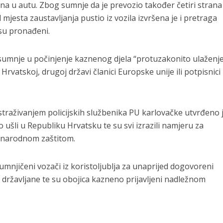
ana u autu. Zbog sumnje da je prevozio također četiri strana
 mjesta zaustavljanja pustio iz vozila izvršena je i pretraga
isu pronađeni.
umnje u počinjenje kaznenog djela “protuzakonito ulaženje
Hrvatskoj, drugoj državi članici Europske unije ili potpisnici
straživanjem policijskih službenika PU karlovačke utvrđeno 
o ušli u Republiku Hrvatsku te su svi izrazili namjeru za
unarodnom zaštitom.
mnjičeni vozači iz koristoljublja za unaprijed dogovoreni
e državljane te su obojica kazneno prijavljeni nadležnom