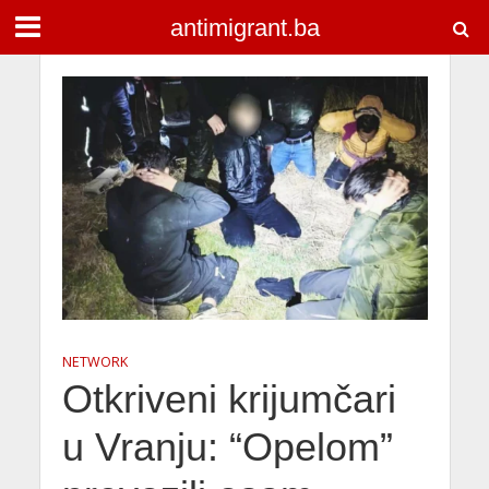
antimigrant.ba
NETWORK
Otkriveni krijumčari
u Vranju: “Opelom”