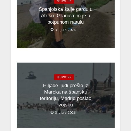
NETWORK
Španjolska šalje gardu u
Afriku: Granica im je u
potpunom rasulu
31. Jula 2026.
NETWORK
Hiljade ljudi prešlo iz
Maroka na špansku
teritoriju, Madrid poslao
vojsku
31. Jula 2026.