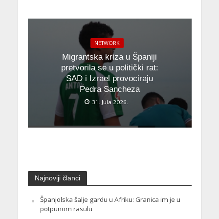
NETWORK
Migrantska kriza u Španiji
pretvorila se u politički rat:
SAD i Izrael provociraju
Pedra Sancheza
31. Jula 2026.
Najnoviji članci
Španjolska šalje gardu u Afriku: Granica im je u
potpunom rasulu