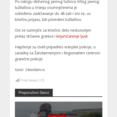
Po nalogu dežurnog javnog tužioca Višeg javnog
tužilaštva u Vranju osumnjičenima je
određeno zadržavanje do 48 sati i oni će, uz
krivičnu prijavu, biti privedeni tužilaštvu.
Oni se sumnjiče za krivično delo nedozvoljen
prelaz državne granice i
krijumčarenje ljudi
.
Hapšenje su izveli pripadnici vranjske policije, u
saradnji sa Žandarmerijom i Regionalnim centrom
granične policije.
Izvor: 24sedam.rs
Post Views:
372
Preporučeni članci