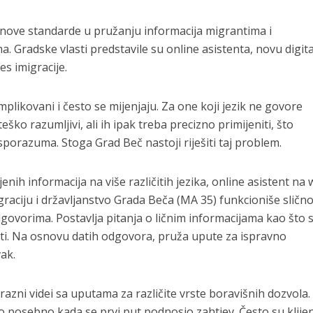
a nove standarde u pružanju informacija migrantima i
. Gradske vlasti predstavile su online asistenta, novu digit
es imigracije.
mplikovani i često se mijenjaju. Za one koji jezik ne govore
eško razumljivi, ali ih ipak treba precizno primijeniti, što
sporazuma. Stoga Grad Beč nastoji riješiti taj problem.
enih informacija na više različitih jezika, online asistent na
graciju i državljanstvo Grada Beča (MA 35) funkcioniše sličn
ovorima. Postavlja pitanja o ličnim informacijama kao što 
osti. Na osnovu datih odgovora, pruža upute za ispravno
ak.
razni videi sa uputama za različite vrste boravišnih dozvola.
o posebno kada se prvi put podnosio zahtjev. Često su klijen