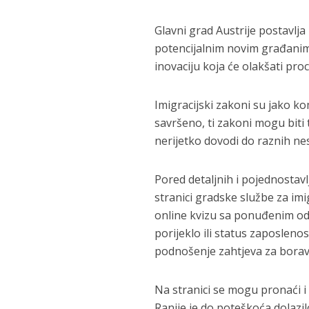
Glavni grad Austrije postavlj
potencijalnim novim građanima
inovaciju koja će olakšati proc
Imigracijski zakoni su jako ko
savršeno, ti zakoni mogu biti t
nerijetko dovodi do raznih ne
Pored detaljnih i pojednostavlj
stranici gradske službe za imi
online kvizu sa ponuđenim odg
porijeklo ili status zaposlen
podnošenje zahtjeva za borav
Na stranici se mogu pronaći i 
Ranije je do poteškoća dolazil