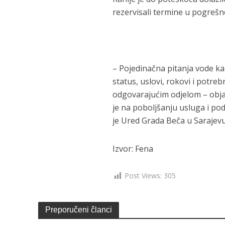
rezervisali termine u pogrešn
– Pojedinačna pitanja vode ka 
status, uslovi, rokovi i potre
odgovarajućim odjelom – obja
je na poboljšanju usluga i p
je Ured Grada Beča u Sarajevu
Izvor: Fena
Post Views:
305
Preporučeni članci