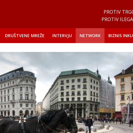
PROTIV TRG
PROTIV ILEGA
DRUŠTVENE MREŽE
INTERVJU
NETWORK
BIZNIS INKL