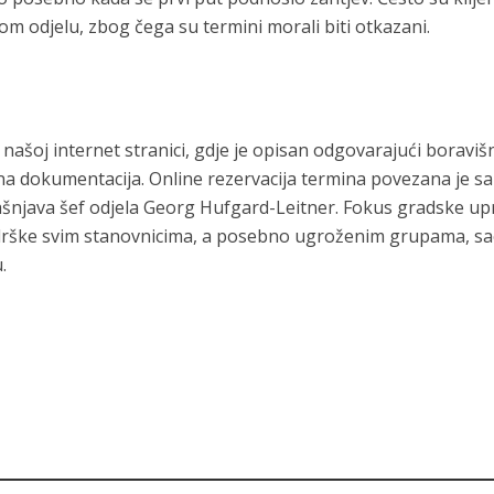
om odjelu, zbog čega su termini morali biti otkazani.
našoj internet stranici, gdje je opisan odgovarajući boraviš
bna dokumentacija. Online rezervacija termina povezana je sa
šnjava šef odjela Georg Hufgard-Leitner. Fokus gradske up
odrške svim stanovnicima, a posebno ugroženim grupama, s
.