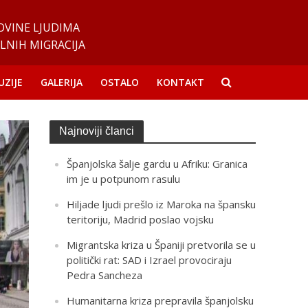
OVINE LJUDIMA
LNIH MIGRACIJA
UZIJE
GALERIJA
OSTALO
KONTAKT
Najnoviji članci
Španjolska šalje gardu u Afriku: Granica
im je u potpunom rasulu
Hiljade ljudi prešlo iz Maroka na špansku
teritoriju, Madrid poslao vojsku
Migrantska kriza u Španiji pretvorila se u
politički rat: SAD i Izrael provociraju
Pedra Sancheza
Humanitarna kriza prepravila španjolsku