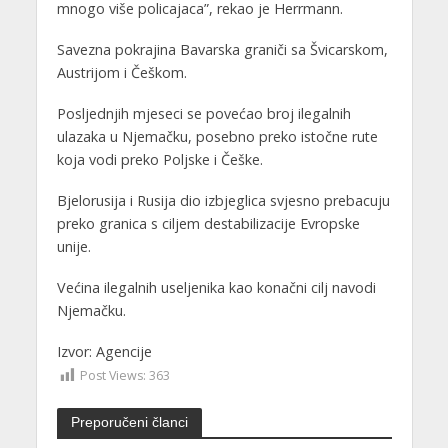
mnogo više policajaca”, rekao je Herrmann.
Savezna pokrajina Bavarska graniči sa Švicarskom,
Austrijom i Češkom.
Posljednjih mjeseci se povećao broj ilegalnih
ulazaka u Njemačku, posebno preko istočne rute
koja vodi preko Poljske i Češke.
Bjelorusija i Rusija dio izbjeglica svjesno prebacuju
preko granica s ciljem destabilizacije Evropske
unije.
Većina ilegalnih useljenika kao konačni cilj navodi
Njemačku.
Izvor: Agencije
Post Views:
363
Preporučeni članci