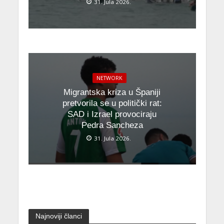
31. Jula 2026.
NETWORK
Migrantska kriza u Španiji
pretvorila se u politički rat:
SAD i Izrael provociraju
Pedra Sancheza
31. Jula 2026.
Najnoviji članci