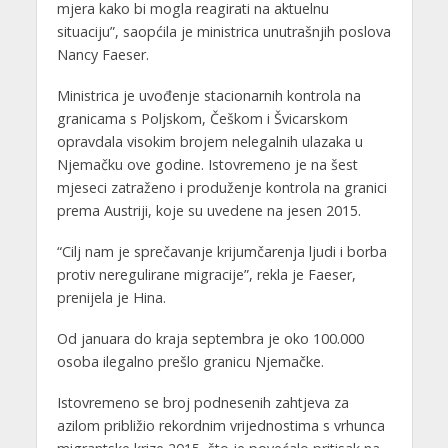
mjera kako bi mogla reagirati na aktuelnu
situaciju”, saopćila je ministrica unutrašnjih poslova
Nancy Faeser.
Ministrica je uvođenje stacionarnih kontrola na
granicama s Poljskom, Češkom i Švicarskom
opravdala visokim brojem nelegalnih ulazaka u
Njemačku ove godine. Istovremeno je na šest
mjeseci zatraženo i produženje kontrola na granici
prema Austriji, koje su uvedene na jesen 2015.
“Cilj nam je sprečavanje krijumčarenja ljudi i borba
protiv neregulirane migracije”, rekla je Faeser,
prenijela je Hina.
Od januara do kraja septembra je oko 100.000
osoba ilegalno prešlo granicu Njemačke.
Istovremeno se broj podnesenih zahtjeva za
azilom približio rekordnim vrijednostima s vrhunca