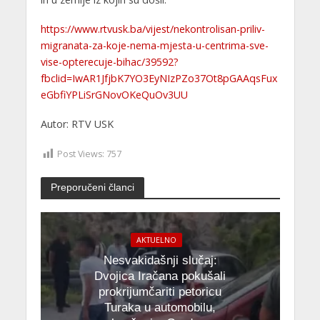
https://www.rtvusk.ba/vijest/nekontrolisan-priliv-
migranata-za-koje-nema-mjesta-u-centrima-sve-
vise-opterecuje-bihac/39592?
fbclid=IwAR1JfjbK7YO3EyNIzPZo37Ot8pGAAqsFux
eGbfiYPLiSrGNovOKeQuOv3UU
Autor: RTV USK
Post Views:
757
Preporučeni članci
AKTUELNO
Nesvakidašnji slučaj:
Dvojica Iračana pokušali
prokrijumčariti petoricu
Turaka u automobilu,