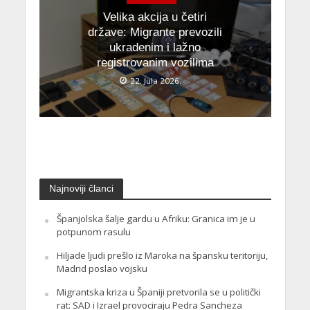
Velika akcija u četiri
države: Migrante prevozili
ukradenim i lažno
registrovanim vozilima
22. Jula 2026.
Najnoviji članci
Španjolska šalje gardu u Afriku: Granica im je u
potpunom rasulu
Hiljade ljudi prešlo iz Maroka na špansku teritoriju,
Madrid poslao vojsku
Migrantska kriza u Španiji pretvorila se u politički
rat: SAD i Izrael provociraju Pedra Sancheza