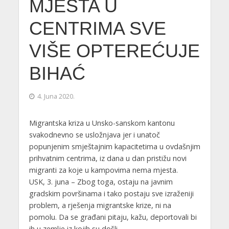
MJESTA U
CENTRIMA SVE
VIŠE OPTEREĆUJE
BIHAĆ
4. Juna 2020.
Migrantska kriza u Unsko-sanskom kantonu
svakodnevno se usložnjava jer i unatoč
popunjenim smještajnim kapacitetima u ovdašnjim
prihvatnim centrima, iz dana u dan pristižu novi
migranti za koje u kampovima nema mjesta.
USK, 3. juna – Zbog toga, ostaju na javnim
gradskim površinama i tako postaju sve izraženiji
problem, a rješenja migrantske krize, ni na
pomolu. Da se građani pitaju, kažu, deportovali bi
ih u zemlje iz kojih su došli.