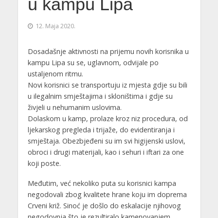
u kampu Lipa
12. Maja 2020.
Dosadašnje aktivnosti na prijemu novih korisnika u
kampu Lipa su se, uglavnom, odvijale po
ustaljenom ritmu.
Novi korisnici se transportuju iz mjesta gdje su bili
u ilegalnim smještajima i skloništima i gdje su
živjeli u nehumanim uslovima.
Dolaskom u kamp, prolaze kroz niz procedura, od
ljekarskog pregleda i trijaže, do evidentiranja i
smještaja. Obezbjeđeni su im svi higijenski uslovi,
obroci i drugi materijali, kao i sehuri i iftari za one
koji poste.
Međutim, već nekoliko puta su korisnici kampa
negodovali zbog kvalitete hrane koju im doprema
Crveni križ. Sinoć je došlo do eskalacije njihovog
negodovnja što je rezultiralo kamenovanjem