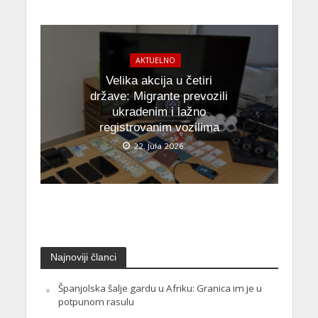
AKTUELNO
Velika akcija u četiri
države: Migrante prevozili
ukradenim i lažno
registrovanim vozilima
22. Jula 2026.
Najnoviji članci
Španjolska šalje gardu u Afriku: Granica im je u
potpunom rasulu