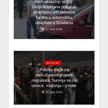
Nesvakidašnji slučaj:
Dvojica Iračana pokušali
prokrijumčariti petoricu
Turaka u automobilu,
uhapšeni u Grudama
27. Jula 2026.
AKTUELNO
Policija traga za
naoružanom grupom
migranata: Sumnja se na
otmice, mučenja i iznude
22. Jula 2026.